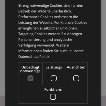
Kundeninformationen.
Streng notwendige Cookies sind für den
Betrieb der Website unerlässlich.
Performance Cookies verbessern die
Produktattribute
Leistung der Website. Funktionale Cookies
Mehr
Höhe 8cm Breite 8cm Tiefe 8cm
ermöglichen zusätzliche Funktionen.
Information
5055071621888
Targeting Cookies werden für Anzeigen-
48
Personalisierung und analytische
0.175000
Verfolgung verwendet. Weitere
Keine
Informationen finden Sie auch in unsere
Datenschutz Politik
Keine
Keine
Unbedingt
Leistungs
Ausrichten
notwendige
Funktions