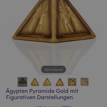
of
of
the
the
images
images
gallery
gallery
Tap to expand
Ägypten Pyramide Gold mit
Figurativen Darstellungen