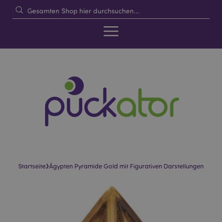
›
Startseite
Ägypten Pyramide Gold mit Figurativen Darstellungen
Skip
Skip
to
to
the
the
end
beginning