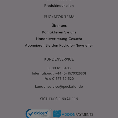
Produktneuheiten
PUCKATOR TEAM
Über uns
Kontaktieren Sie uns
mage-cache-storage-section-
1 T
Adobe Inc.
Handelsvertretung Gesucht
invalidation
www.puckator.de
Abonnieren Sie den Puckator-Newsletter
KUNDENSERVICE
Datenschutzbestimmungen von Google
PHPSESSID
1 Ta
PHP.net
0800 181 3403
Stun
.www.puckator.de
International: +44 (0) 1579326301
Fax: 01579 321520
kundenservice@puckator.de
SICHERES EINKAUFEN