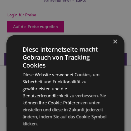
Artikelnummer - ESP07
Login für Preise
Auf die Preise zugreifen
240 auf Lager
×
Diese Internetseite macht
Gebrauch von Tracking
Produktdaten
Cookies
Diese Website verwendet Cookies, um
Produktbeschreibung
Sicherheit und Funktionalität zu
gewährleisten und die
Ägypten Pyramide Gold mit Figurativen Darstellungen
Benutzerfreundlichkeit zu verbessern. Sie
Material:
Harz
können Ihre Cookie-Präferenzen unten
einstellen und diese in Zukunft jederzeit
Produkttressourcen:
ändern, indem Sie auf das Cookie-Symbol
Möchten Sie mehr über den Einkauf bei Puckator
klicken.
erfahren?
Dann lesen Sie unseren
Leitfaden für