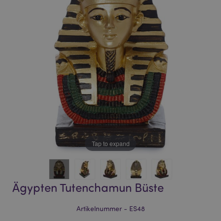
of
of
the
the
images
images
gallery
gallery
Tap to expand
Ägypten Tutenchamun Büste
Artikelnummer - ES48