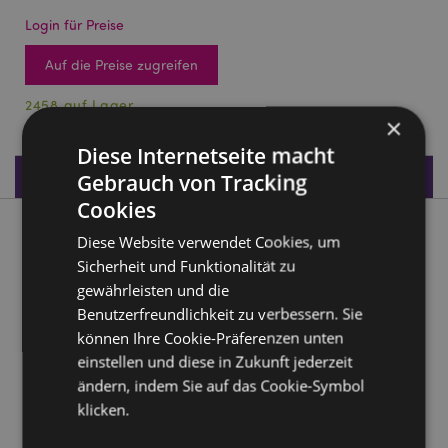
Login für Preise
Auf die Preise zugreifen
2458 auf Lager
×
Diese Internetseite macht
Produktdaten
Gebrauch von Tracking
Cookies
Produktbeschreibung
Diese Website verwendet Cookies, um
Sicherheit und Funktionalität zu
Ägypten Tutenchamun Büste
gewährleisten und die
Benutzerfreundlichkeit zu verbessern. Sie
Material:
Harz
können Ihre Cookie-Präferenzen unten
einstellen und diese in Zukunft jederzeit
Produkttressourcen:
ändern, indem Sie auf das Cookie-Symbol
Möchten Sie mehr über den Einkauf bei Puckator
klicken.
erfahren?
Dann lesen Sie unseren
Leitfaden für
Kundeninformationen.