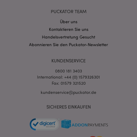
PUCKATOR TEAM
Über uns
Kontaktieren Sie uns
Handelsvertretung Gesucht
mage-cache-storage-section-
1 T
Adobe Inc.
invalidation
www.puckator.de
Abonnieren Sie den Puckator-Newsletter
KUNDENSERVICE
Datenschutzbestimmungen von Google
0800 181 3403
PHPSESSID
1 Ta
PHP.net
Stun
International: +44 (0) 1579326301
.www.puckator.de
Fax: 01579 321520
kundenservice@puckator.de
SICHERES EINKAUFEN