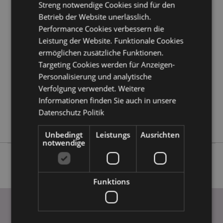
Streng notwendige Cookies sind für den
Betrieb der Website unerlässlich.
Produktattribute
Performance Cookies verbessern die
Mehr
Höhe: 10cm Breite: 7cm Tiefe: 5.5cm
Leistung der Website. Funktionale Cookies
Information
ermöglichen zusätzliche Funktionen.
5055071576355
Targeting Cookies werden für Anzeigen-
48
Personalisierung und analytische
0.158000
Verfolgung verwendet. Weitere
Keine
Informationen finden Sie auch in unsere
Keine
Datenschutz Politik
Keine
Unbedingt
Leistungs
Ausrichten
notwendige
Funktions