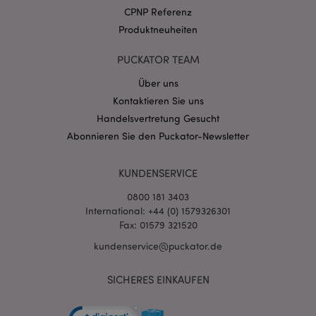
.puckator.de
CPNP Referenz
Produktneuheiten
PUCKATOR TEAM
Über uns
Kontaktieren Sie uns
mage-cache-storage-section-
1 T
Adobe Inc.
invalidation
www.puckator.de
Handelsvertretung Gesucht
Abonnieren Sie den Puckator-Newsletter
Datenschutzbestimmungen von Google
KUNDENSERVICE
PHPSESSID
1 Ta
PHP.net
Stun
.www.puckator.de
0800 181 3403
International: +44 (0) 1579326301
Fax: 01579 321520
kundenservice@puckator.de
SICHERES EINKAUFEN