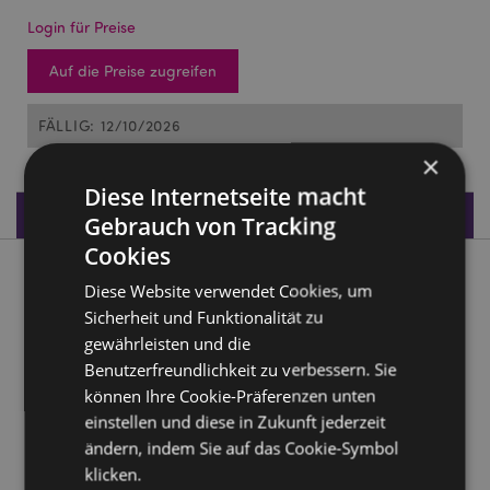
Login für Preise
Auf die Preise zugreifen
FÄLLIG: 12/10/2026
×
Diese Internetseite macht
Produktdaten
Gebrauch von Tracking
Cookies
Produktbeschreibung
Diese Website verwendet Cookies, um
Sicherheit und Funktionalität zu
Elements Schlüpfender Feuerdrache
gewährleisten und die
Benutzerfreundlichkeit zu verbessern. Sie
Material:
Harz
können Ihre Cookie-Präferenzen unten
Produkttressourcen:
einstellen und diese in Zukunft jederzeit
ändern, indem Sie auf das Cookie-Symbol
Möchten Sie mehr über den Einkauf bei Puckator
erfahren?
klicken.
Dann lesen Sie unseren
Leitfaden für