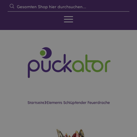
›
Startseite
Elements Schlüpfender Feuerdrache
Skip
Skip
to
to
the
the
end
beginning