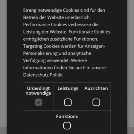
Kundeninformationen.
Streng notwendige Cookies sind für den
Betrieb der Website unerlässlich.
Produktattribute
Performance Cookies verbessern die
Mehr
Höhe 11cm Breite 6.5cm Tiefe 6cm
Leistung der Website. Funktionale Cookies
Information
5055071512841
ermöglichen zusätzliche Funktionen.
Targeting Cookies werden für Anzeigen-
48
Personalisierung und analytische
0.220000
Verfolgung verwendet. Weitere
Keine
Informationen finden Sie auch in unsere
Keine
Datenschutz Politik
Keine
Elements Drachen
Unbedingt
Leistungs
Ausrichten
notwendige
Funktions