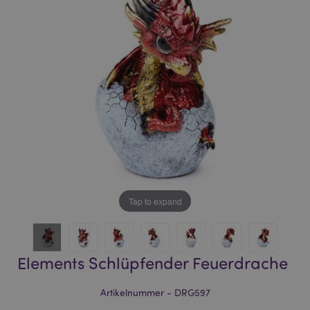
of
of
the
the
images
images
gallery
gallery
Tap to expand
Elements Schlüpfender Feuerdrache
Artikelnummer - DRG597