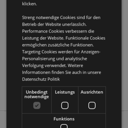
klicken.
Möchten Sie mehr über den Einkauf bei Puckator
erfahren?
Dann lesen Sie unseren
Leitfaden für
Kundeninformationen.
Streng notwendige Cookies sind für den
Betrieb der Website unerlässlich.
Performance Cookies verbessern die
Produktattribute
Leistung der Website. Funktionale Cookies
Mehr
Höhe 10cm Breite 6cm Tiefe 5cm
ermöglichen zusätzliche Funktionen.
Information
Targeting Cookies werden für Anzeigen-
5055071511639
Personalisierung und analytische
72
Verfolgung verwendet. Weitere
0.204000
Informationen finden Sie auch in unsere
Keine
Datenschutz Politik
Keine
Keine
Unbedingt
Leistungs
Ausrichten
notwendige
Dark Legends
Funktions