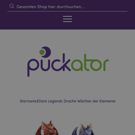
›
Startseite
Dark Legends Drache Wächter der Elemente
Skip
Skip
to
to
the
the
end
beginning