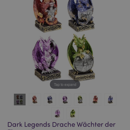
of
of
the
the
images
images
gallery
gallery
Tap to expand
Dark Legends Drache Wächter der