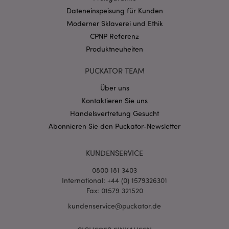
CookieScriptConsent
1 Mo
Dateneinspeisung für Kunden
CookieScript
.puckator.de
Moderner Sklaverei und Ethik
CPNP Referenz
Produktneuheiten
PUCKATOR TEAM
Über uns
mage-cache-storage-section-
1 T
Adobe Inc.
invalidation
www.puckator.de
Kontaktieren Sie uns
Handelsvertretung Gesucht
Abonnieren Sie den Puckator-Newsletter
Datenschutzbestimmungen von Google
PHPSESSID
1 Ta
PHP.net
KUNDENSERVICE
Stun
.www.puckator.de
0800 181 3403
International: +44 (0) 1579326301
Fax: 01579 321520
kundenservice@puckator.de