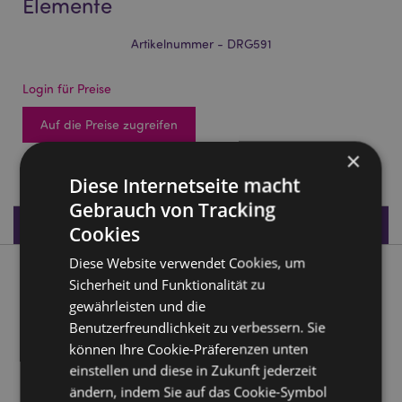
Elemente
Artikelnummer - DRG591
Login für Preise
Auf die Preise zugreifen
×
640 auf Lager
Diese Internetseite macht
Gebrauch von Tracking
Produktdaten
Cookies
Diese Website verwendet Cookies, um
Produktbeschreibung
Sicherheit und Funktionalität zu
gewährleisten und die
Dark Legends Drache Wächter der Elemente
Benutzerfreundlichkeit zu verbessern. Sie
können Ihre Cookie-Präferenzen unten
Material:
Harz
einstellen und diese in Zukunft jederzeit
ändern, indem Sie auf das Cookie-Symbol
Produkttressourcen: