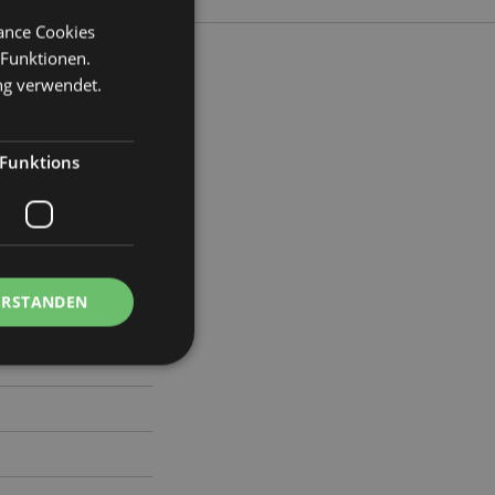
mance Cookies
 Funktionen.
ng verwendet.
ite 18cm Tiefe 10cm
Funktions
5
ERSTANDEN
Kontoverwaltung.