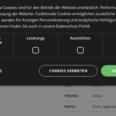
e Cookies sind für den Betrieb der Website unerlässlich. Perfor
istung der Website. Funktionale Cookies ermöglichen zusätzliche
s werden für Anzeigen-Personalisierung und analytische Verfolgu
Produktattribute
ionen finden Sie auch in unsere
Datenschutz Politik
Mehr
Abmessungen
Höhe 17cm Bre
Information
drache
t
Leistungs
Ausrichten
e
EAN-Nummer
505507151161
Kartonmenge
12
or erfahren?
Dann lesen Sie
Gewicht (kg)
0.896000
S
COOKIES VERBIETEN
V
IM SALE
Keine
NEU
Keine
PROMO
Keine
Unbedingt notwendige
Leistungs
Ausrichten
Funktions
ookies ermöglichen Kernfunktionen der Website wie die Benutzeranmeldung und die 
Marke
Dark Legends
ndige cookies kann die Website nicht richtig genutzt werden.