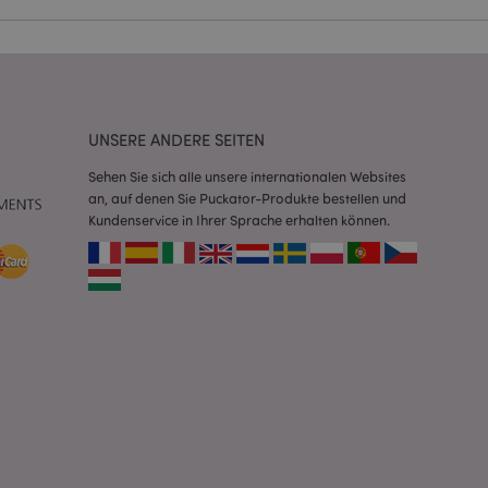
Script.com-Dienst
seinstellungen für
. Das Cookie-Banner
rdnungsgemäß
UNSERE ANDERE SEITEN
 um das
n im Browser zu
Sehen Sie sich alle unsere internationalen Websites
Seiten zu
an, auf denen Sie Puckator-Produkte bestellen und
Kundenservice in Ihrer Sprache erhalten können.
eneriert wird, die
ies ist eine
erwalten von
endet wird.
m eine zufällig
se, wie sie
e spezifisch sein.
e Beibehaltung des
zer zwischen den
andere
nutzer angezeigt
mmungsnachricht
gen. Die Nachricht
 nachdem sie dem