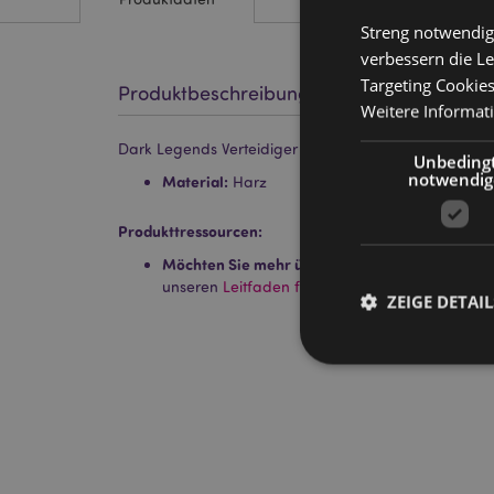
Streng notwendig
verbessern die Le
Targeting Cookie
Produktbeschreibung
Weitere Informat
Dark Legends Verteidiger der Nacht Obsidian Feuer
Unbeding
notwendig
Material:
Harz
Produkttressourcen:
Möchten Sie mehr über den Einkauf bei Puckat
unseren
Leitfaden für Kundeninformationen.
ZEIGE DETAIL
Streng-notwendige-C
Ohne unbedingt notwe