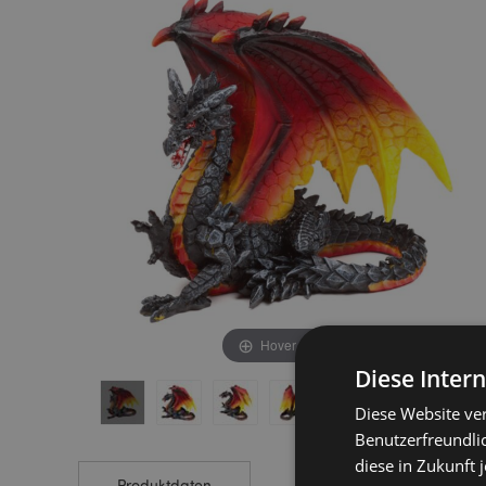
end
beginning
of
of
the
the
images
images
gallery
gallery
Hover to zoom
Diese Inter
Diese Website ve
Benutzerfreundlic
diese in Zukunft 
Produktdaten