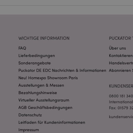
Name
CookieScriptConse
WICHTIGE INFORMATION
PUCKATOR 
mage-cache-storage
invalidation
FAQ
Über uns
Lieferbedingungen
Kontaktieren
PHPSESSID
Sonderangebote
Handelsvert
Puckator DE EDC Nachrichten & Informationen
Abonnieren 
Neu! Homexpo Showroom Paris
Ausstellungen & Messen
KUNDENSER
Bezahlungshinweise
0800 181 34
Virtueller Ausstellungsraum
Internationa
AGB Geschäftsbedingungen
Fax: 01579 3
mage-messages
Datenschutz
kundenservi
Leitfaden für Kundeninformationen
Impressum