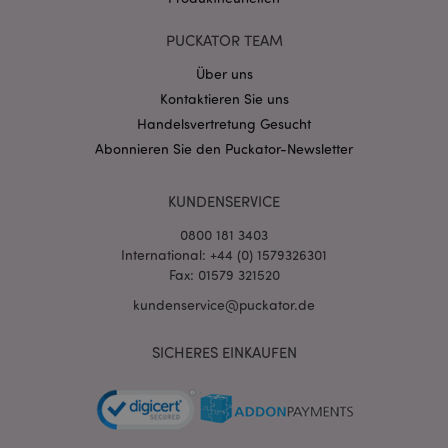
PUCKATOR TEAM
Über uns
Kontaktieren Sie uns
Handelsvertretung Gesucht
mage-cache-storage-section-
1 T
Adobe Inc.
invalidation
www.puckator.de
Abonnieren Sie den Puckator-Newsletter
KUNDENSERVICE
Datenschutzbestimmungen von Google
0800 181 3403
PHPSESSID
1 Ta
PHP.net
Stun
.www.puckator.de
International: +44 (0) 1579326301
Fax: 01579 321520
kundenservice@puckator.de
SICHERES EINKAUFEN