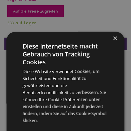
Auf die Preise zugreifen
333 auf Lager
×
Produktdaten
Diese Internetseite macht
Gebrauch von Tracking
Cookies
Produktbeschreibung
Diese Website verwendet Cookies, um
Dark Legends Schlüssel der Macht Drachen
Sicherheit und Funktionalität zu
Material:
gewährleisten und die
Harz
Benutzerfreundlichkeit zu verbessern. Sie
Anzahl im Set:
3
können Ihre Cookie-Präferenzen unten
einstellen und diese in Zukunft jederzeit
Produkttressourcen:
ändern, indem Sie auf das Cookie-Symbol
Möchten Sie mehr über den Einkauf bei Puckator
klicken.
erfahren?
Dann lesen Sie unseren
Leitfaden für
Kundeninformationen.