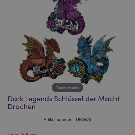
of
of
the
the
images
images
gallery
gallery
Tap to expand
Dark Legends Schlüssel der Macht
Drachen
Artikelnummer - DRG579
Login für Preise