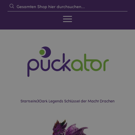
›
Startseite
Dark Legends Schlüssel der Macht Drachen
Skip
Skip
to
to
the
the
end
beginning