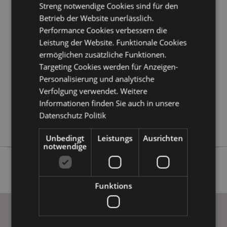
Streng notwendige Cookies sind für den
Betrieb der Website unerlässlich.
Produktattribute
Performance Cookies verbessern die
Mehr
Leistung der Website. Funktionale Cookies
5055071508257
Information
ermöglichen zusätzliche Funktionen.
36
Targeting Cookies werden für Anzeigen-
0.216000
Personalisierung und analytische
Keine
Verfolgung verwendet. Weitere
Keine
Informationen finden Sie auch in unsere
Keine
Datenschutz Politik
Dark Legends
Unbedingt
Leistungs
Ausrichten
notwendige
Funktions