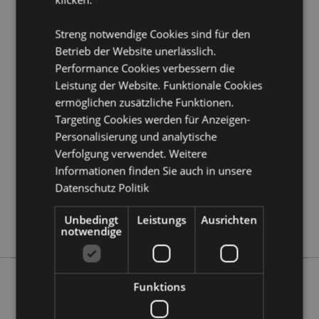
erfahren?
Dann lesen Sie unseren
Leitfaden für
Kundeninformationen.
Streng notwendige Cookies sind für den
Betrieb der Website unerlässlich.
Performance Cookies verbessern die
Produktattribute
Leistung der Website. Funktionale Cookies
Mehr
Höhe 17cm Breite 14cm Tiefe 10.5cm
ermöglichen zusätzliche Funktionen.
Information
5055071506802
Targeting Cookies werden für Anzeigen-
12
Personalisierung und analytische
0.686000
Verfolgung verwendet. Weitere
Keine
Informationen finden Sie auch in unsere
Keine
Datenschutz Politik
Keine
Unbedingt
Leistungs
Ausrichten
Dark Legends
notwendige
Funktions