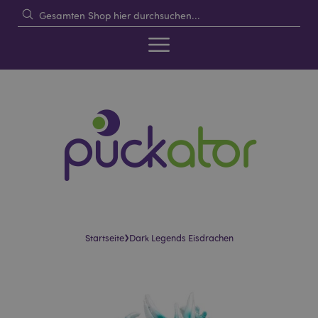
›
Startseite
Dark Legends Eisdrachen
Skip
Skip
to
to
the
the
end
beginning