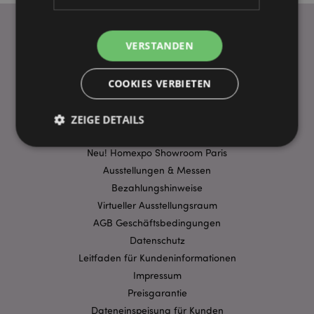
VERSTANDEN
WICHTIGE INFORMATION
COOKIES VERBIETEN
FAQ
Lieferbedingungen
Sonderangebote
ZEIGE DETAILS
Puckator DE EDC Nachrichten & Informationen
Neu! Homexpo Showroom Paris
Ausstellungen & Messen
Unbedingt notwendige
Leistungs
Bezahlungshinweise
Ausrichten
Funktions
Virtueller Ausstellungsraum
Streng-notwendige-Cookies ermöglichen
AGB Geschäftsbedingungen
Kernfunktionen der Website wie die
Datenschutz
Benutzeranmeldung und die Kontoverwaltung.
Ohne unbedingt notwendige cookies kann die
Leitfaden für Kundeninformationen
Website nicht richtig genutzt werden.
Impressum
Provider
/
Name
Preisgarantie
Abl
Domain
Dateneinspeisung für Kunden