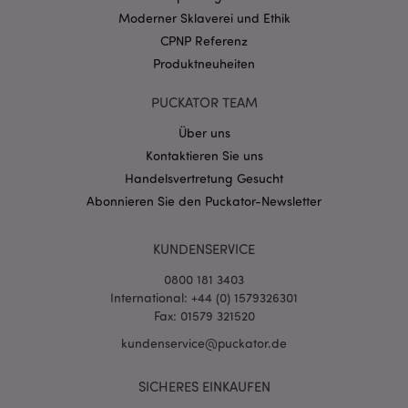
CookieScriptConsent
1 Mo
CookieScript
Moderner Sklaverei und Ethik
.puckator.de
CPNP Referenz
Produktneuheiten
PUCKATOR TEAM
Über uns
mage-cache-storage-section-
1 T
Adobe Inc.
Kontaktieren Sie uns
invalidation
www.puckator.de
Handelsvertretung Gesucht
Abonnieren Sie den Puckator-Newsletter
Datenschutzbestimmungen von Google
KUNDENSERVICE
PHPSESSID
1 Ta
PHP.net
Stun
.www.puckator.de
0800 181 3403
International: +44 (0) 1579326301
Fax: 01579 321520
kundenservice@puckator.de
SICHERES EINKAUFEN