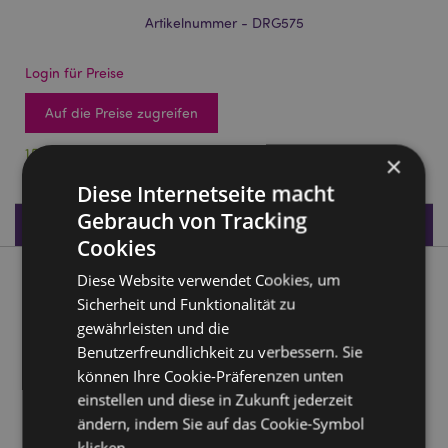
Artikelnummer - DRG575
Login für Preise
Auf die Preise zugreifen
152 auf Lager
×
Diese Internetseite macht
Gebrauch von Tracking
Produktdaten
Cookies
Diese Website verwendet Cookies, um
Produktbeschreibung
Sicherheit und Funktionalität zu
gewährleisten und die
Dark Legends Eisdrachen
Benutzerfreundlichkeit zu verbessern. Sie
Material:
Harz
können Ihre Cookie-Präferenzen unten
einstellen und diese in Zukunft jederzeit
Produkttressourcen:
ändern, indem Sie auf das Cookie-Symbol
Möchten Sie mehr über den Einkauf bei Puckator
klicken.