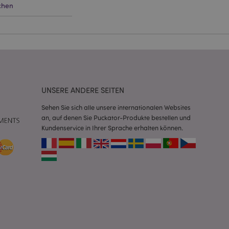
chen
Script.com-Dienst
seinstellungen für
. Das Cookie-Banner
rdnungsgemäß
 um das
n im Browser zu
UNSERE ANDERE SEITEN
Seiten zu
Sehen Sie sich alle unsere internationalen Websites
an, auf denen Sie Puckator-Produkte bestellen und
eneriert wird, die
ies ist eine
Kundenservice in Ihrer Sprache erhalten können.
erwalten von
endet wird.
m eine zufällig
se, wie sie
e spezifisch sein.
e Beibehaltung des
zer zwischen den
andere
nutzer angezeigt
mmungsnachricht
gen. Die Nachricht
 nachdem sie dem