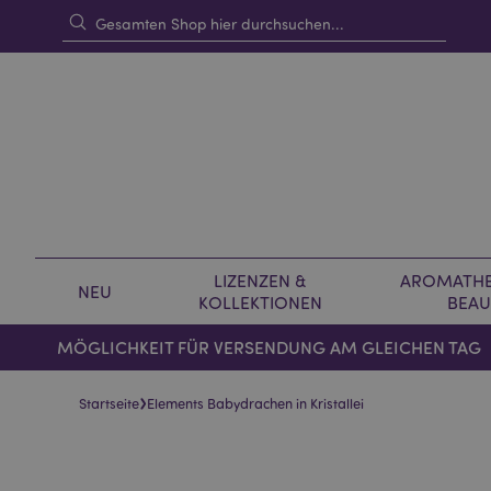
LIZENZEN &
AROMATHE
NEU
KOLLEKTIONEN
BEAU
MÖGLICHKEIT FÜR VERSENDUNG AM GLEICHEN TAG
›
Startseite
Elements Babydrachen in Kristallei
Skip
Skip
to
to
the
the