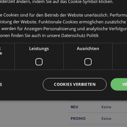
jederzeit ändern, indem Sie auf das Cookie-Symbol klicken.
e Cookies sind für den Betrieb der Website unerlässlich. Perfor
istung der Website. Funktionale Cookies ermöglichen zusätzliche
s werden für Anzeigen-Personalisierung und analytische Verfolgu
ionen finden Sie auch in unsere
Datenschutz Politik
Produktattribute
Mehr
t
Leistungs
Ausrichten
Abmessungen
Höhe 13.5cm B
Information
e
EAN-Nummer
50550715067
Kartonmenge
24
or erfahren?
Dann lesen Sie
Gewicht (kg)
0.393000
S
COOKIES VERBIETEN
V
IM SALE
Keine
NEU
Keine
Unbedingt notwendige
Leistungs
Ausrichten
Funktions
PROMO
Keine
ookies ermöglichen Kernfunktionen der Website wie die Benutzeranmeldung und die 