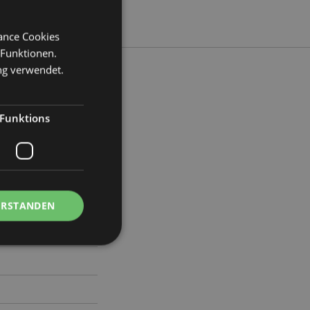
mance Cookies
 Funktionen.
ng verwendet.
Funktions
reite 11cm Tiefe 7cm
89
ERSTANDEN
Kontoverwaltung.