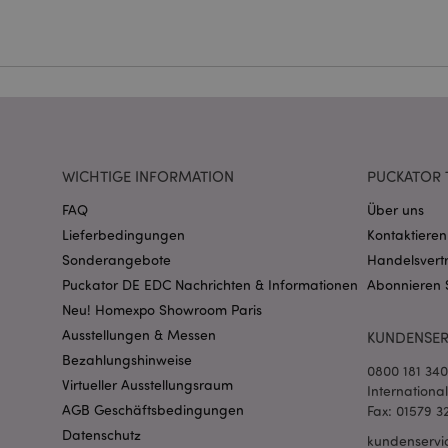
Ohne unbedingt notwe
Name
CookieScriptConse
mage-cache-storage
invalidation
WICHTIGE INFORMATION
PUCKATOR 
FAQ
Über uns
PHPSESSID
Lieferbedingungen
Kontaktieren
Sonderangebote
Handelsvert
Puckator DE EDC Nachrichten & Informationen
Abonnieren 
Neu! Homexpo Showroom Paris
Ausstellungen & Messen
KUNDENSER
Bezahlungshinweise
0800 181 34
Virtueller Ausstellungsraum
mage-messages
Internationa
AGB Geschäftsbedingungen
Fax: 01579 3
Datenschutz
kundenservi