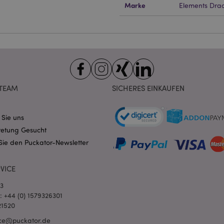
ndige cookies kann die Website nicht richtig genutzt werden.
Marke
Elements Dra
Provider
/
Ablauf
Beschreibung
Domain
nt
1 Monat
Dieses Cookie wird vom Cookie-
CookieScript
verwendet, um die Einwilligung
.puckator.de
Besucher-Cookies zu speichern
von Cookie-Script.com muss o
funktionieren.
-section-
1 Tag
Dieses Cookie wird verwendet,
Adobe Inc.
Zwischenspeichern von Inhalte
TEAM
SICHERES EINKAUFEN
www.puckator.de
erleichtern und das Laden von 
beschleunigen.
Datenschutzbestimmungen von Google
1 Tag 16
Cookie, das von Anwendungen g
PHP.net
 Sie uns
Stunden
auf der PHP-Sprache basieren. D
.www.puckator.de
retung Gesucht
allgemeine Kennung, die zum V
Benutzersitzungsvariablen verw
Sie den Puckator-Newsletter
Normalerweise handelt es sich u
generierte Zahl. Die Art und Wei
verwendet wird, kann für die Sit
Ein gutes Beispiel ist jedoch di
VICE
Anmeldestatus für einen Benut
Seiten.
03
1 Tag 16
Verfolgt Fehlermeldungen und 
Adobe Inc.
l: +44 (0) 1579326301
Stunden
Benachrichtigungen, die dem Be
www.puckator.de
21520
werden, z. B. die Cookie-Zusti
und verschiedene Fehlermeldun
ce@puckator.de
wird aus dem Cookie gelöscht,