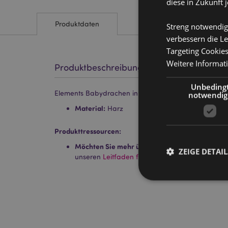
diese in Zukunft 
Produktdaten
Streng notwendig
verbessern die Le
Targeting Cookie
Weitere Informat
Produktbeschreibung
Unbeding
Elements Babydrachen in Kristallei
notwendig
Material:
Harz
Produkttressourcen:
Möchten Sie mehr über den Einkauf bei Puckat
ZEIGE DETAIL
unseren
Leitfaden für Kundeninformationen.
Streng-notwendige-C