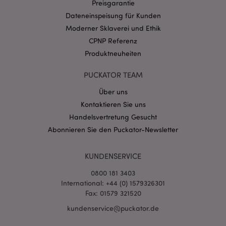
Preisgarantie
CookieScriptConsent
1 Mo
CookieScript
Dateneinspeisung für Kunden
.puckator.de
Moderner Sklaverei und Ethik
CPNP Referenz
Produktneuheiten
PUCKATOR TEAM
mage-cache-storage-section-
1 T
Adobe Inc.
Über uns
invalidation
www.puckator.de
Kontaktieren Sie uns
Handelsvertretung Gesucht
Abonnieren Sie den Puckator-Newsletter
Datenschutzbestimmungen von Google
PHPSESSID
1 Ta
PHP.net
Stun
.www.puckator.de
KUNDENSERVICE
0800 181 3403
International: +44 (0) 1579326301
Fax: 01579 321520
kundenservice@puckator.de