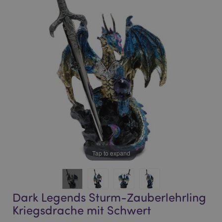
end
beginning
of
of
the
the
images
images
gallery
gallery
Tap to expand
Dark Legends Sturm-Zauberlehrling
Kriegsdrache mit Schwert