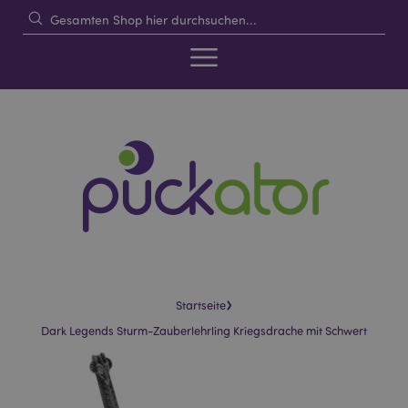
›
Startseite
Dark Legends Sturm-Zauberlehrling Kriegsdrache mit Schwert
Skip
Skip
to
to
the
the