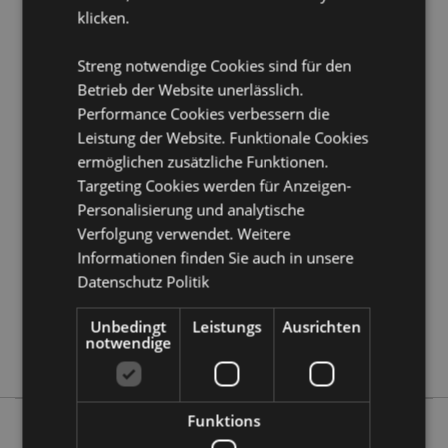
Möchten Sie mehr über den Einkauf bei Puckator
klicken.
erfahren?
Dann lesen Sie unseren
Leitfaden für
Kundeninformationen.
Streng notwendige Cookies sind für den
Betrieb der Website unerlässlich.
Produktattribute
Performance Cookies verbessern die
Leistung der Website. Funktionale Cookies
Mehr
Höhe 13.5cm Breite 10.5cm Tiefe 6cm
ermöglichen zusätzliche Funktionen.
Information
Schwert 17x4cm
Targeting Cookies werden für Anzeigen-
5055071781605
Personalisierung und analytische
36
Verfolgung verwendet. Weitere
0.338000
Informationen finden Sie auch in unsere
Keine
Datenschutz Politik
Keine
Unbedingt
Keine
Leistungs
Ausrichten
notwendige
Dark Legends
Funktions