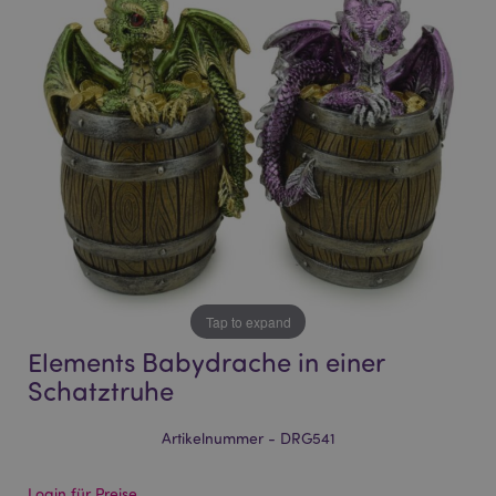
of
of
the
the
images
images
gallery
gallery
Tap to expand
Elements Babydrache in einer
Schatztruhe
Artikelnummer - DRG541
Login für Preise