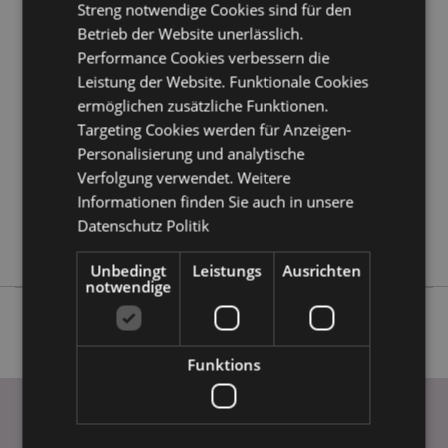
Streng notwendige Cookies sind für den
Produktattribute
Betrieb der Website unerlässlich.
Mehr
Höhe 12cm Breite 8.5cm Tiefe 7cm
Performance Cookies verbessern die
Information
5055071780240
Leistung der Website. Funktionale Cookies
ermöglichen zusätzliche Funktionen.
48
Targeting Cookies werden für Anzeigen-
0.202000
Personalisierung und analytische
Keine
Verfolgung verwendet. Weitere
Keine
Informationen finden Sie auch in unsere
Keine
Datenschutz Politik
Elements Drachen
Unbedingt
Leistungs
Ausrichten
notwendige
Funktions