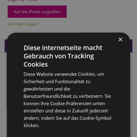
Auf die Preise zugreifen
243 auf Lager
×
Produktdaten
Diese Internetseite macht
Gebrauch von Tracking
Cookies
Produktbeschreibung
Diese Website verwendet Cookies, um
Elements Babydrache in einer Schatztruhe
Sicherheit und Funktionalität zu
gewährleisten und die
Material:
Harz
Benutzerfreundlichkeit zu verbessern. Sie
Produkttressourcen:
können Ihre Cookie-Präferenzen unten
einstellen und diese in Zukunft jederzeit
Möchten Sie mehr über den Einkauf bei Puckator
ändern, indem Sie auf das Cookie-Symbol
erfahren?
Dann lesen Sie unseren
Leitfaden für
Kundeninformationen.
klicken.