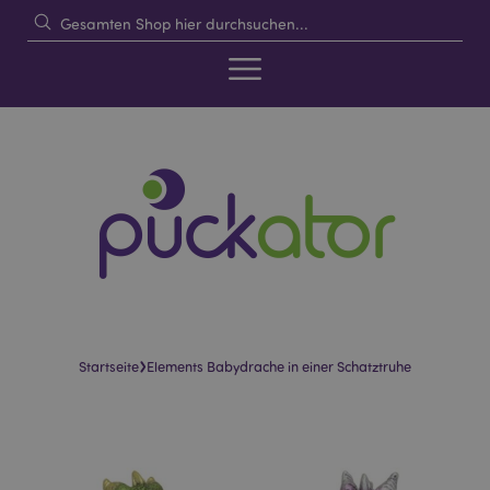
›
Startseite
Elements Babydrache in einer Schatztruhe
Skip
Skip
to
to
the
the
end
beginning