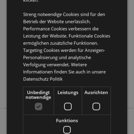
erfahren?
Dann lesen Sie unseren
Leitfaden für
Kundeninformationen.
Streng notwendige Cookies sind für den
Betrieb der Website unerlässlich.
Performance Cookies verbessern die
Produktattribute
Leistung der Website. Funktionale Cookies
Mehr
Höhe 8cm Breite 5.5-6cm Tiefe 4-4.5cm
ermöglichen zusätzliche Funktionen.
Information
5055071772214
Targeting Cookies werden für Anzeigen-
96
Personalisierung und analytische
0.128000
Verfolgung verwendet. Weitere
Keine
Informationen finden Sie auch in unsere
Keine
Datenschutz Politik
Keine
Unbedingt
Leistungs
Ausrichten
Elements Drachen
notwendige
Funktions