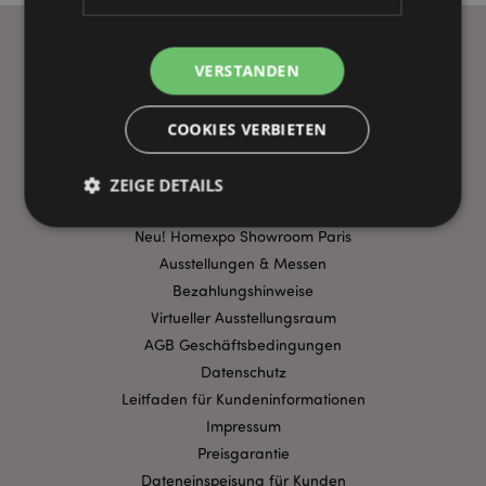
VERSTANDEN
WICHTIGE INFORMATION
COOKIES VERBIETEN
FAQ
Lieferbedingungen
Sonderangebote
ZEIGE DETAILS
Puckator DE EDC Nachrichten & Informationen
Neu! Homexpo Showroom Paris
Ausstellungen & Messen
Unbedingt notwendige
Leistungs
Bezahlungshinweise
Ausrichten
Funktions
Virtueller Ausstellungsraum
Streng-notwendige-Cookies ermöglichen
AGB Geschäftsbedingungen
Kernfunktionen der Website wie die
Datenschutz
Benutzeranmeldung und die Kontoverwaltung.
Ohne unbedingt notwendige cookies kann die
Leitfaden für Kundeninformationen
Website nicht richtig genutzt werden.
Impressum
Provider
/
Name
Preisgarantie
Abl
Domain
Dateneinspeisung für Kunden