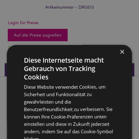
Artikelnummer - DRG513
Login für Preise
Auf die Preise zugreifen
79 auf Lager
×
Diese Internetseite macht
Gebrauch von Tracking
Produktdaten
Cookies
Diese Website verwendet Cookies, um
Produktbeschreibung
Sicherheit und Funktionalität zu
gewährleisten und die
Elements Yoga-Drache
Benutzerfreundlichkeit zu verbessern. Sie
Material:
Harz
können Ihre Cookie-Präferenzen unten
einstellen und diese in Zukunft jederzeit
Produkttressourcen:
ändern, indem Sie auf das Cookie-Symbol
Möchten Sie mehr über den Einkauf bei Puckator
klicken.