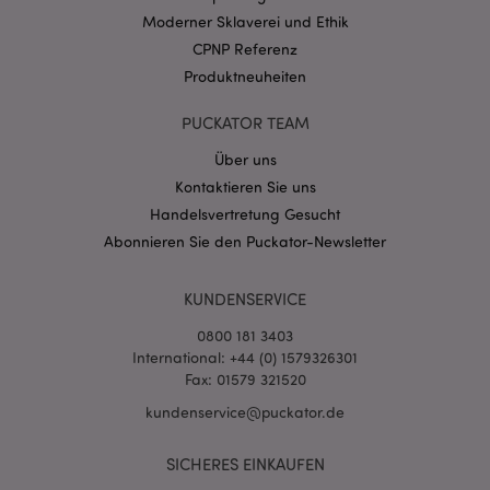
CookieScriptConsent
1 Mo
CookieScript
Moderner Sklaverei und Ethik
.puckator.de
CPNP Referenz
Produktneuheiten
PUCKATOR TEAM
Über uns
mage-cache-storage-section-
1 T
Adobe Inc.
Kontaktieren Sie uns
invalidation
www.puckator.de
Handelsvertretung Gesucht
Abonnieren Sie den Puckator-Newsletter
Datenschutzbestimmungen von Google
KUNDENSERVICE
PHPSESSID
1 Ta
PHP.net
Stun
.www.puckator.de
0800 181 3403
International: +44 (0) 1579326301
Fax: 01579 321520
kundenservice@puckator.de
SICHERES EINKAUFEN