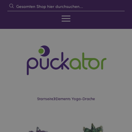
›
Startseite
Elements Yoga-Drache
Skip
Skip
to
to
the
the
end
beginning