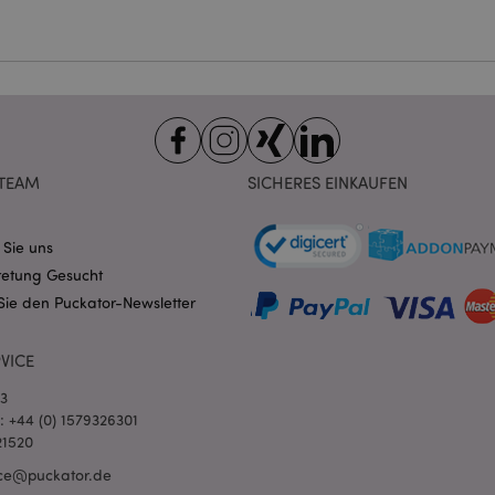
Provider
/
Ablauf
Beschreibung
Domain
nt
1 Monat
Dieses Cookie wird vom Cookie-
CookieScript
verwendet, um die Einwilligung
.puckator.de
Besucher-Cookies zu speichern
von Cookie-Script.com muss o
funktionieren.
-section-
1 Tag
Dieses Cookie wird verwendet,
Adobe Inc.
TEAM
SICHERES EINKAUFEN
Zwischenspeichern von Inhalte
www.puckator.de
erleichtern und das Laden von 
beschleunigen.
Datenschutzbestimmungen von Google
 Sie uns
1 Tag 16
Cookie, das von Anwendungen g
PHP.net
Stunden
auf der PHP-Sprache basieren. D
.www.puckator.de
retung Gesucht
allgemeine Kennung, die zum V
Benutzersitzungsvariablen verw
Sie den Puckator-Newsletter
Normalerweise handelt es sich u
generierte Zahl. Die Art und Wei
verwendet wird, kann für die Sit
Ein gutes Beispiel ist jedoch di
VICE
Anmeldestatus für einen Benut
Seiten.
03
l: +44 (0) 1579326301
1 Tag 16
Verfolgt Fehlermeldungen und 
Adobe Inc.
Stunden
Benachrichtigungen, die dem Be
www.puckator.de
21520
werden, z. B. die Cookie-Zusti
und verschiedene Fehlermeldun
ce@puckator.de
wird aus dem Cookie gelöscht,