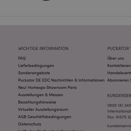
Name
CookieScriptConse
mage-cache-storage
WICHTIGE INFORMATION
PUCKATOR 
invalidation
FAQ
Über uns
Lieferbedingungen
Kontaktieren
PHPSESSID
Sonderangebote
Handelsvert
Puckator DE EDC Nachrichten & Informationen
Abonnieren 
Neu! Homexpo Showroom Paris
Ausstellungen & Messen
KUNDENSER
Bezahlungshinweise
0800 181 34
Virtueller Ausstellungsraum
Internationa
mage-messages
AGB Geschäftsbedingungen
Fax: 01579 3
Datenschutz
kundenservi