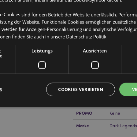
e Cookies sind für den Betrieb der Website unerlässlich. Perfor
istung der Website. Funktionale Cookies ermöglichen zusätzliche
Produktattribute
s werden für Anzeigen-Personalisierung und analytische Verfolgu
Mehr
ionen finden Sie auch in unsere
Datenschutz Politik
Abmessungen
Höhe 21-22cm 
Information
t
Leistungs
Ausrichten
EAN-Nummer
505507175817
e
Kartonmenge
12
Gewicht (kg)
0.471000
IM SALE
Keine
S
COOKIES VERBIETEN
V
or erfahren?
Dann lesen Sie
NEU
Keine
PROMO
Keine
Unbedingt notwendige
Leistungs
Ausrichten
Funktions
Marke
Dark Legends
ookies ermöglichen Kernfunktionen der Website wie die Benutzeranmeldung und die 
ndige cookies kann die Website nicht richtig genutzt werden.