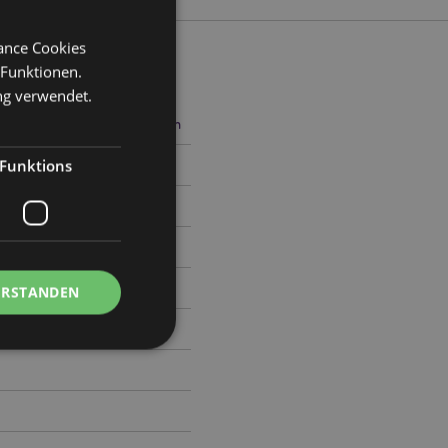
mance Cookies
 Funktionen.
ng verwendet.
Breite 9-11cm Tiefe 7-9.5cm
Funktions
1
ERSTANDEN
Kontoverwaltung.