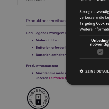
Streng notwendig
verbessern die Le
Produktbeschreibung
Targeting Cookie
Weitere Informat
Dark Legends Waldgeist Drache LED-Dekoration
Unbeding
Material:
Harz
notwendig
Batterien erforderlich:
3 x LR44
Batterien enthalten:
Ja
Produkttressourcen:
ZEIGE DETAIL
Möchten Sie mehr über den Einkauf bei Puckat
unseren
Leitfaden für Kundeninformationen.
Streng-notwendige-C
Ohne unbedingt notwe