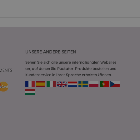
Script.com-Dienst
seinstellungen für
. Das Cookie-Banner
rdnungsgemäß
 um das
UNSERE ANDERE SEITEN
n im Browser zu
Seiten zu
Sehen Sie sich alle unsere internationalen Websites
an, auf denen Sie Puckator-Produkte bestellen und
eneriert wird, die
Kundenservice in Ihrer Sprache erhalten können.
ies ist eine
erwalten von
endet wird.
m eine zufällig
se, wie sie
e spezifisch sein.
e Beibehaltung des
zer zwischen den
andere
nutzer angezeigt
mmungsnachricht
gen. Die Nachricht
 nachdem sie dem