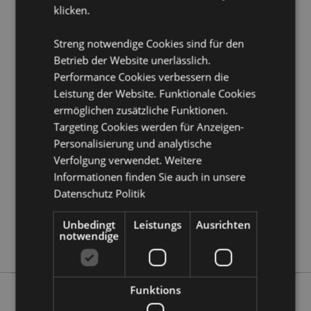
klicken.
Produkttressourcen:
Möchten Sie mehr über den Einkauf bei Puckator
Streng notwendige Cookies sind für den
erfahren?
Dann lesen Sie unseren
Leitfaden für
Betrieb der Website unerlässlich.
Kundeninformationen.
Performance Cookies verbessern die
Leistung der Website. Funktionale Cookies
Produktattribute
ermöglichen zusätzliche Funktionen.
Targeting Cookies werden für Anzeigen-
Mehr
Höhe 16.5cm Breite 7.5cm Tiefe 7.5cm
Information
Personalisierung und analytische
5055071748776
Verfolgung verwendet. Weitere
24
Informationen finden Sie auch in unsere
0.401000
Datenschutz Politik
Keine
Keine
Unbedingt
Leistungs
Ausrichten
notwendige
Keine
Funktions