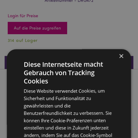
Artikelnummer - DRG472
Login für Preise
Auf die Preise zugreifen
314 auf Lager
×
Produktdaten
Diese Internetseite macht
Gebrauch von Tracking
Cookies
Produktbeschreibung
Diese Website verwendet Cookies, um
Drachenkelch mit Krallen & Schuppen
Sicherheit und Funktionalität zu
gewährleisten und die
Material:
Harz und Edelstahl
Benutzerfreundlichkeit zu verbessern. Sie
Produktinformation:
Nur für dekorative Zwecke.
können Ihre Cookie-Präferenzen unten
Pflegehinweis:
Nur mit einem feuchten Tuch
einstellen und diese in Zukunft jederzeit
abwischen
ändern, indem Sie auf das Cookie-Symbol