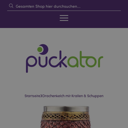
›
Startseite
Drachenkelch mit Krallen & Schuppen
Skip
Skip
to
to
the
the
end
beginning