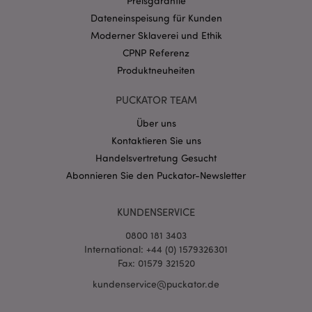
Preisgarantie
CookieScriptConsent
1 Mo
CookieScript
Dateneinspeisung für Kunden
.puckator.de
Moderner Sklaverei und Ethik
CPNP Referenz
Produktneuheiten
PUCKATOR TEAM
Über uns
mage-cache-storage-section-
1 T
Adobe Inc.
invalidation
www.puckator.de
Kontaktieren Sie uns
Handelsvertretung Gesucht
Abonnieren Sie den Puckator-Newsletter
Datenschutzbestimmungen von Google
PHPSESSID
1 Ta
PHP.net
KUNDENSERVICE
Stun
.www.puckator.de
0800 181 3403
International: +44 (0) 1579326301
Fax: 01579 321520
kundenservice@puckator.de