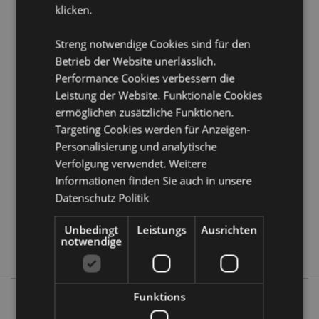
klicken.
Produkttressourcen:
Möchten Sie mehr über den Einkauf bei Puckator
Streng notwendige Cookies sind für den
erfahren?
Dann lesen Sie unseren
Leitfaden für
Betrieb der Website unerlässlich.
Kundeninformationen.
Performance Cookies verbessern die
Leistung der Website. Funktionale Cookies
Produktattribute
ermöglichen zusätzliche Funktionen.
Targeting Cookies werden für Anzeigen-
Mehr
Höhe 26cm Breite 8cm Tiefe 8cm
Information
Personalisierung und analytische
5055071721984
Verfolgung verwendet. Weitere
18
Informationen finden Sie auch in unsere
0.422000
Datenschutz Politik
Keine
Keine
Unbedingt
Leistungs
Ausrichten
notwendige
Keine
Funktions