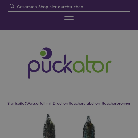
›
Startseite
Wasserfall mit Drachen Räucherstäbchen-Räucherbrenner
Skip
Skip
to
to
the
the
end
beginning