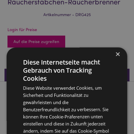
Räucherstäbchen-Räucherbrenner
Artikelnummer - DRG425
Login für Preise
Auf die Preise zugreifen
×
93 auf Lager
Diese Internetseite macht
Gebrauch von Tracking
Produktdaten
Cookies
Diese Website verwendet Cookies, um
Produktbeschreibung
Sicherheit und Funktionalität zu
gewährleisten und die
Wasserfall mit Drachen Räucherstäbchen-Räucherbrenner
Benutzerfreundlichkeit zu verbessern. Sie
können Ihre Cookie-Präferenzen unten
Material:
Harz
einstellen und diese in Zukunft jederzeit
Zur Verwendung mit:
Räucherstäbchen
ändern, indem Sie auf das Cookie-Symbol