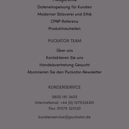
CookieScriptConsent
1 Mo
CookieScript
Dateneinspeisung für Kunden
.puckator.de
Moderner Sklaverei und Ethik
CPNP Referenz
Produktneuheiten
PUCKATOR TEAM
Über uns
mage-cache-storage-section-
1 T
Adobe Inc.
invalidation
www.puckator.de
Kontaktieren Sie uns
Handelsvertretung Gesucht
Abonnieren Sie den Puckator-Newsletter
Datenschutzbestimmungen von Google
PHPSESSID
1 Ta
PHP.net
KUNDENSERVICE
Stun
.www.puckator.de
0800 181 3403
International: +44 (0) 1579326301
Fax: 01579 321520
kundenservice@puckator.de