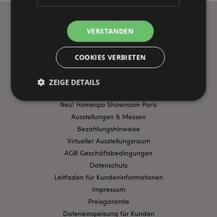
VERSTANDEN
WICHTIGE INFORMATION
FAQ
COOKIES VERBIETEN
Lieferbedingungen
Sonderangebote
ZEIGE DETAILS
Puckator DE EDC Nachrichten & Informationen
Neu! Homexpo Showroom Paris
Ausstellungen & Messen
Unbedingt notwendige
Leistungs
Bezahlungshinweise
Ausrichten
Funktions
Virtueller Ausstellungsraum
Streng-notwendige-Cookies ermöglichen
AGB Geschäftsbedingungen
Kernfunktionen der Website wie die
Datenschutz
Benutzeranmeldung und die Kontoverwaltung.
Ohne unbedingt notwendige cookies kann die
Leitfaden für Kundeninformationen
Website nicht richtig genutzt werden.
Impressum
Provider
/
Preisgarantie
Name
Abl
Domain
Dateneinspeisung für Kunden