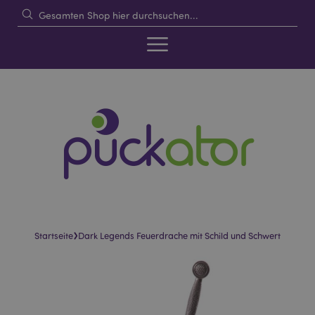
›
Startseite
Dark Legends Feuerdrache mit Schild und Schwert
Skip
Skip
to
to
the
the
end
beginning