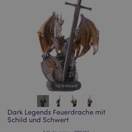
of
of
the
the
images
images
gallery
gallery
Tap to expand
Dark Legends Feuerdrache mit
Schild und Schwert