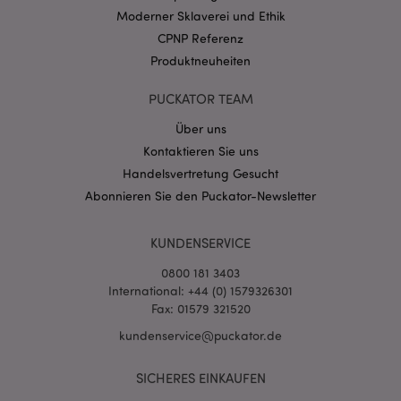
CookieScriptConsent
1 Mo
CookieScript
Moderner Sklaverei und Ethik
.puckator.de
CPNP Referenz
Produktneuheiten
PUCKATOR TEAM
Über uns
mage-cache-storage-section-
1 T
Adobe Inc.
Kontaktieren Sie uns
invalidation
www.puckator.de
Handelsvertretung Gesucht
Abonnieren Sie den Puckator-Newsletter
Datenschutzbestimmungen von Google
KUNDENSERVICE
PHPSESSID
1 Ta
PHP.net
Stun
.www.puckator.de
0800 181 3403
International: +44 (0) 1579326301
Fax: 01579 321520
kundenservice@puckator.de
SICHERES EINKAUFEN