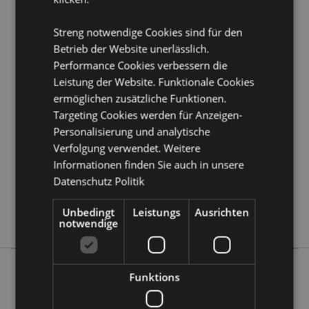
Kundeninformationen.
Streng notwendige Cookies sind für den
Betrieb der Website unerlässlich.
Produktattribute
Performance Cookies verbessern die
Mehr
Höhe ohne Schwert 27cm Breite 21cm Tiefe
Leistung der Website. Funktionale Cookies
Information
13cm Schwert 36cm
ermöglichen zusätzliche Funktionen.
5055071700101
Targeting Cookies werden für Anzeigen-
4
Personalisierung und analytische
1.493000
Verfolgung verwendet. Weitere
Keine
Informationen finden Sie auch in unsere
Keine
Datenschutz Politik
Keine
Unbedingt
Leistungs
Ausrichten
Dark Legends
notwendige
Funktions