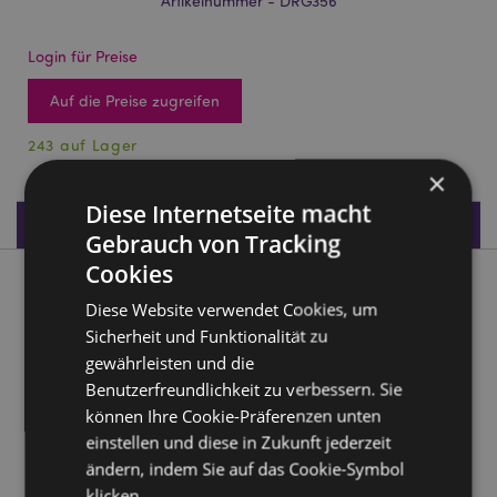
Artikelnummer - DRG356
Login für Preise
Auf die Preise zugreifen
243 auf Lager
×
Diese Internetseite macht
Produktdaten
Gebrauch von Tracking
Cookies
Produktbeschreibung
Diese Website verwendet Cookies, um
Sicherheit und Funktionalität zu
Dark Legends Feuerdrache mit Schild und Schwert
gewährleisten und die
Material:
Harz
Benutzerfreundlichkeit zu verbessern. Sie
können Ihre Cookie-Präferenzen unten
Produkttressourcen:
einstellen und diese in Zukunft jederzeit
Möchten Sie mehr über den Einkauf bei Puckator
ändern, indem Sie auf das Cookie-Symbol
erfahren?
Dann lesen Sie unseren
Leitfaden für
klicken.