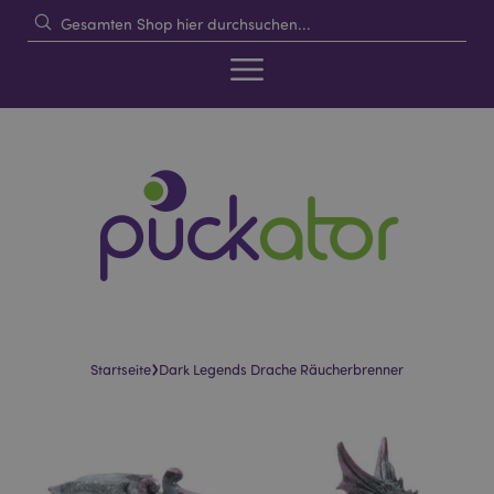
›
Startseite
Dark Legends Drache Räucherbrenner
Skip
Skip
to
to
the
the
end
beginning