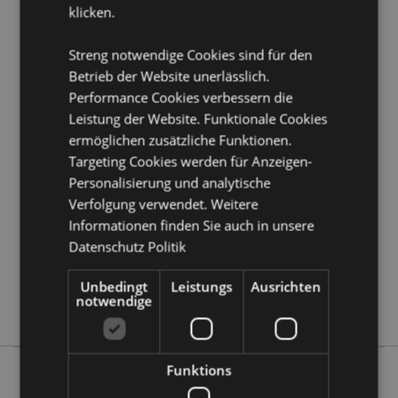
klicken.
Möchten Sie mehr über den Einkauf bei Puckator
erfahren?
Dann lesen Sie unseren
Leitfaden für
Streng notwendige Cookies sind für den
Kundeninformationen.
Betrieb der Website unerlässlich.
Performance Cookies verbessern die
Produktattribute
Leistung der Website. Funktionale Cookies
Mehr
Höhe 10.5cm Breite 30.5cm Tiefe 5cm
ermöglichen zusätzliche Funktionen.
Information
Targeting Cookies werden für Anzeigen-
5055071699702
Personalisierung und analytische
18
Verfolgung verwendet. Weitere
0.556000
Informationen finden Sie auch in unsere
Keine
Datenschutz Politik
Keine
Keine
Unbedingt
Leistungs
Ausrichten
notwendige
Dark Legends
Funktions