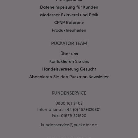
CookieScriptConsent
1 Mo
CookieScript
Dateneinspeisung für Kunden
.puckator.de
Moderner Sklaverei und Ethik
CPNP Referenz
Produktneuheiten
PUCKATOR TEAM
Über uns
mage-cache-storage-section-
1 T
Adobe Inc.
invalidation
www.puckator.de
Kontaktieren Sie uns
Handelsvertretung Gesucht
Abonnieren Sie den Puckator-Newsletter
Datenschutzbestimmungen von Google
PHPSESSID
1 Ta
PHP.net
KUNDENSERVICE
Stun
.www.puckator.de
0800 181 3403
International: +44 (0) 1579326301
Fax: 01579 321520
kundenservice@puckator.de