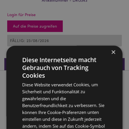
Artikelnummer - DRG343
Login für Preise
Auf die Preise zugreifen
FÄLLIG: 23/08/2026
×
Diese Internetseite macht
Produktdaten
Gebrauch von Tracking
Cookies
Produktbeschreibung
Diese Website verwendet Cookies, um
Sicherheit und Funktionalität zu
Dark Legends Drache Räucherbrenner
gewährleisten und die
Material:
Benutzerfreundlichkeit zu verbessern. Sie
Harz
können Ihre Cookie-Präferenzen unten
Zur Verwendung mit:
Räucherstäbchen
einstellen und diese in Zukunft jederzeit
ändern, indem Sie auf das Cookie-Symbol
Produkttressourcen: