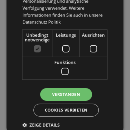
Personalisierung und analytische
Verfolgung verwendet. Weitere
Informationen finden Sie auch in unsere
Datenschutz Politik
Unbedingt
Leistungs
Ausrichten
notwendige
Produktattribute
Mehr
Höhe 8cm Breite 11cm Tiefe 11cm
Funktions
Information
5056848202729
12
0.373000
Keine
VERSTANDEN
Keine
Keine
COOKIES VERBIETEN
Nectar Meadows
ZEIGE DETAILS