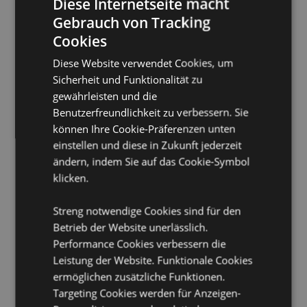
Diese Internetseite macht
Vegan:
Ja
Gebrauch von Tracking
Volumen:
10ml
Cookies
Vegan:
Ja
Diese Website verwendet Cookies, um
Montage:
Legen Sie die Duftsteine in das Glas und
geben Sie ein paar Tropfen Duftöl auf die Steine,
Sicherheit und Funktionalität zu
damit sie das Öl aufnehmen. Stellen Sie das Glas an
gewährleisten und die
den gewünschten Ort und erfrischen Sie die Steine
Benutzerfreundlichkeit zu verbessern. Sie
nach Bedarf.
können Ihre Cookie-Präferenzen unten
Produktinformation:
Der Duft hält ungefähr 70 Tage
einstellen und diese in Zukunft jederzeit
an. Jeder Diffusor wird mit einer vollständigen
ändern, indem Sie auf das Cookie-Symbol
Anleitung geliefert. Nicht einnehmen. Nicht auf
klicken.
porösen, polierten oder lackierten Oberflächen
platzieren und von elektrischen Geräten fernhalten,
da ausgelaufene Flüssigkeit Schäden verursachen
Streng notwendige Cookies sind für den
kann.
Betrieb der Website unerlässlich.
Performance Cookies verbessern die
Produkttressourcen:
Leistung der Website. Funktionale Cookies
Möchten Sie mehr über den Einkauf bei Puckator
ermöglichen zusätzliche Funktionen.
erfahren?
Dann lesen Sie unseren
Leitfaden für
Targeting Cookies werden für Anzeigen-
Kundeninformationen.