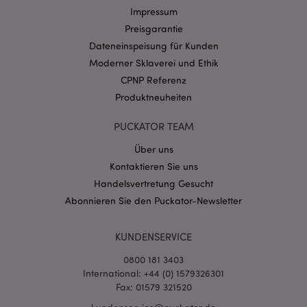
Impressum
Preisgarantie
Datenschutzbestimmungen von Google
Dateneinspeisung für Kunden
PHPSESSID
1 Ta
PHP.net
Moderner Sklaverei und Ethik
Stun
.www.puckator.de
CPNP Referenz
Produktneuheiten
PUCKATOR TEAM
Über uns
Kontaktieren Sie uns
Handelsvertretung Gesucht
Abonnieren Sie den Puckator-Newsletter
KUNDENSERVICE
mage-messages
1 Ta
Adobe Inc.
0800 181 3403
Stun
www.puckator.de
International: +44 (0) 1579326301
Fax: 01579 321520