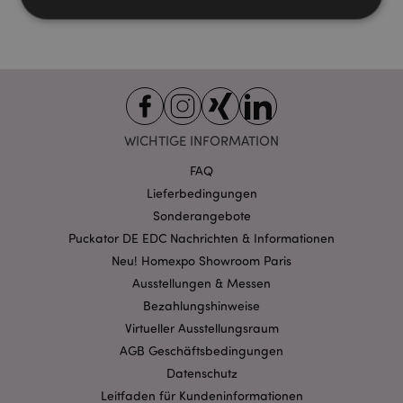
Unbedingt notwendige
Leistungs
Ausrichten
Funktions
Streng-notwendige-Cookies ermöglichen
Kernfunktionen der Website wie die
WICHTIGE INFORMATION
Benutzeranmeldung und die Kontoverwaltung.
Ohne unbedingt notwendige cookies kann die
FAQ
Website nicht richtig genutzt werden.
Lieferbedingungen
Provider
/
Name
Abl
Domain
Sonderangebote
Puckator DE EDC Nachrichten & Informationen
CookieScriptConsent
1 Mo
CookieScript
.puckator.de
Neu! Homexpo Showroom Paris
Ausstellungen & Messen
Bezahlungshinweise
Virtueller Ausstellungsraum
AGB Geschäftsbedingungen
Datenschutz
mage-cache-storage-section-
1 T
Adobe Inc.
invalidation
www.puckator.de
Leitfaden für Kundeninformationen