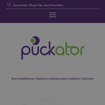
›
Startseite
Nectar Meadows Bienenwiese Geißblatt-Duftstein
Skip
Skip
to
to
the
the
end
beginning