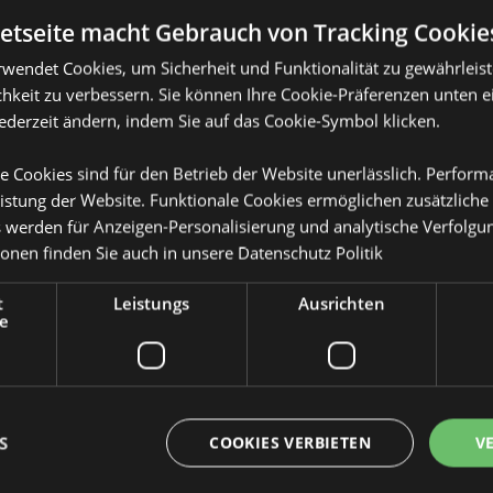
netseite macht Gebrauch von Tracking Cookie
rwendet Cookies, um Sicherheit und Funktionalität zu gewährleis
Produktattribute
hkeit zu verbessern. Sie können Ihre Cookie-Präferenzen unten e
jederzeit ändern, indem Sie auf das Cookie-Symbol klicken.
Mehr
Abmessungen
Höhe 10cm Bre
Information
it Stäbchen 100ml
e Cookies sind für den Betrieb der Website unerlässlich. Perfor
EAN-Nummer
kel), Glas (Flasche), Kunststoff
50550715095
istung der Website. Funktionale Cookies ermöglichen zusätzliche
s werden für Anzeigen-Personalisierung und analytische Verfolgu
Kartonmenge
24
ionen finden Sie auch in unsere
Datenschutz Politik
Gewicht (kg)
0.377000
t
Leistungs
Ausrichten
IM SALE
Keine
e
NEU
Keine
topfen, schrauben Sie dann den
hen in der Glasflasche.
PROMO
Keine
 vollständige Anleitung.
S
COOKIES VERBIETEN
V
t auf porösen, polierten oder
Marke
Nectar Mead
trischen Geräten fernhalten, da
n können.