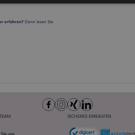
Unbedingt notwendige
Leistungs
Ausrichten
Funktions
or erfahren?
Dann lesen Sie
ookies ermöglichen Kernfunktionen der Website wie die Benutzeranmeldung und die 
ndige cookies kann die Website nicht richtig genutzt werden.
Provider
/
Ablauf
Beschreibung
Domain
nt
1 Monat
Dieses Cookie wird vom Cookie-
CookieScript
verwendet, um die Einwilligung
.puckator.de
Besucher-Cookies zu speichern
von Cookie-Script.com muss o
funktionieren.
-section-
1 Tag
Dieses Cookie wird verwendet,
Adobe Inc.
Zwischenspeichern von Inhalte
www.puckator.de
erleichtern und das Laden von 
beschleunigen.
Datenschutzbestimmungen von Google
1 Tag 16
Cookie, das von Anwendungen g
PHP.net
Stunden
auf der PHP-Sprache basieren. D
.www.puckator.de
allgemeine Kennung, die zum V
Benutzersitzungsvariablen verw
TEAM
SICHERES EINKAUFEN
Normalerweise handelt es sich u
generierte Zahl. Die Art und Wei
verwendet wird, kann für die Sit
Ein gutes Beispiel ist jedoch di
 Sie uns
Anmeldestatus für einen Benut