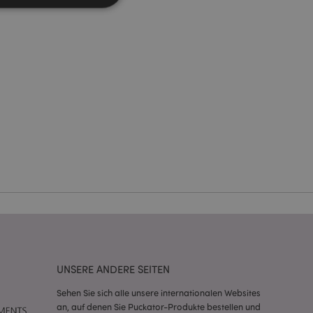
Kontoverwaltung.
Script.com-Dienst
seinstellungen für
. Das Cookie-Banner
rdnungsgemäß
 um das
n im Browser zu
Seiten zu
eneriert wird, die
ies ist eine
erwalten von
endet wird.
UNSERE ANDERE SEITEN
m eine zufällig
se, wie sie
Sehen Sie sich alle unsere internationalen Websites
e spezifisch sein.
e Beibehaltung des
an, auf denen Sie Puckator-Produkte bestellen und
zer zwischen den