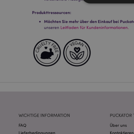
Produkttressourcen:
Möchten Sie mehr über den Einkauf bei Puckat
Streng-notwendige-C
unseren
Leitfaden für Kundeninformationen.
Ohne unbedingt notwe
Name
CookieScriptConse
mage-cache-storage
invalidation
PHPSESSID
WICHTIGE INFORMATION
PUCKATOR 
FAQ
Über uns
Lieferbedingungen
Kontaktieren