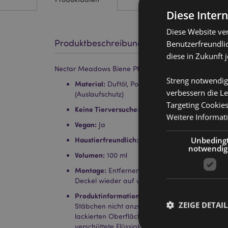
Diese Inter
Diese Website ve
Produktbeschreibung
Benutzerfreundlic
diese in Zukunft 
Nectar Meadows Biene Pfingstrose Duftöl-Diffusor m
Streng notwendig
Material:
Duftöl, Polyester (Stäbchen), Holz (Dec
verbessern die Le
(Auslaufschutz)
Targeting Cookie
Keine Tierversuche:
Ja
Weitere Informat
Vegan:
Ja
Unbeding
Haustierfreundlich:
Ja
notwendig
Volumen:
100 ml
Montage:
Entfernen Sie den Deckel und den S
Deckel wieder auf und platzieren Sie die Stäbc
Produktinformation:
Jeder Diffusor enthält eine
ZEIGE DETAIL
Stäbchen nicht anzünden oder einnehmen. Nich
lackierten Oberflächen platzieren und von elek
verschüttete Flüssigkeiten Schäden verursache