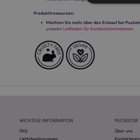
Produkttressourcen:
Möchten Sie mehr über den Einkauf bei Puckat
Streng-notwendige-C
unseren
Leitfaden für Kundeninformationen.
Ohne unbedingt notwe
Name
CookieScriptConse
mage-cache-storage
invalidation
PHPSESSID
WICHTIGE INFORMATION
PUCKATOR 
FAQ
Über uns
Lieferbedingungen
Kontaktieren