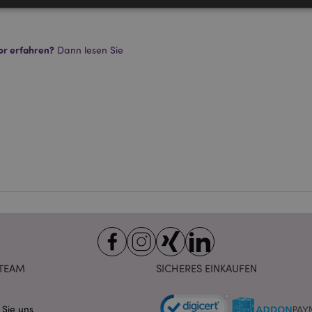
Unbedingt notwendige
Leistungs
Ausrichten
Funktions
or erfahren?
Dann lesen Sie
ookies ermöglichen Kernfunktionen der Website wie die Benutzeranmeldung und die 
ndige cookies kann die Website nicht richtig genutzt werden.
Provider
/
Ablauf
Beschreibung
Domain
nt
1 Monat
Dieses Cookie wird vom Cookie-
CookieScript
verwendet, um die Einwilligung
.puckator.de
Besucher-Cookies zu speichern
von Cookie-Script.com muss o
funktionieren.
-section-
1 Tag
Dieses Cookie wird verwendet,
Adobe Inc.
Zwischenspeichern von Inhalte
www.puckator.de
erleichtern und das Laden von 
beschleunigen.
Datenschutzbestimmungen von Google
1 Tag 16
Cookie, das von Anwendungen g
PHP.net
Stunden
auf der PHP-Sprache basieren. D
.www.puckator.de
allgemeine Kennung, die zum V
Benutzersitzungsvariablen verw
TEAM
SICHERES EINKAUFEN
Normalerweise handelt es sich u
generierte Zahl. Die Art und Wei
verwendet wird, kann für die Sit
Ein gutes Beispiel ist jedoch di
 Sie uns
Anmeldestatus für einen Benut