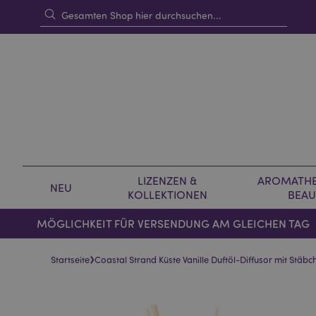
LIZENZEN &
AROMATHE
NEU
KOLLEKTIONEN
BEAU
MÖGLICHKEIT FÜR VERSENDUNG AM GLEICHEN TAG
›
Startseite
Coastal Strand Küste Vanille Duftöl-Diffusor mit Stäb
Skip
Skip
to
to
the
the