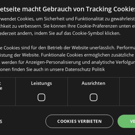
netseite macht Gebrauch von Tracking Cookie
rwendet Cookies, um Sicherheit und Funktionalität zu gewährleis
Produktattribute
hkeit zu verbessern. Sie können Ihre Cookie-Präferenzen unten e
jederzeit ändern, indem Sie auf das Cookie-Symbol klicken.
Mehr
Abmessungen
Höhe 10cm Bre
Information
chen 100ml
e Cookies sind für den Betrieb der Website unerlässlich. Perfor
EAN-Nummer
kel), Glas (Flasche), Kunststoff
505507150955
istung der Website. Funktionale Cookies ermöglichen zusätzliche
s werden für Anzeigen-Personalisierung und analytische Verfolgu
Kartonmenge
24
ionen finden Sie auch in unsere
Datenschutz Politik
Gewicht (kg)
0.378000
t
Leistungs
Ausrichten
IM SALE
Ja
e
NEU
Keine
topfen, schrauben Sie dann den
hen in der Glasflasche.
PROMO
Keine
 vollständige Anleitung.
S
COOKIES VERBIETEN
V
t auf porösen, polierten oder
trischen Geräten fernhalten, da
n können.