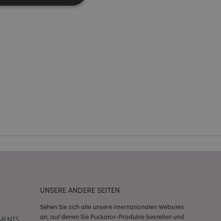
Kontoverwaltung.
Script.com-Dienst
seinstellungen für
. Das Cookie-Banner
rdnungsgemäß
 um das
n im Browser zu
Seiten zu
eneriert wird, die
ies ist eine
erwalten von
endet wird.
UNSERE ANDERE SEITEN
m eine zufällig
se, wie sie
Sehen Sie sich alle unsere internationalen Websites
e spezifisch sein.
e Beibehaltung des
an, auf denen Sie Puckator-Produkte bestellen und
zer zwischen den