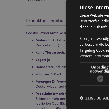
Diese Inter
Diese Website ve
Produktbeschreibung
Benutzerfreundlic
diese in Zukunft 
Coastal Strand Küste Vanille Duftöl-Diffusor mit Stäb
Streng notwendig
Material:
Duftöl, Polyester (Stäbchen), Holz (Dec
verbessern die Le
(Auslaufschutz)
Targeting Cookie
Keine Tierversuche:
Ja
Weitere Informat
Vegan:
Ja
Unbeding
Haustierfreundlich:
Ja
notwendig
Volumen:
100 ml
Montage:
Entfernen Sie den Deckel und den S
Deckel wieder auf und platzieren Sie die Stäbc
Produktinformation:
Jeder Diffusor enthält eine
ZEIGE DETAIL
Stäbchen nicht anzünden oder einnehmen. Nich
lackierten Oberflächen platzieren und von elek
verschüttete Flüssigkeiten Schäden verursache