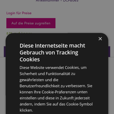
Artikelnummer - DCPB06S
Login für Preise
Auf die Preise zugreifen
876 auf Lager
×
Diese Internetseite macht
Produktdaten
Gebrauch von Tracking
Cookies
Produktbeschreibung
Diese Website verwendet Cookies, um
Sicherheit und Funktionalität zu
gewährleisten und die
Geist des Wolfrudels Traumfänger 16cm
Benutzerfreundlichkeit zu verbessern. Sie
Material:
Polyester, Federn, Plastik
können Ihre Cookie-Präferenzen unten
einstellen und diese in Zukunft jederzeit
Produkttressourcen:
ändern, indem Sie auf das Cookie-Symbol
Möchten Sie mehr über den Einkauf bei Puckator
klicken.
erfahren?
Dann lesen Sie unseren
Leitfaden für