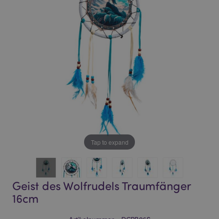
of
of
the
the
images
images
gallery
gallery
Tap to expand
Geist des Wolfrudels Traumfänger
16cm