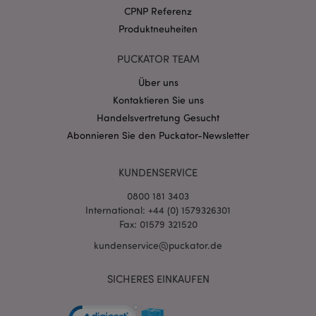
.puckator.de
CPNP Referenz
Produktneuheiten
PUCKATOR TEAM
Über uns
Kontaktieren Sie uns
mage-cache-storage-section-
1 T
Adobe Inc.
invalidation
www.puckator.de
Handelsvertretung Gesucht
Abonnieren Sie den Puckator-Newsletter
Datenschutzbestimmungen von Google
KUNDENSERVICE
PHPSESSID
1 Ta
PHP.net
Stun
.www.puckator.de
0800 181 3403
International: +44 (0) 1579326301
Fax: 01579 321520
kundenservice@puckator.de
SICHERES EINKAUFEN