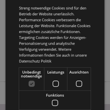
Kundeninformationen.
Streng notwendige Cookies sind für den
Betrieb der Website unerlässlich.
Produktattribute
Performance Cookies verbessern die
Leistung der Website. Funktionale Cookies
Mehr
Höhe 36cm (ca.) Breite 16cm Tiefe 1cm
Information
Ringdurchmesser 16cm
ermöglichen zusätzliche Funktionen.
Targeting Cookies werden für Anzeigen-
5055071505751
Personalisierung und analytische
144
Verfolgung verwendet. Weitere
0.029000
Informationen finden Sie auch in unsere
Keine
Datenschutz Politik
Keine
Keine
Unbedingt
Leistungs
Ausrichten
notwendige
Funktions