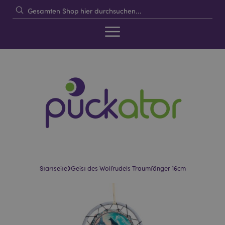
›
Startseite
Geist des Wolfrudels Traumfänger 16cm
Skip
Skip
to
to
the
the
end
beginning