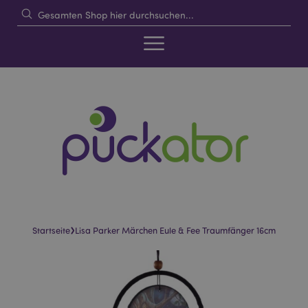
›
Startseite
Lisa Parker Märchen Eule & Fee Traumfänger 16cm
Skip
Skip
to
to
the
the
end
beginning