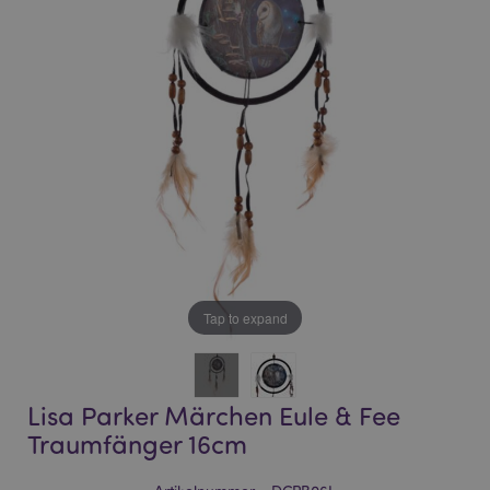
of
of
the
the
images
images
gallery
gallery
Tap to expand
Lisa Parker Märchen Eule & Fee
Traumfänger 16cm