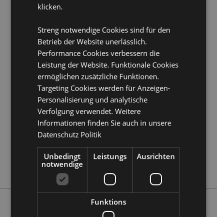
klicken.
Möchten Sie mehr über den Einkauf bei Puckator
erfahren?
Dann lesen Sie unseren
Leitfaden für
Streng notwendige Cookies sind für den
Kundeninformationen.
Betrieb der Website unerlässlich.
Performance Cookies verbessern die
Produktattribute
Leistung der Website. Funktionale Cookies
Mehr
Höhe 36cm Tiefe 1cm Durchmesser 16cm
ermöglichen zusätzliche Funktionen.
Information
Targeting Cookies werden für Anzeigen-
5055071746864
Personalisierung und analytische
144
Verfolgung verwendet. Weitere
0.038000
Informationen finden Sie auch in unsere
Keine
Datenschutz Politik
Keine
Keine
Unbedingt
Leistungs
Ausrichten
notwendige
Lisa Parker
Funktions