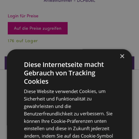
Artikelnummer - DCPB06L
Login für Preise
Auf die Preise zugreifen
176 auf Lager
×
Produktdaten
Diese Internetseite macht
Gebrauch von Tracking
Cookies
Produktbeschreibung
Diese Website verwendet Cookies, um
Lisa Parker Märchen Eule & Fee Traumfänger 16cm
Sicherheit und Funktionalität zu
gewährleisten und die
Material:
Stoff, Federn und Plastik
Benutzerfreundlichkeit zu verbessern. Sie
Lizenz-Informationen:
Dieses Produkt ist vollständig
können Ihre Cookie-Präferenzen unten
lizenziert und kann weltweit verkauft werden.
einstellen und diese in Zukunft jederzeit
ändern, indem Sie auf das Cookie-Symbol
Produkttressourcen: