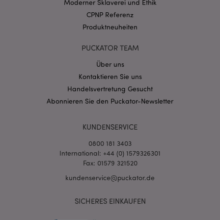
Moderner Sklaverei und Ethik
.puckator.de
CPNP Referenz
Produktneuheiten
PUCKATOR TEAM
Über uns
mage-cache-storage-section-
1 T
Adobe Inc.
Kontaktieren Sie uns
invalidation
www.puckator.de
Handelsvertretung Gesucht
Abonnieren Sie den Puckator-Newsletter
Datenschutzbestimmungen von Google
KUNDENSERVICE
PHPSESSID
1 Ta
PHP.net
Stun
.www.puckator.de
0800 181 3403
International: +44 (0) 1579326301
Fax: 01579 321520
kundenservice@puckator.de
SICHERES EINKAUFEN