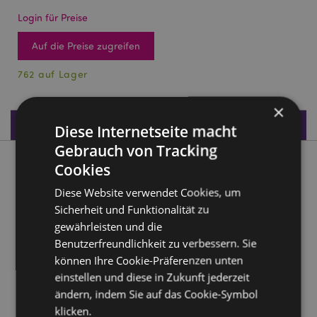
Login für Preise
Auf die Preise zugreifen
762 auf Lager
×
Produktdaten
Diese Internetseite macht
Gebrauch von Tracking
Cookies
Produktbeschreibung
Diese Website verwendet Cookies, um
Sandgefüllte Krake 25cm
Sicherheit und Funktionalität zu
Material:
Stoff und Sand
gewährleisten und die
Benutzerfreundlichkeit zu verbessern. Sie
CE gekennzeichnet:
Ja
können Ihre Cookie-Präferenzen unten
Empfohlenes Alter:
3+
einstellen und diese in Zukunft jederzeit
ändern, indem Sie auf das Cookie-Symbol
Produkttressourcen:
klicken.