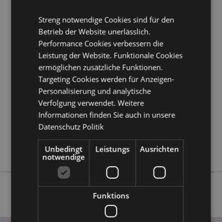
Möchten Sie mehr über den Einkauf bei Puckator
erfahren?
Dann lesen Sie unseren
Leitfaden für
Streng notwendige Cookies sind für den
Kundeninformationen.
Betrieb der Website unerlässlich.
Performance Cookies verbessern die
Produktattribute
Leistung der Website. Funktionale Cookies
ermöglichen zusätzliche Funktionen.
Mehr
Höhe 25cm
Information
Targeting Cookies werden für Anzeigen-
5055071554445
Personalisierung und analytische
12
Verfolgung verwendet. Weitere
0.876000
Informationen finden Sie auch in unsere
Keine
Datenschutz Politik
Keine
Unbedingt
Leistungs
Ausrichten
Keine
notwendige
Funktions