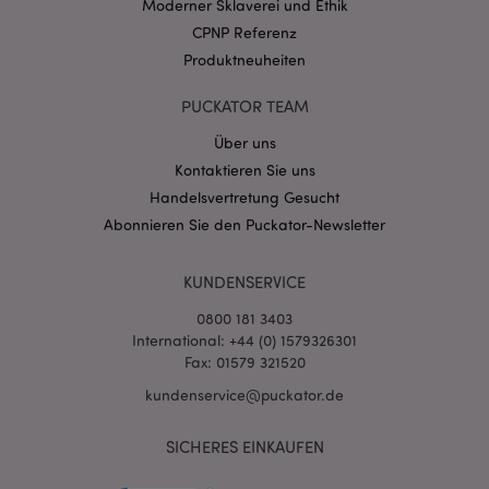
Moderner Sklaverei und Ethik
.puckator.de
CPNP Referenz
Produktneuheiten
PUCKATOR TEAM
Über uns
mage-cache-storage-section-
1 T
Adobe Inc.
Kontaktieren Sie uns
invalidation
www.puckator.de
Handelsvertretung Gesucht
Abonnieren Sie den Puckator-Newsletter
Datenschutzbestimmungen von Google
KUNDENSERVICE
PHPSESSID
1 Ta
PHP.net
Stun
.www.puckator.de
0800 181 3403
International: +44 (0) 1579326301
Fax: 01579 321520
kundenservice@puckator.de
SICHERES EINKAUFEN