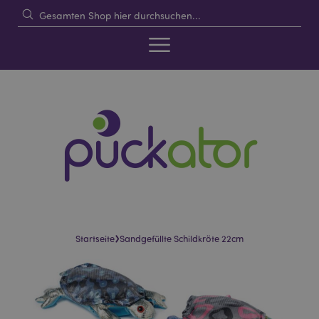
›
Startseite
Sandgefüllte Schildkröte 22cm
Skip
Skip
to
to
the
the
end
beginning