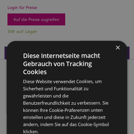
Login für Preise
Auf die Preise zugreifen
309 auf Lager
×
Produktdaten
Diese Internetseite macht
Gebrauch von Tracking
Cookies
Produktbeschreibung
Diese Website verwendet Cookies, um
Sandgefüllte Schildkröte 22cm
Sicherheit und Funktionalität zu
Material:
Stoff und Sand
gewährleisten und die
Benutzerfreundlichkeit zu verbessern. Sie
CE gekennzeichnet:
Ja
können Ihre Cookie-Präferenzen unten
Empfohlenes Alter:
3+
einstellen und diese in Zukunft jederzeit
ändern, indem Sie auf das Cookie-Symbol
Produkttressourcen:
klicken.