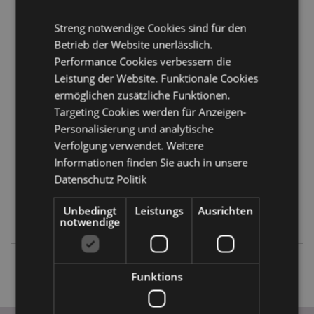
Möchten Sie mehr über den Einkauf bei Puckator
erfahren?
Dann lesen Sie unseren
Leitfaden für
Streng notwendige Cookies sind für den
Kundeninformationen.
Betrieb der Website unerlässlich.
Performance Cookies verbessern die
Produktattribute
Leistung der Website. Funktionale Cookies
ermöglichen zusätzliche Funktionen.
Mehr
Länge 22cm
Information
Targeting Cookies werden für Anzeigen-
5055071502231
Personalisierung und analytische
12
Verfolgung verwendet. Weitere
1.227000
Informationen finden Sie auch in unsere
Keine
Datenschutz Politik
Keine
Unbedingt
Leistungs
Ausrichten
Keine
notwendige
Funktions