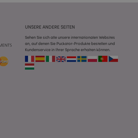
Script.com-Dienst
seinstellungen für
. Das Cookie-Banner
rdnungsgemäß
UNSERE ANDERE SEITEN
 um das
Sehen Sie sich alle unsere internationalen Websites
n im Browser zu
an, auf denen Sie Puckator-Produkte bestellen und
Seiten zu
Kundenservice in Ihrer Sprache erhalten können.
eneriert wird, die
ies ist eine
erwalten von
endet wird.
m eine zufällig
se, wie sie
e spezifisch sein.
e Beibehaltung des
zer zwischen den
andere
nutzer angezeigt
mmungsnachricht
gen. Die Nachricht
 nachdem sie dem
e Bereinigung des