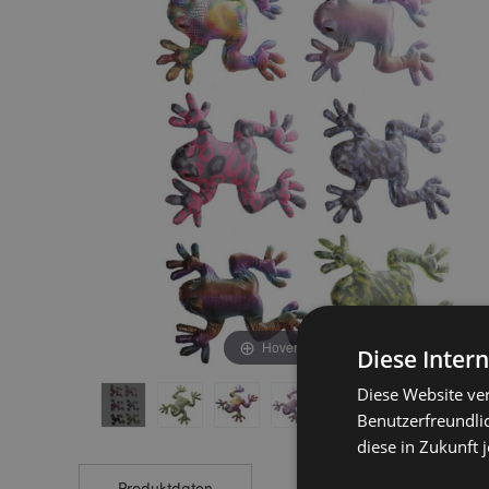
end
beginning
of
of
the
the
images
images
gallery
gallery
Hover to zoom
Diese Inter
Diese Website ve
Benutzerfreundlic
diese in Zukunft 
Produktdaten