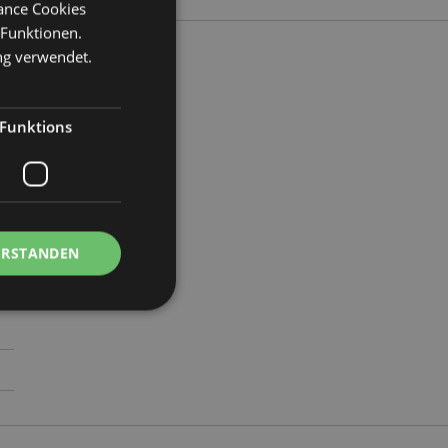
mance Cookies
 Funktionen.
ng verwendet.
Funktions
7
ERSTANDEN
Kontoverwaltung.