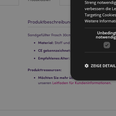
Streng notwendig
verbessern die Le
Targeting Cookie
Weitere Informat
Produktbeschreibung
Unbeding
Sandgefüllter Frosch 30cm
notwendig
Material:
Stoff und Sand
CE gekennzeichnet:
Ja
Empfohlenes Alter:
3+
ZEIGE DETAIL
Produkttressourcen:
Möchten Sie mehr über den Einkauf bei Puckat
unseren
Leitfaden für Kundeninformationen.
Streng-notwendige-C
Ohne unbedingt notwe
Name