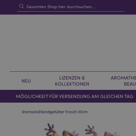
LIZENZEN &
AROMATHE
NEU
KOLLEKTIONEN
BEAU
MÖGLICHKEIT FÜR VERSENDUNG AM GLEICHEN TAG
›
Startseite
Sandgefüllter Frosch 30cm
Skip
Skip
to
to
the
the