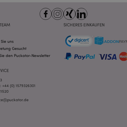
Domain
nt
1 Monat
Dieses Cookie wird vom Cookie-
CookieScript
verwendet, um die Einwilligung
.puckator.de
Besucher-Cookies zu speichern
von Cookie-Script.com muss o
TEAM
SICHERES EINKAUFEN
funktionieren.
-section-
1 Tag
Dieses Cookie wird verwendet,
Adobe Inc.
Zwischenspeichern von Inhalte
www.puckator.de
erleichtern und das Laden von 
 Sie uns
beschleunigen.
Datenschutzbestimmungen von Google
retung Gesucht
1 Tag 16
Cookie, das von Anwendungen g
PHP.net
Sie den Puckator-Newsletter
Stunden
auf der PHP-Sprache basieren. D
.www.puckator.de
allgemeine Kennung, die zum V
Benutzersitzungsvariablen verw
Normalerweise handelt es sich u
VICE
generierte Zahl. Die Art und Wei
verwendet wird, kann für die Sit
03
Ein gutes Beispiel ist jedoch di
Anmeldestatus für einen Benut
l: +44 (0) 1579326301
Seiten.
21520
1 Tag 16
Verfolgt Fehlermeldungen und 
Adobe Inc.
ce@puckator.de
Stunden
Benachrichtigungen, die dem Be
www.puckator.de
werden, z. B. die Cookie-Zusti
und verschiedene Fehlermeldun
wird aus dem Cookie gelöscht,
Käufer angezeigt wurde.
1 Tag
Der Wert dieses Cookies löst di
Adobe Inc.