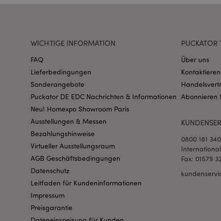
CookieScriptConse
WICHTIGE INFORMATION
PUCKATOR 
mage-cache-storage
FAQ
Über uns
invalidation
Lieferbedingungen
Kontaktieren
Sonderangebote
Handelsvert
PHPSESSID
Puckator DE EDC Nachrichten & Informationen
Abonnieren 
Neu! Homexpo Showroom Paris
Ausstellungen & Messen
KUNDENSER
Bezahlungshinweise
0800 181 34
Virtueller Ausstellungsraum
Internationa
AGB Geschäftsbedingungen
Fax: 01579 3
mage-messages
Datenschutz
kundenservi
Leitfaden für Kundeninformationen
Impressum
Preisgarantie
mage-cache-sessid
Dateneinspeisung für Kunden