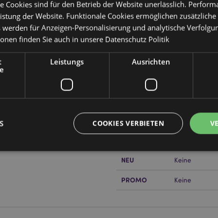
e Cookies sind für den Betrieb der Website unerlässlich. Perfor
istung der Website. Funktionale Cookies ermöglichen zusätzliche
s werden für Anzeigen-Personalisierung und analytische Verfolgu
ionen finden Sie auch in unsere
Datenschutz Politik
Produktattribute
Mehr
Abmessungen
Länge 30cm
t
Leistungs
Ausrichten
Information
e
EAN-Nummer
505507150221
Kartonmenge
12
Gewicht (kg)
1.509000
S
COOKIES VERBIETEN
V
IM SALE
Keine
or erfahren?
Dann lesen Sie
NEU
Keine
Unbedingt notwendige
Leistungs
Ausrichten
Funktions
PROMO
Keine
ookies ermöglichen Kernfunktionen der Website wie die Benutzeranmeldung und die 
ndige cookies kann die Website nicht richtig genutzt werden.
Provider
/
Ablauf
Beschreibung