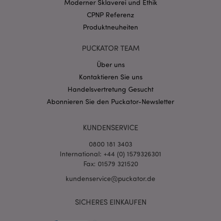
Moderner Sklaverei und Ethik
.puckator.de
CPNP Referenz
Produktneuheiten
PUCKATOR TEAM
Über uns
mage-cache-storage-section-
1 T
Adobe Inc.
Kontaktieren Sie uns
invalidation
www.puckator.de
Handelsvertretung Gesucht
Abonnieren Sie den Puckator-Newsletter
Datenschutzbestimmungen von Google
KUNDENSERVICE
PHPSESSID
1 Ta
PHP.net
Stun
.www.puckator.de
0800 181 3403
International: +44 (0) 1579326301
Fax: 01579 321520
kundenservice@puckator.de
SICHERES EINKAUFEN