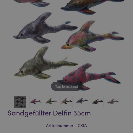
of
of
the
the
images
images
gallery
gallery
Tap to expand
Sandgefüllter Delfin 35cm
Artikelnummer - CX1A