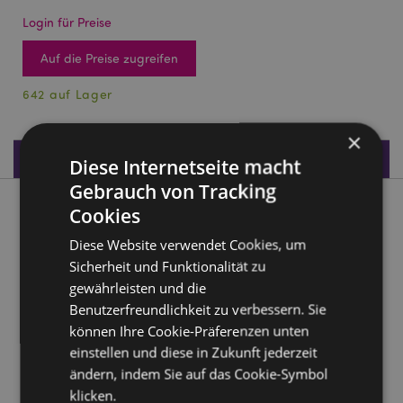
Login für Preise
Auf die Preise zugreifen
642 auf Lager
×
Produktdaten
Diese Internetseite macht
Gebrauch von Tracking
Cookies
Produktbeschreibung
Diese Website verwendet Cookies, um
Sandgefüllter Delfin 35cm
Sicherheit und Funktionalität zu
Material:
Stoff und Sand
gewährleisten und die
Benutzerfreundlichkeit zu verbessern. Sie
CE gekennzeichnet:
Ja
können Ihre Cookie-Präferenzen unten
Empfohlenes Alter:
3+
einstellen und diese in Zukunft jederzeit
ändern, indem Sie auf das Cookie-Symbol
Produkttressourcen:
klicken.