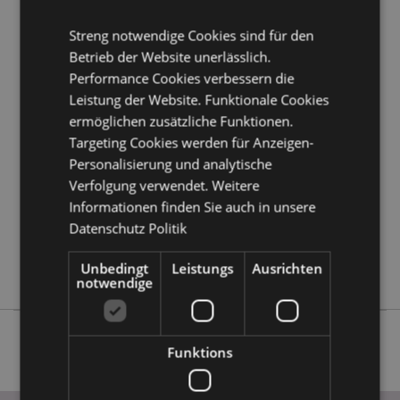
Möchten Sie mehr über den Einkauf bei Puckator
erfahren?
Dann lesen Sie unseren
Leitfaden für
Streng notwendige Cookies sind für den
Kundeninformationen.
Betrieb der Website unerlässlich.
Performance Cookies verbessern die
Produktattribute
Leistung der Website. Funktionale Cookies
ermöglichen zusätzliche Funktionen.
Mehr
Länge 35cm
Information
Targeting Cookies werden für Anzeigen-
5055071502194
Personalisierung und analytische
12
Verfolgung verwendet. Weitere
1.286000
Informationen finden Sie auch in unsere
Keine
Datenschutz Politik
Keine
Unbedingt
Leistungs
Ausrichten
Keine
notwendige
Funktions