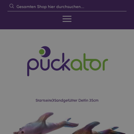
›
Startseite
Sandgefüllter Delfin 35cm
Skip
Skip
to
to
the
the
end
beginning