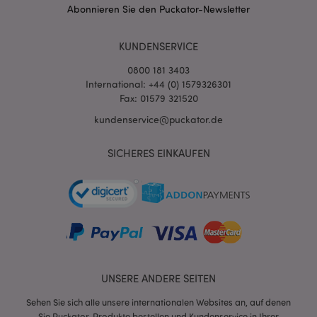
Abonnieren Sie den Puckator-Newsletter
KUNDENSERVICE
0800 181 3403
International: +44 (0) 1579326301
Fax: 01579 321520
kundenservice@puckator.de
SICHERES EINKAUFEN
mage-messages
1 Ta
Adobe Inc.
Stun
www.puckator.de
UNSERE ANDERE SEITEN
mage-cache-sessid
1 T
Adobe Inc.
www.puckator.de
Sehen Sie sich alle unsere internationalen Websites an, auf denen
Sie Puckator-Produkte bestellen und Kundenservice in Ihrer