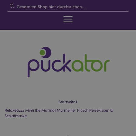
›
Startseite
Relaxeazzz Mimi the Marmot Murmeltier Plüsch Reisekissen &
Schlafmaske
Skip
Skip
to
to