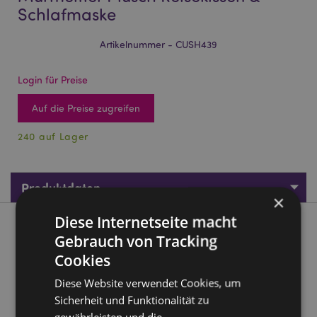
Schlafmaske
Artikelnummer - CUSH439
Login für Preise
Auf die Preise zugreifen
240 auf Lager
Produktdaten
×
Diese Internetseite macht
Produktbeschreibung
Gebrauch von Tracking
Cookies
Relaxeazzz Mimi the Marmot Murmeltier Plüsch Reisekissen
& Schlafmaske
Diese Website verwendet Cookies, um
Sicherheit und Funktionalität zu
Material:
95% Polyester und 5% Spandex
gewährleisten und die