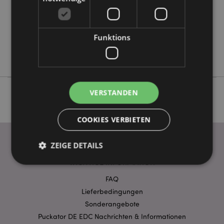
Keine
Keine
Funktions
Keine
Relaxeazzz
VERSTANDEN
COOKIES VERBIETEN
ZEIGE DETAILS
WICHTIGE INFORMATION
FAQ
Unbedingt notwendige
Leistungs
Lieferbedingungen
Ausrichten
Funktions
Sonderangebote
Puckator DE EDC Nachrichten & Informationen
Streng-notwendige-Cookies ermöglichen