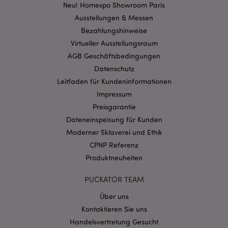
Kernfunktionen der Website wie die
Neu! Homexpo Showroom Paris
Benutzeranmeldung und die Kontoverwaltung.
Ausstellungen & Messen
Ohne unbedingt notwendige cookies kann die
Website nicht richtig genutzt werden.
Bezahlungshinweise
Provider
/
Virtueller Ausstellungsraum
Name
Abl
Domain
AGB Geschäftsbedingungen
CookieScriptConsent
1 Mo
CookieScript
Datenschutz
.puckator.de
Leitfaden für Kundeninformationen
Impressum
Preisgarantie
Dateneinspeisung für Kunden
Moderner Sklaverei und Ethik
mage-cache-storage-section-
1 T
Adobe Inc.
CPNP Referenz
invalidation
www.puckator.de
Produktneuheiten
PUCKATOR TEAM
Datenschutzbestimmungen von Google
Über uns
PHPSESSID
1 Ta
PHP.net
Stun
.www.puckator.de
Kontaktieren Sie uns
Handelsvertretung Gesucht