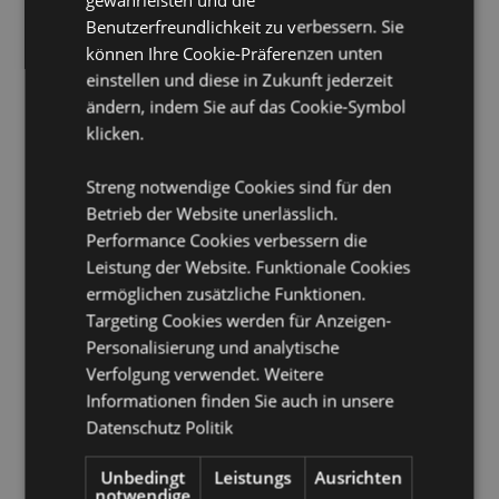
Benutzerfreundlichkeit zu verbessern. Sie
Schlafmasken-Schnellverschluss:
Ja
können Ihre Cookie-Präferenzen unten
Geeignet für Bleichmittel:
Nein
einstellen und diese in Zukunft jederzeit
ändern, indem Sie auf das Cookie-Symbol
Geeignet für den Trockner:
Nein
klicken.
Geeignet zum Bügeln:
Nein
Pflegehinweis:
Maschinenwäsche bis 30°C
Streng notwendige Cookies sind für den
Betrieb der Website unerlässlich.
Produkttressourcen:
Performance Cookies verbessern die
Möchten Sie mehr über den Einkauf bei Puckator
Leistung der Website. Funktionale Cookies
erfahren?
Dann lesen Sie unseren
Leitfaden für
ermöglichen zusätzliche Funktionen.
Kundeninformationen.
Targeting Cookies werden für Anzeigen-
Personalisierung und analytische
Verfolgung verwendet. Weitere
Produktattribute
Informationen finden Sie auch in unsere
Mehr
Höhe 17cm
Datenschutz Politik
Information
5055071515347
56
Unbedingt
Leistungs
Ausrichten
notwendige
0.177000