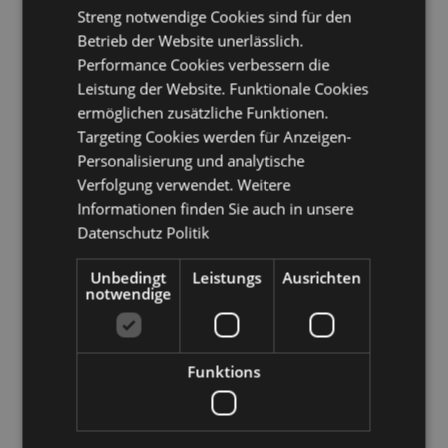
(Festland), Frankreich (Festland), Französisch-
Streng notwendige Cookies sind für den
Guayana, Deutschland, Gibraltar, Griechenland,
Betrieb der Website unerlässlich.
Guadeloupe, Guernsey (Kanalinseln), Heiliger Stuhl
Performance Cookies verbessern die
(Vatikanstadt), Ungarn, Island, Irland, Isle of Man
(Vereinigtes Königreich), Italien (Festland), Jersey
Leistung der Website. Funktionale Cookies
(Kanalinseln), Kuwait, Lettland, Liechtenstein, Litauen,
ermöglichen zusätzliche Funktionen.
Luxemburg, Nordmazedonien, Madeira (Portugal),
Targeting Cookies werden für Anzeigen-
Malta, Martinique, Mayotte, Monaco, Montenegro,
Personalisierung und analytische
Niederlande, Norwegen, Polen, Portugal (Festland),
Verfolgung verwendet. Weitere
Réunion, Rumänien, Saint-Martin (französischer Teil),
San Marino, Saudi-Arabien, Serbien, Sizilien (Italien),
Informationen finden Sie auch in unsere
Slowakei, Slowenien, Spanien (Festland), Schweden,
Datenschutz Politik
Schweiz, Ukraine, Vereinigte Arabische Emirate,
Vereinigtes Königreich (Festland), Vereinigtes
Unbedingt
Leistungs
Ausrichten
Königreich (Nordirland, Highlands und Inseln)
notwendige
Produkttressourcen:
Möchten Sie mehr über den Einkauf bei Puckator
Funktions
erfahren?
Dann lesen Sie unseren
Leitfaden für
Kundeninformationen.