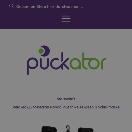
›
Startseite
Relaxeazzz Minecraft Panda Plüsch Reisekissen & Schlafmaske
Skip
Skip
to
to
the
the