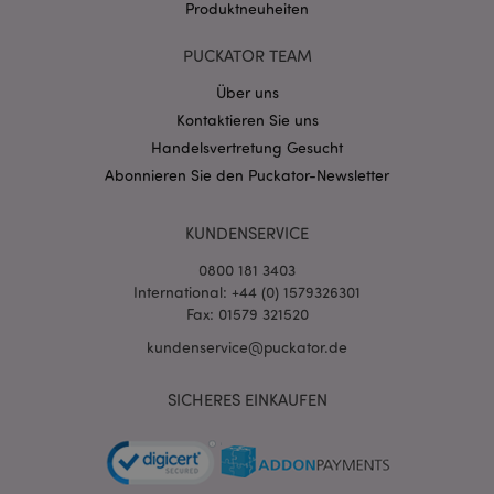
Produktneuheiten
PUCKATOR TEAM
mage-messages
1 Ta
Adobe Inc.
Über uns
Stun
www.puckator.de
Kontaktieren Sie uns
Handelsvertretung Gesucht
Abonnieren Sie den Puckator-Newsletter
KUNDENSERVICE
0800 181 3403
mage-cache-sessid
1 T
Adobe Inc.
International: +44 (0) 1579326301
www.puckator.de
Fax: 01579 321520
kundenservice@puckator.de
SICHERES EINKAUFEN
X-Magento-Vary
1 Ta
Adobe Inc.
Stun
www.puckator.de