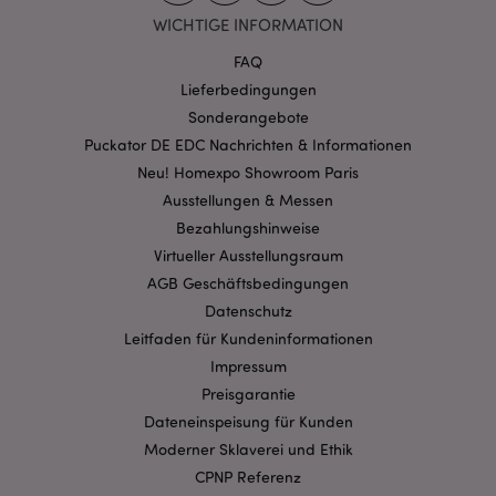
WICHTIGE INFORMATION
FAQ
Lieferbedingungen
Sonderangebote
Puckator DE EDC Nachrichten & Informationen
mage-cache-storage-section-
1 T
Adobe Inc.
invalidation
www.puckator.de
Neu! Homexpo Showroom Paris
Ausstellungen & Messen
Bezahlungshinweise
Datenschutzbestimmungen von Google
Virtueller Ausstellungsraum
PHPSESSID
1 Ta
PHP.net
AGB Geschäftsbedingungen
Stun
.www.puckator.de
Datenschutz
Leitfaden für Kundeninformationen
Impressum
Preisgarantie
Dateneinspeisung für Kunden
Moderner Sklaverei und Ethik
CPNP Referenz