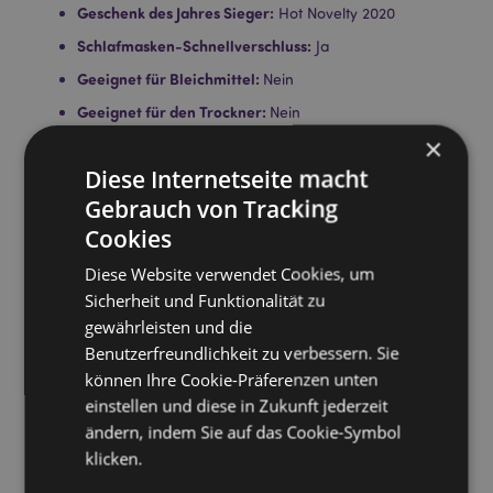
Geschenk des Jahres Sieger:
Hot Novelty 2020
Schlafmasken-Schnellverschluss:
Ja
Geeignet für Bleichmittel:
Nein
Geeignet für den Trockner:
Nein
×
Geeignet zum Bügeln:
Nein
Diese Internetseite macht
Pflegehinweis:
Maschinenwäsche bis 30°C
Gebrauch von Tracking
Lizenz-Informationen:
Dieses Produkt ist für die unten
Cookies
aufgeführten Länder vollständig lizenziert. Wenn Sie
sich außerhalb dieser Gebiete befinden, versuchen
Diese Website verwendet Cookies, um
Sie bitte nicht, dieses Produkt zu kaufen. Andernfalls
Sicherheit und Funktionalität zu
wird es aus Ihrer Bestellung entfernt. Für weitere
Informationen wenden Sie sich bitte an unseren
gewährleisten und die
Kundenservice.
Benutzerfreundlichkeit zu verbessern. Sie
Lizenzierte Gebiete:
Åland-Inseln, Albanien,
können Ihre Cookie-Präferenzen unten
Österreich, Azoren (Portugal), Balearen (Spanien),
einstellen und diese in Zukunft jederzeit
Belgien, Bermuda, Bosnien und Herzegowina,
ändern, indem Sie auf das Cookie-Symbol
Bulgarien, Kanarische Inseln (Spanien), Ceuta und
Melilla, Korsika (Frankreich), Kroatien, Zypern,
klicken.
Tschechische Republik, Dänemark, Estland, Finnland