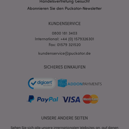
Handelsvertretung Gesucht
Abonnieren Sie den Puckator-Newsletter
KUNDENSERVICE
0800 181 3403
International: +44 (0) 1579326301
Fax: 01579 321520
kundenservice@puckator.de
SICHERES EINKAUFEN
mage-messages
1 Ta
Adobe Inc.
Stun
www.puckator.de
UNSERE ANDERE SEITEN
mage-cache-sessid
1 T
Adobe Inc.
www.puckator.de
Sehen Sie sich alle unsere internationalen Websites an, auf denen