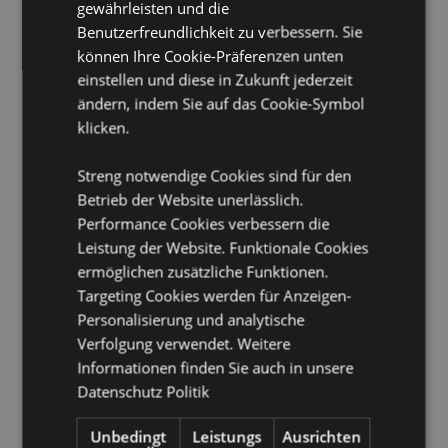
gewährleisten und die
EN71:
Ja
Benutzerfreundlichkeit zu verbessern. Sie
A1:2014 Brandklasse:
können Ihre Cookie-Präferenzen unten
Ja
einstellen und diese in Zukunft jederzeit
Geeignet für Bleichmittel:
Nein
ändern, indem Sie auf das Cookie-Symbol
Geeignet für den Trockner:
Nein
klicken.
Geeignet zum Bügeln:
Nein
Handwäsche
Streng notwendige Cookies sind für den
Betrieb der Website unerlässlich.
Produkttressourcen:
Performance Cookies verbessern die
Leistung der Website. Funktionale Cookies
Möchten Sie mehr über den Einkauf bei Puckator
erfahren?
Dann lesen Sie unseren
Leitfaden für
ermöglichen zusätzliche Funktionen.
Kundeninformationen.
Targeting Cookies werden für Anzeigen-
Personalisierung und analytische
Verfolgung verwendet. Weitere
Produktattribute
Informationen finden Sie auch in unsere
Mehr
Höhe 26cm Breite 21cm Tiefe 15cm
Datenschutz Politik
Information
5055071787782
Unbedingt
Leistungs
Ausrichten
30