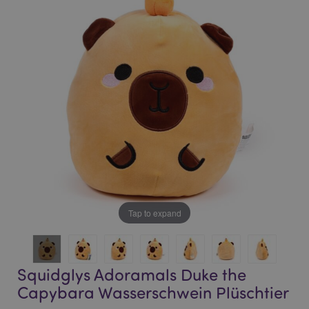
end
beginning
of
of
the
the
images
images
gallery
gallery
Tap to expand
Squidglys Adoramals Duke the
Capybara Wasserschwein Plüschtier