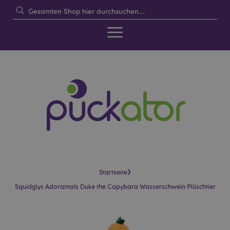
›
Startseite
Squidglys Adoramals Duke the Capybara Wasserschwein Plüschtier
Skip
Skip
to
to
the
the