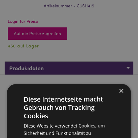
Artikelnummer - CUSH415
Login für Preise
Auf die Preise zugreifen
450 auf Lager
Produktdaten
Produktbeschreibung
×
Diese Internetseite macht
Squidglys Adoramals Duke the Capybara Wasserschwein
Gebrauch von Tracking
Plüschtier
Cookies
Material:
Velboa (hochfloriger Kunstpelzstoff)
Diese Website verwendet Cookies, um
CE gekennzeichnet:
Ja
Sicherheit und Funktionalität zu
Nicht geeignet für:
0 - 3 Jahre