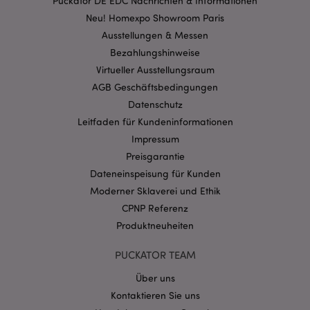
Puckator DE EDC Nachrichten & Informationen
Kernfunktionen der Website wie die
Neu! Homexpo Showroom Paris
Benutzeranmeldung und die Kontoverwaltung.
Ohne unbedingt notwendige cookies kann die
Ausstellungen & Messen
Website nicht richtig genutzt werden.
Bezahlungshinweise
Provider
/
Name
Abl
Virtueller Ausstellungsraum
Domain
AGB Geschäftsbedingungen
CookieScriptConsent
1 Mo
CookieScript
.puckator.de
Datenschutz
Leitfaden für Kundeninformationen
Impressum
Preisgarantie
Dateneinspeisung für Kunden
Moderner Sklaverei und Ethik
mage-cache-storage-section-
1 T
Adobe Inc.
CPNP Referenz
invalidation
www.puckator.de
Produktneuheiten
PUCKATOR TEAM
Datenschutzbestimmungen von Google
Über uns
PHPSESSID
1 Ta
PHP.net
Stun
.www.puckator.de
Kontaktieren Sie uns