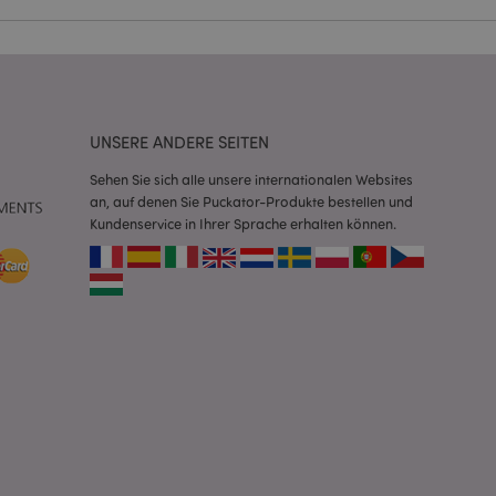
Script.com-Dienst
seinstellungen für
. Das Cookie-Banner
rdnungsgemäß
UNSERE ANDERE SEITEN
 um das
n im Browser zu
Sehen Sie sich alle unsere internationalen Websites
Seiten zu
an, auf denen Sie Puckator-Produkte bestellen und
Kundenservice in Ihrer Sprache erhalten können.
eneriert wird, die
ies ist eine
erwalten von
endet wird.
m eine zufällig
se, wie sie
e spezifisch sein.
e Beibehaltung des
zer zwischen den
andere
nutzer angezeigt
mmungsnachricht
gen. Die Nachricht
 nachdem sie dem