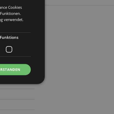
mance Cookies
 Funktionen.
ng verwendet.
eite 34cm Tiefe 8cm
Funktions
48
ERSTANDEN
Kontoverwaltung.