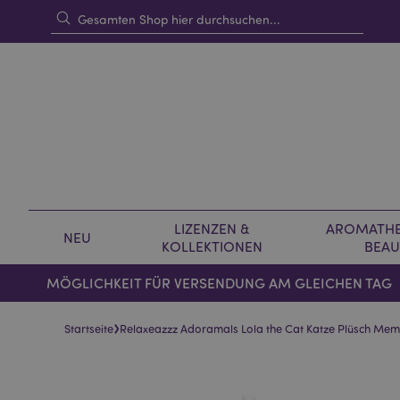
LIZENZEN &
AROMATHE
NEU
KOLLEKTIONEN
BEAU
MÖGLICHKEIT FÜR VERSENDUNG AM GLEICHEN TAG
›
Startseite
Relaxeazzz Adoramals Lola the Cat Katze Plüsch Me
Skip
Skip
to
to
the
the