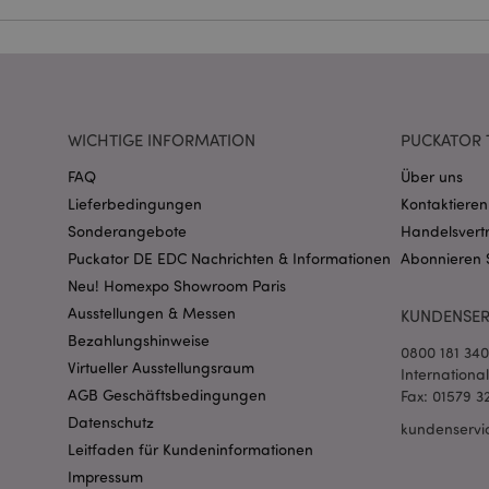
Name
CookieScriptConse
WICHTIGE INFORMATION
PUCKATOR 
mage-cache-storage
invalidation
FAQ
Über uns
Lieferbedingungen
Kontaktieren
PHPSESSID
Sonderangebote
Handelsvert
Puckator DE EDC Nachrichten & Informationen
Abonnieren 
Neu! Homexpo Showroom Paris
Ausstellungen & Messen
KUNDENSER
Bezahlungshinweise
0800 181 34
Virtueller Ausstellungsraum
Internationa
AGB Geschäftsbedingungen
Fax: 01579 3
mage-messages
Datenschutz
kundenservi
Leitfaden für Kundeninformationen
Impressum