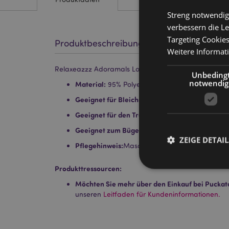
Streng notwendig
verbessern die Le
Targeting Cookie
Produktbeschreibung
Weitere Informat
Relaxeazzz Adoramals Lola the Cat Katze Plüsch M
Unbeding
notwendig
Material:
95% Polyester und 5% Spandex
Geeignet für Bleichmittel:
Nein
Geeignet für den Trockner:
Nein
Geeignet zum Bügeln:
Nein
ZEIGE DETAIL
Pflegehinweis:
Maschinenwäsche bis 30°C
Produkttressourcen:
Möchten Sie mehr über den Einkauf bei Puckat
unseren
Leitfaden für Kundeninformationen.
Streng-notwendige-C
Ohne unbedingt notwe