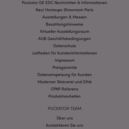
Puckator DE EDC Nachrichten & Informationen
Kernfunktionen der Website wie die
Benutzeranmeldung und die Kontoverwaltung.
Neu! Homexpo Showroom Paris
Ohne unbedingt notwendige cookies kann die
Ausstellungen & Messen
Website nicht richtig genutzt werden.
Bezahlungshinweise
Provider
/
Name
Abl
Virtueller Ausstellungsraum
Domain
AGB Geschäftsbedingungen
CookieScriptConsent
1 Mo
CookieScript
.puckator.de
Datenschutz
Leitfaden für Kundeninformationen
Impressum
Preisgarantie
Dateneinspeisung für Kunden
Moderner Sklaverei und Ethik
mage-cache-storage-section-
1 T
Adobe Inc.
invalidation
CPNP Referenz
www.puckator.de
Produktneuheiten
PUCKATOR TEAM
Datenschutzbestimmungen von Google
PHPSESSID
1 Ta
PHP.net
Über uns
Stun
.www.puckator.de
Kontaktieren Sie uns