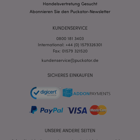
Handelsvertretung Gesucht
Abonnieren Sie den Puckator-Newsletter
KUNDENSERVICE
0800 181 3403
International: +44 (0) 1579326301
Fax: 01579 321520
kundenservice@puckator.de
mage-messages
SICHERES EINKAUFEN
1 Ta
Adobe Inc.
Stun
www.puckator.de
UNSERE ANDERE SEITEN
mage-cache-sessid
1 T
Adobe Inc.
www.puckator.de