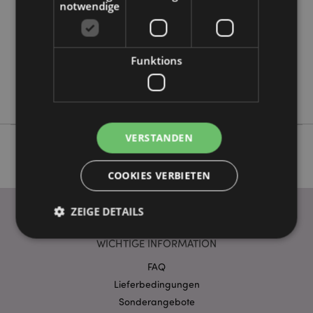
notwendige
0.190000
Keine
Keine
Funktions
Keine
Adoramals
VERSTANDEN
COOKIES VERBIETEN
ZEIGE DETAILS
WICHTIGE INFORMATION
FAQ
Unbedingt notwendige
Leistungs
Lieferbedingungen
Ausrichten
Funktions
Sonderangebote
Streng-notwendige-Cookies ermöglichen