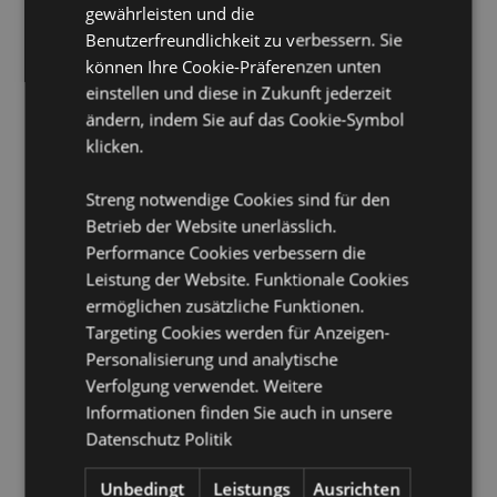
gewährleisten und die
Geschenk des Jahres Sieger:
Hot Novelty 2020
Benutzerfreundlichkeit zu verbessern. Sie
Schlafmasken-Schnellverschluss:
Ja
können Ihre Cookie-Präferenzen unten
Geeignet für Bleichmittel:
Nein
einstellen und diese in Zukunft jederzeit
Geeignet für den Trockner:
Nein
ändern, indem Sie auf das Cookie-Symbol
klicken.
Geeignet zum Bügeln:
Nein
Pflegehinweis:
Maschinenwäsche bis 30°C
Streng notwendige Cookies sind für den
Betrieb der Website unerlässlich.
Produkttressourcen:
Performance Cookies verbessern die
Möchten Sie mehr über den Einkauf bei Puckator
Leistung der Website. Funktionale Cookies
erfahren?
Dann lesen Sie unseren
Leitfaden für
ermöglichen zusätzliche Funktionen.
Kundeninformationen.
Targeting Cookies werden für Anzeigen-
Personalisierung und analytische
Produktattribute
Verfolgung verwendet. Weitere
Mehr
Informationen finden Sie auch in unsere
Höhe 15.5cm Breite 18cm Tiefe 11cm offen
Information
17.5x29x7cm
Datenschutz Politik
5055071797224
Unbedingt
Leistungs
Ausrichten
56