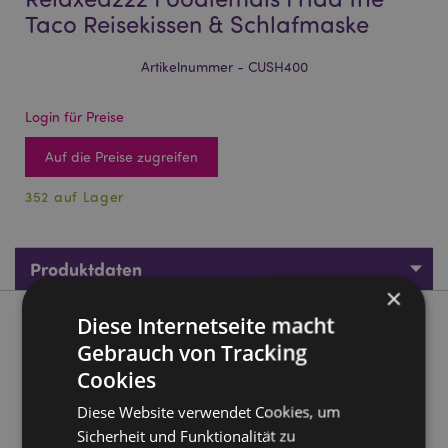
Taco Reisekissen & Schlafmaske
Artikelnummer - CUSH400
Login für Preise
Auf die Preise zugreifen
352 auf Lager
Produktdaten
×
Diese Internetseite macht
Produktbeschreibung
Gebrauch von Tracking
Cookies
Relaxeazzz Foodiemals Frida the Taco Reisekissen &
Schlafmaske
Diese Website verwendet Cookies, um
Material:
95% Polyester und 5% Spandex
Sicherheit und Funktionalität zu