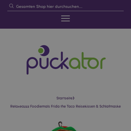
›
Startseite
Relaxeazzz Foodiemals Frida the Taco Reisekissen & Schlafmaske
Skip
Skip
to
to
the
the