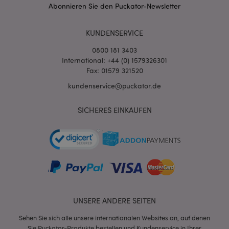
Abonnieren Sie den Puckator-Newsletter
KUNDENSERVICE
0800 181 3403
International: +44 (0) 1579326301
Fax: 01579 321520
kundenservice@puckator.de
SICHERES EINKAUFEN
mage-messages
1 Ta
Adobe Inc.
Stun
www.puckator.de
UNSERE ANDERE SEITEN
mage-cache-sessid
1 T
Adobe Inc.
www.puckator.de
Sehen Sie sich alle unsere internationalen Websites an, auf denen
Sie Puckator-Produkte bestellen und Kundenservice in Ihrer