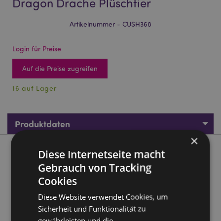
Dragon Drache Plüschtier
Artikelnummer - CUSH368
Login für Preise
Auf die Preise zugreifen
16 auf Lager
Produktdaten
×
Diese Internetseite macht
Produktbeschreibung
Gebrauch von Tracking
Cookies
Squidglys Adoramagic Roscoe the Dragon Drache Plüschtier
Material:
Velboa (hochfloriger Kunstpelzstoff)
Diese Website verwendet Cookies, um
CE gekennzeichnet:
Sicherheit und Funktionalität zu
Ja
gewährleisten und die