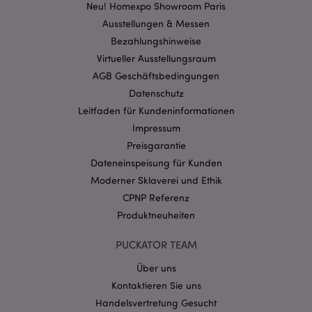
Kernfunktionen der Website wie die
Neu! Homexpo Showroom Paris
Benutzeranmeldung und die Kontoverwaltung.
Ausstellungen & Messen
Ohne unbedingt notwendige cookies kann die
Website nicht richtig genutzt werden.
Bezahlungshinweise
Provider
/
Virtueller Ausstellungsraum
Name
Abl
Domain
AGB Geschäftsbedingungen
CookieScriptConsent
1 Mo
CookieScript
Datenschutz
.puckator.de
Leitfaden für Kundeninformationen
Impressum
Preisgarantie
Dateneinspeisung für Kunden
Moderner Sklaverei und Ethik
mage-cache-storage-section-
1 T
Adobe Inc.
CPNP Referenz
invalidation
www.puckator.de
Produktneuheiten
PUCKATOR TEAM
Datenschutzbestimmungen von Google
Über uns
PHPSESSID
1 Ta
PHP.net
Stun
.www.puckator.de
Kontaktieren Sie uns
Handelsvertretung Gesucht