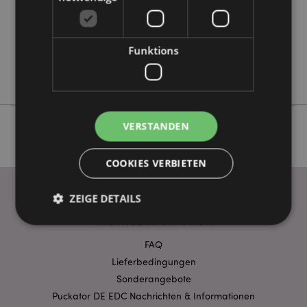
Keine
Keine
Funktions
Keine
Adoramals
VERSTANDEN
COOKIES VERBIETEN
ZEIGE DETAILS
WICHTIGE INFORMATION
FAQ
Unbedingt notwendige
Leistungs
Lieferbedingungen
Ausrichten
Funktions
Sonderangebote
Puckator DE EDC Nachrichten & Informationen
Streng-notwendige-Cookies ermöglichen