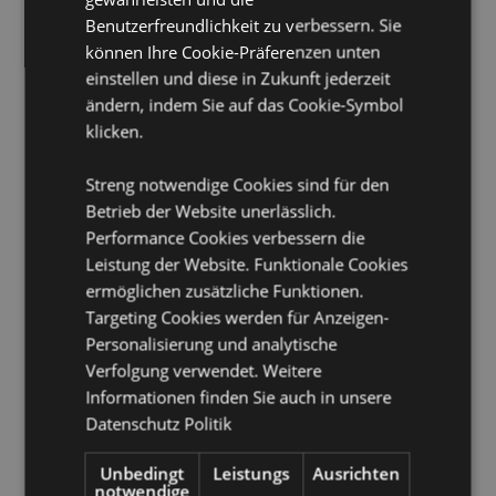
Nicht geeignet für:
0 - 3 Jahre
Benutzerfreundlichkeit zu verbessern. Sie
EN71:
Ja
können Ihre Cookie-Präferenzen unten
A1:2014 Brandklasse:
Ja
einstellen und diese in Zukunft jederzeit
Geeignet für Bleichmittel:
ändern, indem Sie auf das Cookie-Symbol
Nein
klicken.
Geeignet für den Trockner:
Nein
Geeignet zum Bügeln:
Nein
Streng notwendige Cookies sind für den
Handwäsche
Betrieb der Website unerlässlich.
Performance Cookies verbessern die
Produkttressourcen:
Leistung der Website. Funktionale Cookies
Möchten Sie mehr über den Einkauf bei Puckator
ermöglichen zusätzliche Funktionen.
erfahren?
Dann lesen Sie unseren
Leitfaden für
Targeting Cookies werden für Anzeigen-
Kundeninformationen.
Personalisierung und analytische
Verfolgung verwendet. Weitere
Informationen finden Sie auch in unsere
Produktattribute
Datenschutz Politik
Mehr
5055071792373
Information
12
Unbedingt
Leistungs
Ausrichten
notwendige
0.256000