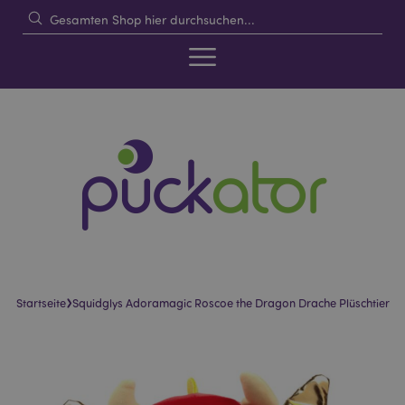
›
Startseite
Squidglys Adoramagic Roscoe the Dragon Drache Plüschtier
Skip
Skip
to
to
the
the
end
beginning