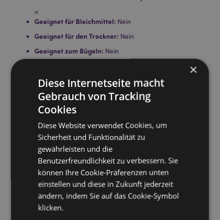
<
Geeignet für Bleichmittel:
Nein
Geeignet für den Trockner:
Nein
Geeignet zum Bügeln:
Nein
Pflegehinweis:
Maschinenwäsche bis 30°C
×
Lizenz-Informationen:
Diese Internetseite macht
Dieses Produkt ist für die unten
aufgeführten Länder vollständig lizenziert. Wenn Sie
Gebrauch von Tracking
sich außerhalb dieser Gebiete befinden, versuchen
Cookies
Sie bitte nicht, dieses Produkt zu kaufen. Andernfalls
wird es aus Ihrer Bestellung entfernt. Für weitere
Diese Website verwendet Cookies, um
Informationen wenden Sie sich bitte an unseren
Sicherheit und Funktionalität zu
Kundenservice.
gewährleisten und die
Lizenzierte Gebiete:
Åland-Inseln, Albanien,
Österreich, Azoren (Portugal), Bahrain, Balearen
Benutzerfreundlichkeit zu verbessern. Sie
(Spanien), Belgien, Bermuda, Bosnien und
können Ihre Cookie-Präferenzen unten
Herzegowina, Bulgarien, Kanada, Kanarische Inseln
einstellen und diese in Zukunft jederzeit
(Spanien), Ceuta und Melilla, Korsika (Frankreich),
ändern, indem Sie auf das Cookie-Symbol
Kroatien, Zypern, Tschechische Republik, Dänemark,
klicken.
Estland, Finnland (Festland), Frankreich (Festland),
Französisch-Guayana, Deutschland, Gibraltar,