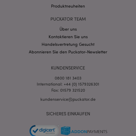
Produktneuheiten
PUCKATOR TEAM
mage-messages
1 Ta
Adobe Inc.
Über uns
Stun
www.puckator.de
Kontaktieren Sie uns
Handelsvertretung Gesucht
Abonnieren Sie den Puckator-Newsletter
KUNDENSERVICE
0800 181 3403
mage-cache-sessid
1 T
Adobe Inc.
International: +44 (0) 1579326301
www.puckator.de
Fax: 01579 321520
kundenservice@puckator.de
SICHERES EINKAUFEN
X-Magento-Vary
1 Ta
Adobe Inc.
Stun
www.puckator.de