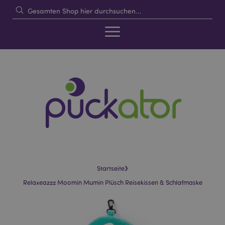
›
Startseite
Relaxeazzz Moomin Mumin Plüsch Reisekissen & Schlafmaske
Skip
Skip
to
to
the
the