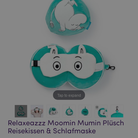
end
beginning
of
of
the
the
images
images
gallery
gallery
Tap to expand
Relaxeazzz Moomin Mumin Plüsch
Reisekissen & Schlafmaske