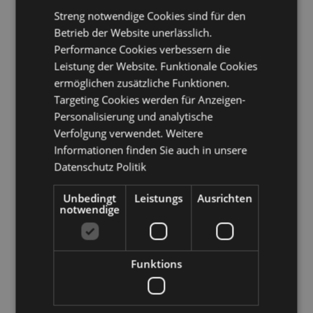
Griechenland, Guadeloupe, Guernsey (Kanalinseln),
Streng notwendige Cookies sind für den
Heiliger Stuhl (Vatikanstadt), Ungarn, Island, Irland,
Betrieb der Website unerlässlich.
Isle of Man (Vereinigtes Königreich), Italien (Festland),
Performance Cookies verbessern die
Jersey (Kanalinseln), Jordanien, Kosovo, Kuwait,
Leistung der Website. Funktionale Cookies
Lettland, Liechtenstein, Litauen, Luxemburg,
Nordmazedonien, Madeira (Portugal), Malta,
ermöglichen zusätzliche Funktionen.
Martinique, Mayotte, Moldawien, Monaco,
Targeting Cookies werden für Anzeigen-
Montenegro, Niederlande, Norwegen, Palästina,
Personalisierung und analytische
Polen, Portugal (Festland), Katar, Réunion, Rumänien,
Verfolgung verwendet. Weitere
Saint-Martin (französischer Teil), San Marino, Serbien,
Informationen finden Sie auch in unsere
Sizilien (Italien), Singapur, Slowakei, Slowenien,
Spanien (Festland), Schweden, Schweiz, Ukraine,
Datenschutz Politik
Vereinigte Arabische Emirate, Vereinigtes Königreich
(Festland), Vereinigtes Königreich (Nordirland,
Unbedingt
Leistungs
Ausrichten
Highlands und Inseln)
notwendige
Produkttressourcen:
Möchten Sie mehr über den Einkauf bei Puckator
Funktions
erfahren?
Dann lesen Sie unseren
Leitfaden für
Kundeninformationen.