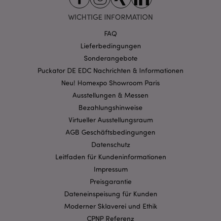
WICHTIGE INFORMATION
FAQ
Lieferbedingungen
Sonderangebote
mage-cache-storage-section-
1 T
Adobe Inc.
Puckator DE EDC Nachrichten & Informationen
invalidation
www.puckator.de
Neu! Homexpo Showroom Paris
Ausstellungen & Messen
Bezahlungshinweise
Datenschutzbestimmungen von Google
Virtueller Ausstellungsraum
PHPSESSID
1 Ta
PHP.net
Stun
.www.puckator.de
AGB Geschäftsbedingungen
Datenschutz
Leitfaden für Kundeninformationen
Impressum
Preisgarantie
Dateneinspeisung für Kunden
Moderner Sklaverei und Ethik
CPNP Referenz