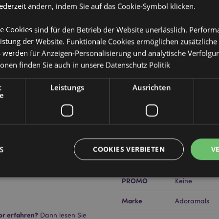
jederzeit ändern, indem Sie auf das Cookie-Symbol klicken.
e Cookies sind für den Betrieb der Website unerlässlich. Perfor
Produktattribute
istung der Website. Funktionale Cookies ermöglichen zusätzliche
s werden für Anzeigen-Personalisierung und analytische Verfolgu
Mehr
Abmessungen
Höhe 17cm Bre
ionen finden Sie auch in unsere
Datenschutz Politik
Information
eisekissen & Schlafmaske
EAN-Nummer
505507178922
t
Leistungs
Ausrichten
e
20
Kartonmenge
56
Gewicht (kg)
0.186000
IM SALE
Keine
S
COOKIES VERBIETEN
V
NEU
Keine
PROMO
Keine
Unbedingt notwendige
Leistungs
Ausrichten
Funktions
Marke
Adoramals
or erfahren?
Dann lesen Sie
ookies ermöglichen Kernfunktionen der Website wie die Benutzeranmeldung und die 