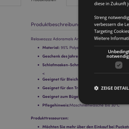
diese in Zukunft 
Streng notwendig
Produktbeschreibung
verbessern die Le
Targeting Cookie
Weitere Informat
Relaxeazzz Adoramals Archie the Shark Hai Plüsch R
Material:
95% Polyester und 5% Spandex
Unbeding
notwendig
Geschenk des Jahres Gewinner:
Hot Novelty 20
Schlafmasken-Schnellverschluss:
Ja
<
Geeignet für Bleichmittel:
Nein
ZEIGE DETAIL
Geeignet für den Trockner:
Nein
Geeignet zum Bügeln:
Nein
Pflegehinweis:
Maschinenwäsche bis 30°C
Produkttressourcen:
Möchten Sie mehr über den Einkauf bei Puckat
Streng-notwendige-C