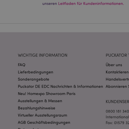
Ohne unbedingt notwe
unseren
Leitfaden für Kundeninformationen.
Name
CookieScriptConse
mage-cache-storage
invalidation
WICHTIGE INFORMATION
PUCKATOR 
FAQ
Über uns
PHPSESSID
Lieferbedingungen
Kontaktieren
Sonderangebote
Handelsvert
Puckator DE EDC Nachrichten & Informationen
Abonnieren 
Neu! Homexpo Showroom Paris
Ausstellungen & Messen
KUNDENSER
Bezahlungshinweise
0800 181 34
mage-messages
Virtueller Ausstellungsraum
Internationa
AGB Geschäftsbedingungen
Fax: 01579 3