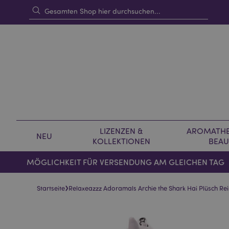
LIZENZEN &
AROMATHE
NEU
KOLLEKTIONEN
BEAU
MÖGLICHKEIT FÜR VERSENDUNG AM GLEICHEN TAG
›
Startseite
Relaxeazzz Adoramals Archie the Shark Hai Plüsch Re
Skip
Skip
to
to
the
the