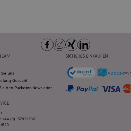
ndige cookies kann die Website nicht richtig genutzt werden.
Provider
/
Ablauf
Beschreibung
Domain
nt
1 Monat
Dieses Cookie wird vom Cookie-
CookieScript
verwendet, um die Einwilligung
.puckator.de
Besucher-Cookies zu speichern
von Cookie-Script.com muss o
funktionieren.
-section-
1 Tag
Dieses Cookie wird verwendet,
Adobe Inc.
Zwischenspeichern von Inhalte
www.puckator.de
TEAM
SICHERES EINKAUFEN
erleichtern und das Laden von 
beschleunigen.
Datenschutzbestimmungen von Google
1 Tag 16
Cookie, das von Anwendungen g
PHP.net
 Sie uns
Stunden
auf der PHP-Sprache basieren. D
.www.puckator.de
allgemeine Kennung, die zum V
retung Gesucht
Benutzersitzungsvariablen verw
Normalerweise handelt es sich u
Sie den Puckator-Newsletter
generierte Zahl. Die Art und Wei
verwendet wird, kann für die Sit
Ein gutes Beispiel ist jedoch di
Anmeldestatus für einen Benut
VICE
Seiten.
03
1 Tag 16
Verfolgt Fehlermeldungen und 
Adobe Inc.
l: +44 (0) 1579326301
Stunden
Benachrichtigungen, die dem Be
www.puckator.de
werden, z. B. die Cookie-Zusti
21520
und verschiedene Fehlermeldun