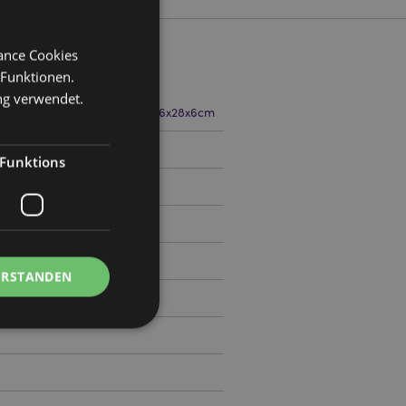
mance Cookies
 Funktionen.
ng verwendet.
ite 18cm Tiefe 11cm Offen 16x28x6cm
9
Funktions
ERSTANDEN
Kontoverwaltung.