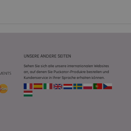
Script.com-Dienst
seinstellungen für
. Das Cookie-Banner
rdnungsgemäß
 um das
n im Browser zu
UNSERE ANDERE SEITEN
Seiten zu
Sehen Sie sich alle unsere internationalen Websites
eneriert wird, die
an, auf denen Sie Puckator-Produkte bestellen und
ies ist eine
Kundenservice in Ihrer Sprache erhalten können.
erwalten von
endet wird.
m eine zufällig
se, wie sie
e spezifisch sein.
e Beibehaltung des
zer zwischen den
andere
nutzer angezeigt
mmungsnachricht
gen. Die Nachricht