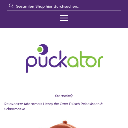
›
Startseite
Relaxeazzz Adoramals Henry the Otter Plüsch Reisekissen &
Schlafmaske
Skip
Skip
to
to