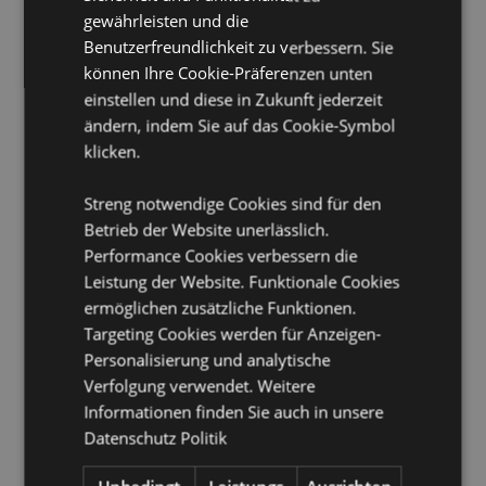
Geschenk des Jahres Gewinner:
Hot Novelty 2020
gewährleisten und die
Schlafmasken-Schnellverschluss:
Ja
Benutzerfreundlichkeit zu verbessern. Sie
können Ihre Cookie-Präferenzen unten
<
Geeignet für Bleichmittel:
Nein
einstellen und diese in Zukunft jederzeit
ändern, indem Sie auf das Cookie-Symbol
Geeignet für den Trockner:
Nein
klicken.
Geeignet zum Bügeln:
Nein
Pflegehinweis:
Maschinenwäsche bis 30°C
Streng notwendige Cookies sind für den
Betrieb der Website unerlässlich.
Produkttressourcen:
Performance Cookies verbessern die
Möchten Sie mehr über den Einkauf bei Puckator
Leistung der Website. Funktionale Cookies
erfahren?
Dann lesen Sie unseren
Leitfaden für
ermöglichen zusätzliche Funktionen.
Kundeninformationen.
Targeting Cookies werden für Anzeigen-
Personalisierung und analytische
Verfolgung verwendet. Weitere
Produktattribute
Informationen finden Sie auch in unsere
Mehr
Höhe 15cm Breite 15cm Tiefe 10cm Offen
Datenschutz Politik
Information
15x27x7cm
5055071779312