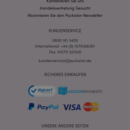
Kontaktieren Sie uns
Handelsvertretung Gesucht
Abonnieren Sie den Puckator-Newsletter
KUNDENSERVICE
0800 181 3403
International: +44 (0) 1579326301
Fax: 01579 321520
kundenservice@puckator.de
mage-messages
1 Ta
Adobe Inc.
SICHERES EINKAUFEN
Stun
www.puckator.de
mage-cache-sessid
1 T
Adobe Inc.
UNSERE ANDERE SEITEN
www.puckator.de