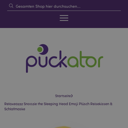
›
Startseite
Relaxeazzz Snoozie the Sleeping Head Emoji Plüsch Reisekissen &
Schlafmaske
Skip
Skip
to
to