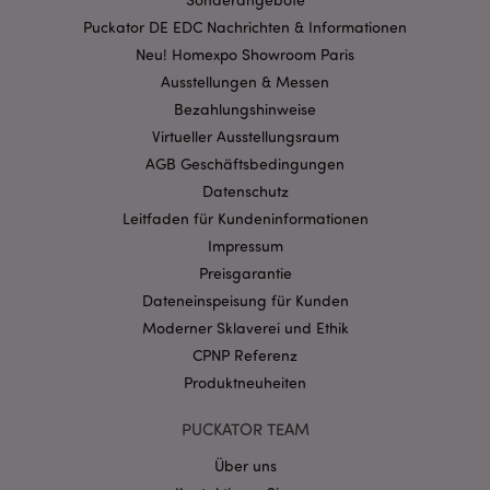
Streng-notwendige-Cookies ermöglichen
Kernfunktionen der Website wie die
Puckator DE EDC Nachrichten & Informationen
Benutzeranmeldung und die Kontoverwaltung.
Neu! Homexpo Showroom Paris
Ohne unbedingt notwendige cookies kann die
Website nicht richtig genutzt werden.
Ausstellungen & Messen
Bezahlungshinweise
Provider
/
Name
Abl
Domain
Virtueller Ausstellungsraum
CookieScriptConsent
1 Mo
CookieScript
AGB Geschäftsbedingungen
.puckator.de
Datenschutz
Leitfaden für Kundeninformationen
Impressum
Preisgarantie
Dateneinspeisung für Kunden
Moderner Sklaverei und Ethik
mage-cache-storage-section-
1 T
Adobe Inc.
invalidation
www.puckator.de
CPNP Referenz
Produktneuheiten
Datenschutzbestimmungen von Google
PUCKATOR TEAM
PHPSESSID
1 Ta
PHP.net
Über uns
Stun
.www.puckator.de