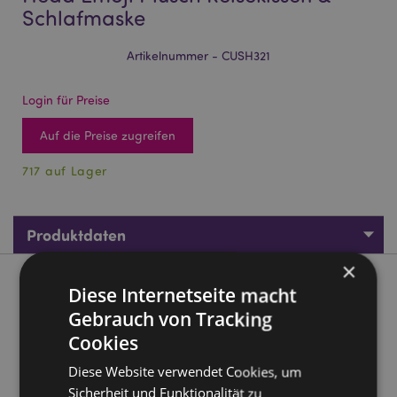
Schlafmaske
Artikelnummer - CUSH321
Login für Preise
Auf die Preise zugreifen
717 auf Lager
Produktdaten
×
Produktbeschreibung
Diese Internetseite macht
Gebrauch von Tracking
Relaxeazzz Snoozie the Sleeping Head Emoji Plüsch
Cookies
Reisekissen & Schlafmaske
Diese Website verwendet Cookies, um
Material:
95% Polyester und 5% Spandex
Sicherheit und Funktionalität zu