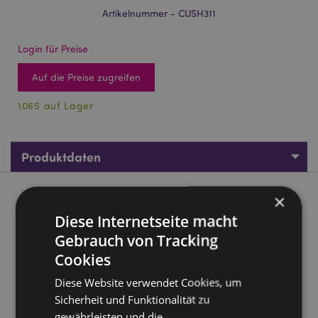
Artikelnummer - CUSH311
Login für Preise
Auf die Preise zugreifen
1065 auf Lager
Produktdaten
×
Produktbeschreibung
Diese Internetseite macht
Relaxeazzz Adoramagics Drache Plüsch Reisekissen &
Gebrauch von Tracking
Schlafmaske
Cookies
Material:
95% Polyester und 5% Spandex
Diese Website verwendet Cookies, um
Geschenk des Jahres Gewinner:
Hot Novelty 2020
Sicherheit und Funktionalität zu
Schlafmasken-Schnellverschluss:
Ja
gewährleisten und die