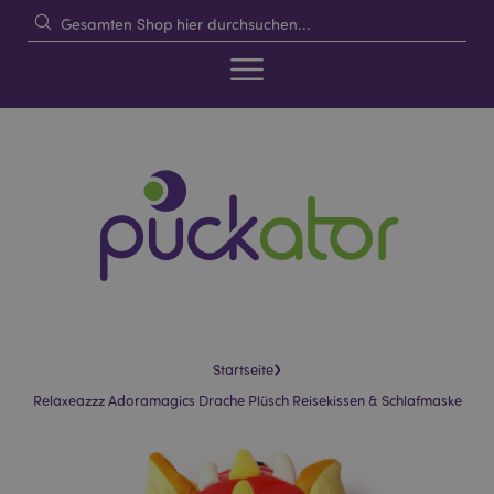
›
Startseite
Relaxeazzz Adoramagics Drache Plüsch Reisekissen & Schlafmaske
Skip
Skip
to
to
the
the