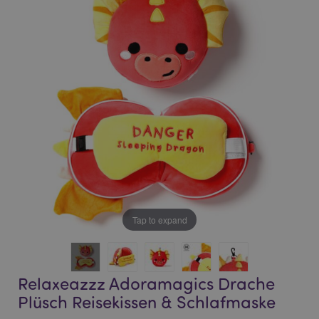
end
beginning
of
of
the
the
images
images
gallery
gallery
Tap to expand
Relaxeazzz Adoramagics Drache
Plüsch Reisekissen & Schlafmaske