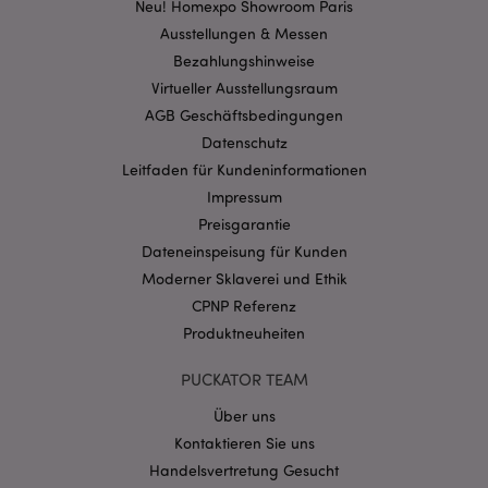
Kernfunktionen der Website wie die
Neu! Homexpo Showroom Paris
Benutzeranmeldung und die Kontoverwaltung.
Ausstellungen & Messen
Ohne unbedingt notwendige cookies kann die
Website nicht richtig genutzt werden.
Bezahlungshinweise
Provider
/
Virtueller Ausstellungsraum
Name
Abl
Domain
AGB Geschäftsbedingungen
CookieScriptConsent
1 Mo
CookieScript
Datenschutz
.puckator.de
Leitfaden für Kundeninformationen
Impressum
Preisgarantie
Dateneinspeisung für Kunden
Moderner Sklaverei und Ethik
mage-cache-storage-section-
1 T
CPNP Referenz
Adobe Inc.
invalidation
www.puckator.de
Produktneuheiten
PUCKATOR TEAM
Datenschutzbestimmungen von Google
Über uns
PHPSESSID
1 Ta
PHP.net
Kontaktieren Sie uns
Stun
.www.puckator.de
Handelsvertretung Gesucht