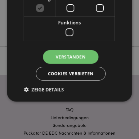
Keine
Keine
Funktions
Keine
Relaxeazzz
VERSTANDEN
COOKIES VERBIETEN
ZEIGE DETAILS
WICHTIGE INFORMATION
FAQ
Unbedingt notwendige
Leistungs
Lieferbedingungen
Ausrichten
Funktions
Sonderangebote
Puckator DE EDC Nachrichten & Informationen
Streng-notwendige-Cookies ermöglichen