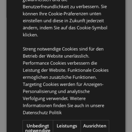
Benutzerfreundlichkeit zu verbessern. Sie
<
Geeignet für Bleichmittel:
können Ihre Cookie-Präferenzen unten
Nein
einstellen und diese in Zukunft jederzeit
Geeignet für den Trockner:
Nein
ändern, indem Sie auf das Cookie-Symbol
Geeignet zum Bügeln:
Nein
klicken.
Pflegehinweis:
Maschinenwäsche bis 30°C
Streng notwendige Cookies sind für den
Produkttressourcen:
Betrieb der Website unerlässlich.
Möchten Sie mehr über den Einkauf bei Puckator
Performance Cookies verbessern die
erfahren?
Dann lesen Sie unseren
Leitfaden für
Leistung der Website. Funktionale Cookies
Kundeninformationen.
ermöglichen zusätzliche Funktionen.
Targeting Cookies werden für Anzeigen-
Personalisierung und analytische
Produktattribute
Verfolgung verwendet. Weitere
Mehr
Höhe 17cm Breite 19cm Tiefe 10cm Offen
Informationen finden Sie auch in unsere
Information
15x28x7cm
Datenschutz Politik
5055071779213
56
Unbedingt
Leistungs
Ausrichten
notwendige
0.169000