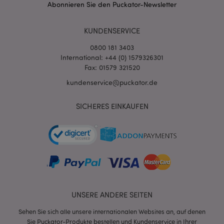
Abonnieren Sie den Puckator-Newsletter
KUNDENSERVICE
0800 181 3403
International: +44 (0) 1579326301
Fax: 01579 321520
kundenservice@puckator.de
SICHERES EINKAUFEN
mage-messages
1 Ta
Adobe Inc.
Stun
www.puckator.de
UNSERE ANDERE SEITEN
mage-cache-sessid
1 T
Adobe Inc.
Sehen Sie sich alle unsere internationalen Websites an, auf denen
www.puckator.de
Sie Puckator-Produkte bestellen und Kundenservice in Ihrer