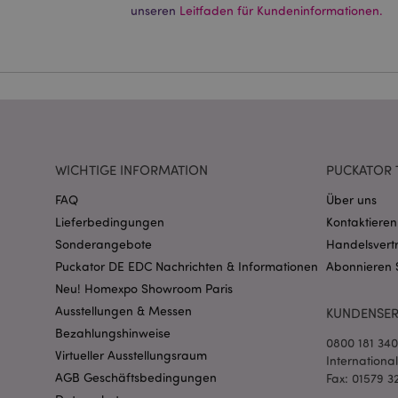
Ohne unbedingt notwe
unseren
Leitfaden für Kundeninformationen.
Name
CookieScriptConse
mage-cache-storage
invalidation
WICHTIGE INFORMATION
PUCKATOR 
FAQ
Über uns
PHPSESSID
Lieferbedingungen
Kontaktieren
Sonderangebote
Handelsvert
Puckator DE EDC Nachrichten & Informationen
Abonnieren 
Neu! Homexpo Showroom Paris
Ausstellungen & Messen
KUNDENSER
Bezahlungshinweise
0800 181 34
mage-messages
Virtueller Ausstellungsraum
Internationa
AGB Geschäftsbedingungen
Fax: 01579 3