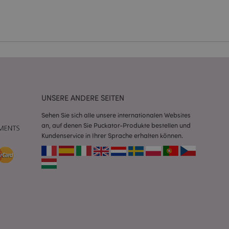
Script.com-Dienst
seinstellungen für
. Das Cookie-Banner
rdnungsgemäß
 um das
n im Browser zu
UNSERE ANDERE SEITEN
Seiten zu
Sehen Sie sich alle unsere internationalen Websites
eneriert wird, die
an, auf denen Sie Puckator-Produkte bestellen und
ies ist eine
Kundenservice in Ihrer Sprache erhalten können.
erwalten von
endet wird.
m eine zufällig
se, wie sie
e spezifisch sein.
e Beibehaltung des
zer zwischen den
andere
nutzer angezeigt
mmungsnachricht
gen. Die Nachricht