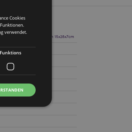
mance Cookies
 Funktionen.
ng verwendet.
reite 20cm Tiefe 11cm Offen 15x28x7cm
0
Funktions
ERSTANDEN
Kontoverwaltung.