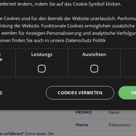
jederzeit ändern, indem Sie auf das Cookie-Symbol klicken.
e Cookies sind für den Betrieb der Website unerlässlich. Perfor
Produktattribute
istung der Website. Funktionale Cookies ermöglichen zusätzliche
s werden für Anzeigen-Personalisierung und analytische Verfolgu
Mehr
Abmessungen
Höhe 14.5cm B
ionen finden Sie auch in unsere
Datenschutz Politik
Information
chlafmaske
EAN-Nummer
505507177919
t
Leistungs
Ausrichten
e
20
Kartonmenge
56
Gewicht (kg)
0.170000
IM SALE
Keine
S
COOKIES VERBIETEN
V
NEU
Keine
PROMO
Keine
Unbedingt notwendige
Leistungs
Ausrichten
Funktions
Marke
Relaxeazzz
or erfahren?
Dann lesen Sie
ookies ermöglichen Kernfunktionen der Website wie die Benutzeranmeldung und die 