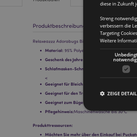
diese in Zukunft 
Streng notwendig
Produktbeschreibung
verbessern die Le
Targeting Cookie
Weitere Informat
Relaxeazzz Adorabugs Biene Plüsch Reisekissen & S
Material:
95% Polyester und 5% Spandex
Unbeding
notwendig
Geschenk des Jahres Gewinner:
Hot Novelty 20
Schlafmasken-Schnellverschluss:
Ja
<
Geeignet für Bleichmittel:
Nein
ZEIGE DETAIL
Geeignet für den Trockner:
Nein
Geeignet zum Bügeln:
Nein
Pflegehinweis:
Maschinenwäsche bis 30°C
Produkttressourcen:
Möchten Sie mehr über den Einkauf bei Puckat
Streng-notwendige-C