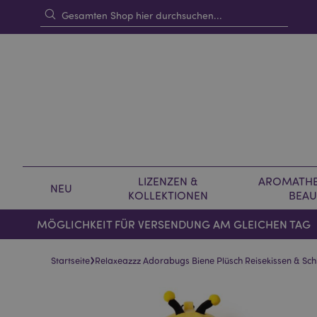
LIZENZEN &
AROMATHE
NEU
KOLLEKTIONEN
BEAU
MÖGLICHKEIT FÜR VERSENDUNG AM GLEICHEN TAG
›
Startseite
Relaxeazzz Adorabugs Biene Plüsch Reisekissen & Sc
Skip
Skip
to
to
the
the