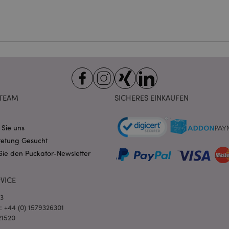
ndige cookies kann die Website nicht richtig genutzt werden.
Provider
/
Ablauf
Beschreibung
Domain
nt
1 Monat
Dieses Cookie wird vom Cookie-
CookieScript
verwendet, um die Einwilligung
.puckator.de
Besucher-Cookies zu speichern
von Cookie-Script.com muss o
funktionieren.
-section-
1 Tag
Dieses Cookie wird verwendet,
Adobe Inc.
Zwischenspeichern von Inhalte
www.puckator.de
TEAM
SICHERES EINKAUFEN
erleichtern und das Laden von 
beschleunigen.
Datenschutzbestimmungen von Google
1 Tag 16
Cookie, das von Anwendungen g
PHP.net
 Sie uns
Stunden
auf der PHP-Sprache basieren. D
.www.puckator.de
allgemeine Kennung, die zum V
retung Gesucht
Benutzersitzungsvariablen verw
Normalerweise handelt es sich u
Sie den Puckator-Newsletter
generierte Zahl. Die Art und Wei
verwendet wird, kann für die Sit
Ein gutes Beispiel ist jedoch di
Anmeldestatus für einen Benut
VICE
Seiten.
03
1 Tag 16
Verfolgt Fehlermeldungen und 
Adobe Inc.
l: +44 (0) 1579326301
Stunden
Benachrichtigungen, die dem Be
www.puckator.de
werden, z. B. die Cookie-Zusti
21520
und verschiedene Fehlermeldun