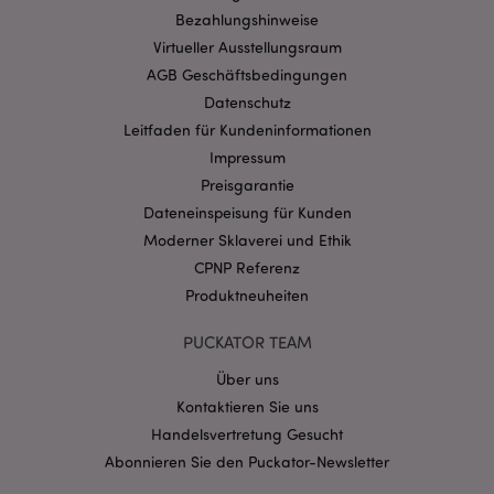
Bezahlungshinweise
mage-cache-storage-section-
1 T
Adobe Inc.
Virtueller Ausstellungsraum
invalidation
www.puckator.de
AGB Geschäftsbedingungen
Datenschutz
Leitfaden für Kundeninformationen
Datenschutzbestimmungen von Google
Impressum
PHPSESSID
1 Ta
PHP.net
Stun
.www.puckator.de
Preisgarantie
Dateneinspeisung für Kunden
Moderner Sklaverei und Ethik
CPNP Referenz
Produktneuheiten
PUCKATOR TEAM
Über uns
Kontaktieren Sie uns
Handelsvertretung Gesucht
Abonnieren Sie den Puckator-Newsletter
mage-messages
1 Ta
Adobe Inc.
Stun
www.puckator.de