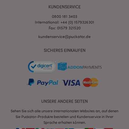
KUNDENSERVICE
0800 181 3403
International: +44 (0) 1579326301
Fax: 01579 321520
kundenservice@puckator.de
mage-cache-sessid
1 T
Adobe Inc.
SICHERES EINKAUFEN
www.puckator.de
X-Magento-Vary
1 Ta
Adobe Inc.
Stun
www.puckator.de
UNSERE ANDERE SEITEN
Sehen Sie sich alle unsere internationalen Websites an, auf denen
Sie Puckator-Produkte bestellen und Kundenservice in Ihrer
Sprache erhalten können.