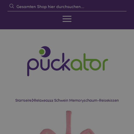
›
Startseite
Relaxeazzz Schwein Memoryschaum-Reisekissen
Skip
Skip
to
to
the
the
end
beginning