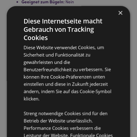
Geeignet zum Bügeln:
Nein
×
Pflegehinweis:
Maschinenwäsche bis 30°C
Diese Internetseite macht
Produkttressourcen:
Gebrauch von Tracking
Möchten Sie mehr über den Einkauf bei Puckator
Cookies
erfahren?
Dann lesen Sie unseren
Leitfaden für
Kundeninformationen.
Diese Website verwendet Cookies, um
Sicherheit und Funktionalität zu
gewährleisten und die
Produktattribute
Benutzerfreundlichkeit zu verbessern. Sie
Mehr
Höhe 29cm Breite 33cm Tiefe 8cm
können Ihre Cookie-Präferenzen unten
Information
5055071751509
einstellen und diese in Zukunft jederzeit
ändern, indem Sie auf das Cookie-Symbol
20
klicken.
0.375000
Keine
Streng notwendige Cookies sind für den
Keine
Betrieb der Website unerlässlich.
Keine
Performance Cookies verbessern die
Relaxeazzz
Leistung der Website. Funktionale Cookies