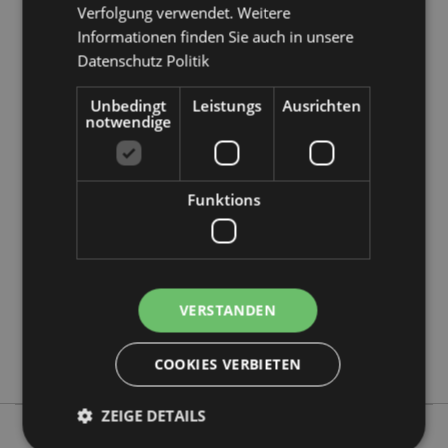
Verfolgung verwendet. Weitere
Informationen finden Sie auch in unsere
Datenschutz Politik
Unbedingt
Leistungs
Ausrichten
notwendige
Produktattribute
Mehr
Höhe 17cm Durchmesser 10cm
Information
5056848201906
Funktions
24
0.259000
Keine
Keine
VERSTANDEN
Keine
Amore
COOKIES VERBIETEN
ZEIGE DETAILS