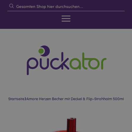
›
Startseite
Amore Herzen Becher mit Deckel & Flip-Strohhalm 500ml
Skip
Skip
to
to
the
the
end
beginning