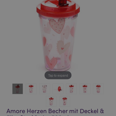
of
of
the
the
images
images
gallery
gallery
Tap to expand
Amore Herzen Becher mit Deckel &