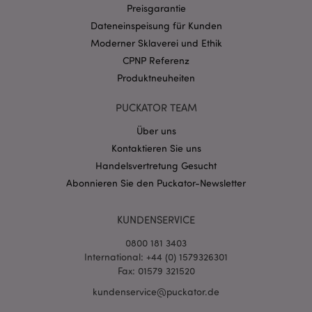
Preisgarantie
Dateneinspeisung für Kunden
Datenschutzbestimmungen von Google
Moderner Sklaverei und Ethik
PHPSESSID
1 Ta
PHP.net
Stun
CPNP Referenz
.www.puckator.de
Produktneuheiten
PUCKATOR TEAM
Über uns
Kontaktieren Sie uns
Handelsvertretung Gesucht
Abonnieren Sie den Puckator-Newsletter
KUNDENSERVICE
0800 181 3403
mage-messages
1 Ta
Adobe Inc.
Stun
www.puckator.de
International: +44 (0) 1579326301
Fax: 01579 321520
kundenservice@puckator.de