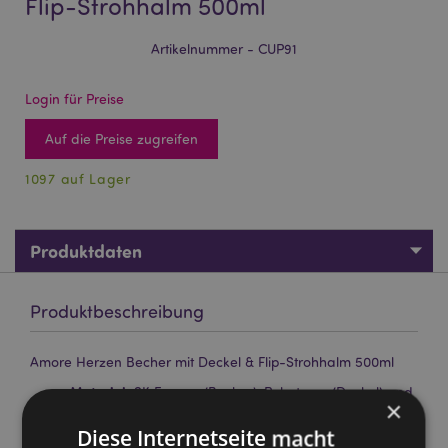
Flip-Strohhalm 500ml
Artikelnummer - CUP91
Login für Preise
Auf die Preise zugreifen
1097 auf Lager
Produktdaten
Produktbeschreibung
Amore Herzen Becher mit Deckel & Flip-Strohhalm 500ml
Material:
SK Ecozen (Becher), Polystyren (Deckel) and
×
Polypropylen (Strohhalm)
Diese Internetseite macht
Lebensmittelecht:
Ja