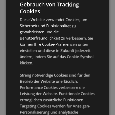
Gebrauch von Tracking
Mikrowellengeeignet:
Nein
Cookies
Spülmaschinenfest:
Nein
Diese Website verwendet Cookies, um
Wiederverwendbar:
Ja
Sicherheit und Funktionalität zu
BPA-frei:
Ja
gewährleisten und die
Volumen:
500ml
Benutzerfreundlichkeit zu verbessern. Sie
können Ihre Cookie-Präferenzen unten
Produktinformation:
Unsere doppelwandigen Becher
halten kalte Getränke länger kühl. Sie sind nicht
einstellen und diese in Zukunft jederzeit
geeignet für heiße Getränke.
ändern, indem Sie auf das Cookie-Symbol
Sicherheitsinformation:
klicken.
Der Strohhalm ist nicht
geeignet für Kinder unter 5 Jahren.
Streng notwendige Cookies sind für den
Saisonaler Feiertag/ festlicher Anlass:
Valentinstag
Betrieb der Website unerlässlich.
Produkttressourcen:
Performance Cookies verbessern die
Leistung der Website. Funktionale Cookies
Möchten Sie mehr über den Einkauf bei Puckator
ermöglichen zusätzliche Funktionen.
erfahren?
Dann lesen Sie unseren
Leitfaden für
Kundeninformationen.
Targeting Cookies werden für Anzeigen-
Personalisierung und analytische