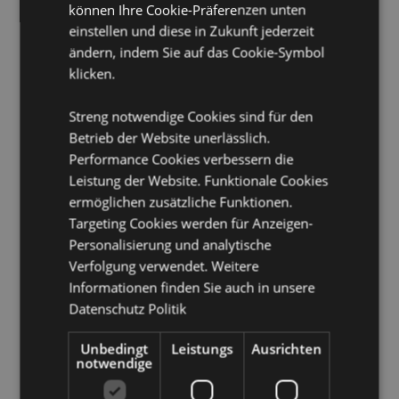
nicht, dieses Produkt zu kaufen. Andernfalls wird es aus
können Ihre Cookie-Präferenzen unten
Ihrer Bestellung entfernt. Für weitere Informationen wenden
einstellen und diese in Zukunft jederzeit
Sie sich bitte an unseren Kundenservice.
ändern, indem Sie auf das Cookie-Symbol
Lizenzierte Gebiete:
Åland-Inseln, Albanien, Andorra,
klicken.
Österreich, Aserbaidschan, Azoren (Portugal), Balearen
(Spanien), Weißrussland, Belgien, Bermuda, Bosnien und
Herzegowina, Bulgarien, Kanarische Inseln (Spanien), Ceuta
Streng notwendige Cookies sind für den
und Melilla, Chile, Korsika (Frankreich), Kroatien, Zypern,
Betrieb der Website unerlässlich.
Tschechische Republik, Dänemark, Estland, Finnland
Performance Cookies verbessern die
(Festland), Frankreich (Festland), Französisch-Guayana,
Leistung der Website. Funktionale Cookies
Georgien, Deutschland, Gibraltar, Griechenland,
Guadeloupe, Guernsey (Kanalinseln), Heiliger Stuhl
ermöglichen zusätzliche Funktionen.
(Vatikanstadt), Ungarn, Island, Irland, Isle of Man
Targeting Cookies werden für Anzeigen-
(Vereinigtes Königreich), Italien (Festland), Jersey
Personalisierung und analytische
(Kanalinseln), Kosovo, Lettland, Liechtenstein, Litauen,
Verfolgung verwendet. Weitere
Luxemburg, Nordmazedonien, Madeira (Portugal), Malta,
Informationen finden Sie auch in unsere
Martinique, Mayotte, Moldawien, Montenegro, Niederlande,
Norwegen, Polen, Portugal (Festland), Réunion, Rumänien,
Datenschutz Politik
Russland, Saint-Martin (französischer Teil), Serbien, Sizilien
(Italien), Slowakei, Slowenien, Spanien (Festland), Schweden,
Unbedingt
Leistungs
Ausrichten
Schweiz, Türkei, Ukraine, Vereinigtes Königreich (Festland),
notwendige
Vereinigtes Königreich (Nordirland, Highlands und Inseln)
Saisonaler Feiertag/ festlicher Anlass:
Halloween