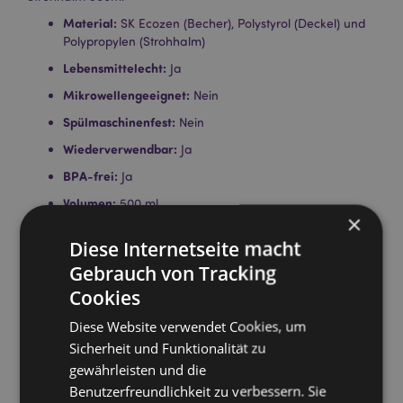
Material:
SK Ecozen (Becher), Polystyrol (Deckel) und
Polypropylen (Strohhalm)
Lebensmittelecht:
Ja
Mikrowellengeeignet:
Nein
Spülmaschinenfest:
Nein
Wiederverwendbar:
Ja
BPA-frei:
Ja
Volumen:
500 ml
×
Produktinformation:
Unsere doppelwandigen Becher
Diese Internetseite macht
halten kalte Flüssigkeiten länger kühl. Sie sind nicht für
heiße Flüssigkeiten geeignet.
Gebrauch von Tracking
Sicherheitsinformation:
Cookies
Der Strohhalm ist nicht für
Kinder unter 5 Jahren geeignet.
Diese Website verwendet Cookies, um
Sicherheit und Funktionalität zu
Lizenz-Informationen:
Dieses Produkt ist für die unten
gewährleisten und die
aufgeführten Länder vollständig lizenziert. Wenn Sie sich
außerhalb dieser Gebiete befinden, versuchen Sie bitte
Benutzerfreundlichkeit zu verbessern. Sie