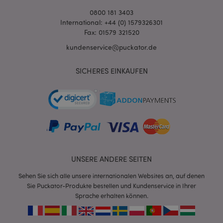
0800 181 3403
International: +44 (0) 1579326301
Fax: 01579 321520
X-Magento-Vary
1 Ta
Adobe Inc.
Stun
www.puckator.de
kundenservice@puckator.de
SICHERES EINKAUFEN
_GRECAPTCHA
6
Google LLC
Mon
www.google.com
UNSERE ANDERE SEITEN
recently_compared_product_previous
1 T
Adobe Inc.
Sehen Sie sich alle unsere internationalen Websites an, auf denen
www.puckator.de
Sie Puckator-Produkte bestellen und Kundenservice in Ihrer
Sprache erhalten können.
section_data_ids
1 T
Adobe Inc.
www.puckator.de