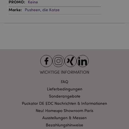
Keine
Website nicht richtig genutzt werden.
Pusheen, die Katze
Provider
/
Name
Abl
Domain
CookieScriptConsent
1 Mo
CookieScript
.puckator.de
mage-cache-storage-section-
1 T
Adobe Inc.
WICHTIGE INFORMATION
invalidation
www.puckator.de
FAQ
Lieferbedingungen
Datenschutzbestimmungen von Google
Sonderangebote
PHPSESSID
1 Ta
Puckator DE EDC Nachrichten & Informationen
PHP.net
Stun
.www.puckator.de
Neu! Homexpo Showroom Paris
Ausstellungen & Messen
Bezahlungshinweise