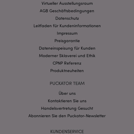
Virtueller Ausstellungsraum
AGB Geschäftsbedingungen
Datenschutz
Leitfaden für Kundeninformationen
Impressum
Preisgarantie
Dateneinspeisung für Kunden
Moderner Sklaverei und Ethik
mage-messages
1 Ta
Adobe Inc.
Stun
www.puckator.de
CPNP Referenz
Produktneuheiten
PUCKATOR TEAM
Über uns
Kontaktieren Sie uns
Handelsvertretung Gesucht
mage-cache-sessid
1 T
Adobe Inc.
Abonnieren Sie den Puckator-Newsletter
www.puckator.de
KUNDENSERVICE