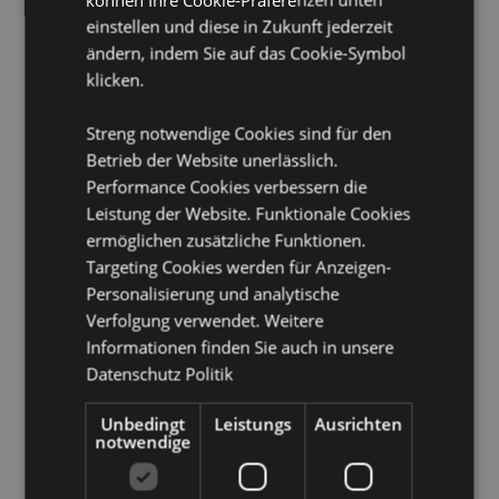
Herzegowina, Bulgarien, Kanada, Kanarische Inseln
einstellen und diese in Zukunft jederzeit
(Spanien), Ceuta und Melilla, Korsika (Frankreich),
ändern, indem Sie auf das Cookie-Symbol
Kroatien, Zypern, Tschechische Republik, Dänemark,
klicken.
Estland, Finnland (Festland), Frankreich (Festland),
Französisch-Guayana, Deutschland, Gibraltar,
Griechenland, Guadeloupe, Guernsey (Kanalinseln),
Streng notwendige Cookies sind für den
Heiliger Stuhl (Vatikanstadt), Hongkong, Ungarn,
Betrieb der Website unerlässlich.
Island, Irland, Isle of Man (Vereinigtes Königreich),
Performance Cookies verbessern die
Italien (Festland), Jersey (Kanalinseln), Jordanien,
Leistung der Website. Funktionale Cookies
Kosovo, Kuwait, Lettland, Liechtenstein, Litauen,
ermöglichen zusätzliche Funktionen.
Luxemburg, Nordmazedonien, Madeira (Portugal),
Malta, Martinique, Mayotte, Moldawien, Monaco,
Targeting Cookies werden für Anzeigen-
Montenegro, Niederlande, Norwegen, Palästina,
Personalisierung und analytische
Polen, Portugal (Festland), Katar, Réunion, Rumänien,
Verfolgung verwendet. Weitere
Saint-Martin (französischer Teil), San Marino, Serbien,
Informationen finden Sie auch in unsere
Sizilien (Italien), Singapur, Slowakei, Slowenien,
Datenschutz Politik
Spanien (Festland), Schweden, Schweiz, Ukraine,
Vereinigte Arabische Emirate, Vereinigtes Königreich
(Festland), Vereinigtes Königreich (Nordirland,
Unbedingt
Leistungs
Ausrichten
notwendige
Highlands und Inseln)
Produkttressourcen: