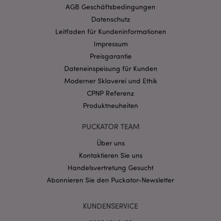
AGB Geschäftsbedingungen
Datenschutz
Leitfaden für Kundeninformationen
Impressum
Preisgarantie
Dateneinspeisung für Kunden
Moderner Sklaverei und Ethik
mage-messages
1 Ta
Adobe Inc.
CPNP Referenz
Stun
www.puckator.de
Produktneuheiten
PUCKATOR TEAM
Über uns
Kontaktieren Sie uns
Handelsvertretung Gesucht
mage-cache-sessid
1 T
Adobe Inc.
Abonnieren Sie den Puckator-Newsletter
www.puckator.de
KUNDENSERVICE