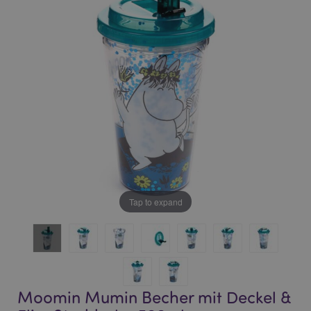
of
of
the
the
images
images
gallery
gallery
Tap to expand
Moomin Mumin Becher mit Deckel &