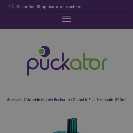
›
Startseite
Moomin Mumin Becher mit Deckel & Flip-Strohhalm 500ml
Skip
Skip
to
to
the
the
end
beginning