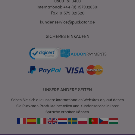
0800 181 3403
International: +44 (0) 1579326301
Fax: 01579 321520
X-Magento-Vary
1 Ta
Adobe Inc.
Stun
www.puckator.de
kundenservice@puckator.de
SICHERES EINKAUFEN
_GRECAPTCHA
6
Google LLC
Mon
www.google.com
UNSERE ANDERE SEITEN
Sehen Sie sich alle unsere internationalen Websites an, auf denen
recently_compared_product_previous
1 T
Adobe Inc.
Sie Puckator-Produkte bestellen und Kundenservice in Ihrer
www.puckator.de
Sprache erhalten können.
section_data_ids
1 T
Adobe Inc.
www.puckator.de