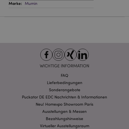
Website nicht richtig genutzt werden.
Mumin
Provider
/
Name
Abl
Domain
CookieScriptConsent
1 Mo
CookieScript
.puckator.de
WICHTIGE INFORMATION
mage-cache-storage-section-
1 T
Adobe Inc.
invalidation
www.puckator.de
FAQ
Lieferbedingungen
Sonderangebote
Datenschutzbestimmungen von Google
Puckator DE EDC Nachrichten & Informationen
PHPSESSID
1 Ta
PHP.net
Stun
Neu! Homexpo Showroom Paris
.www.puckator.de
Ausstellungen & Messen
Bezahlungshinweise
Virtueller Ausstellungsraum