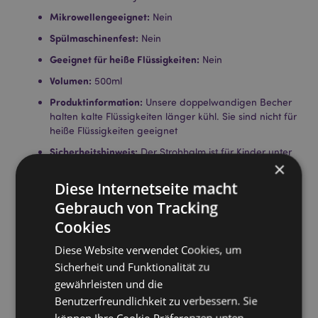
Mikrowellengeeignet:
Nein
Spülmaschinenfest:
Nein
Geeignet für heiße Flüssigkeiten:
Nein
Volumen:
500ml
Produktinformation:
Unsere doppelwandigen Becher
halten kalte Flüssigkeiten länger kühl. Sie sind nicht für
heiße Flüssigkeiten geeignet
Sicherheitshinweis:
Der Strohhalm ist für Kinder unter
×
5 Jahren nicht geeignet.
Diese Internetseite macht
Lizenz-Informationen:
Dieses Produkt ist für die unten
aufgeführten Länder vollständig lizenziert. Wenn Sie
Gebrauch von Tracking
sich außerhalb dieser Gebiete befinden, versuchen
Cookies
Sie bitte nicht, dieses Produkt zu kaufen. Andernfalls
wird es aus Ihrer Bestellung entfernt. Für weitere
Diese Website verwendet Cookies, um
Informationen wenden Sie sich bitte an unseren
Sicherheit und Funktionalität zu
Kundenservice.
gewährleisten und die
Lizenzierte Gebiete:
Åland-Inseln, Albanien,
Benutzerfreundlichkeit zu verbessern. Sie
Österreich, Azoren (Portugal), Bahrain, Balearen
(Spanien), Belgien, Bermuda, Bosnien und
können Ihre Cookie-Präferenzen unten