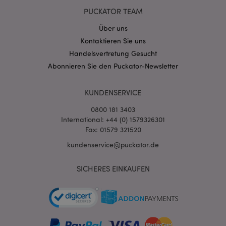
PUCKATOR TEAM
Über uns
mage-messages
1 Ta
Adobe Inc.
Stun
www.puckator.de
Kontaktieren Sie uns
Handelsvertretung Gesucht
Abonnieren Sie den Puckator-Newsletter
KUNDENSERVICE
0800 181 3403
International: +44 (0) 1579326301
mage-cache-sessid
1 T
Adobe Inc.
Fax: 01579 321520
www.puckator.de
kundenservice@puckator.de
SICHERES EINKAUFEN
X-Magento-Vary
1 Ta
Adobe Inc.
Stun
www.puckator.de