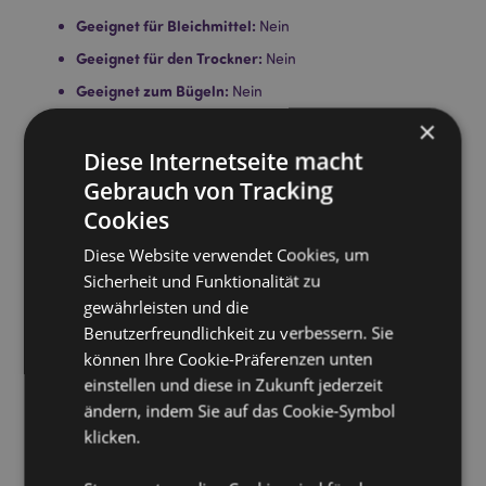
Geeignet für Bleichmittel:
Nein
Geeignet für den Trockner:
Nein
Geeignet zum Bügeln:
Nein
Pflegehinweis:
Maschinenwäsche bis 30°C
×
Lizenz-Informationen:
Diese Internetseite macht
Dieses Produkt ist für die unten
aufgeführten Länder vollständig lizenziert. Wenn Sie
Gebrauch von Tracking
sich außerhalb dieser Gebiete befinden, versuchen
Cookies
Sie bitte nicht, dieses Produkt zu kaufen. Andernfalls
wird es aus Ihrer Bestellung entfernt. Für weitere
Diese Website verwendet Cookies, um
Informationen wenden Sie sich bitte an unseren
Sicherheit und Funktionalität zu
Kundenservice.
gewährleisten und die
Lizenzierte Gebiete:
Åland-Inseln, Albanien, Andorra,
Österreich, Aserbaidschan, Azoren (Portugal),
Benutzerfreundlichkeit zu verbessern. Sie
Balearen (Spanien), Weißrussland, Belgien, Bermuda,
können Ihre Cookie-Präferenzen unten
Bosnien und Herzegowina, Bulgarien, Kanarische
einstellen und diese in Zukunft jederzeit
Inseln (Spanien), Ceuta und Melilla, Chile, Korsika
ändern, indem Sie auf das Cookie-Symbol
(Frankreich), Kroatien, Zypern, Tschechische Republik,
klicken.
Dänemark, Estland, Finnland (Festland), Frankreich
(Festland), Französisch-Guayana, Georgien,
Deutschland, Gibraltar, Griechenland, Guadeloupe,