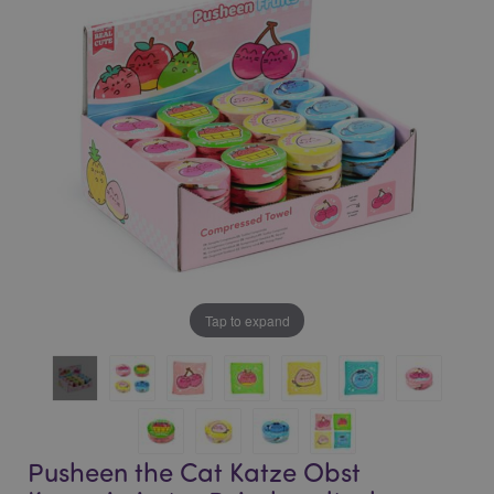
of
of
the
the
images
images
gallery
gallery
Tap to expand
Pusheen the Cat Katze Obst