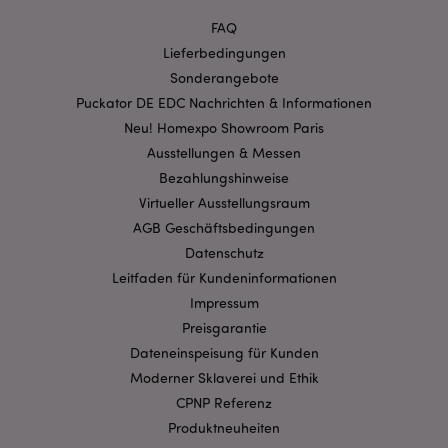
FAQ
Lieferbedingungen
Sonderangebote
Puckator DE EDC Nachrichten & Informationen
mage-cache-storage-section-
1 T
Adobe Inc.
Neu! Homexpo Showroom Paris
invalidation
www.puckator.de
Ausstellungen & Messen
Bezahlungshinweise
Virtueller Ausstellungsraum
Datenschutzbestimmungen von Google
AGB Geschäftsbedingungen
PHPSESSID
1 Ta
PHP.net
Stun
.www.puckator.de
Datenschutz
Leitfaden für Kundeninformationen
Impressum
Preisgarantie
Dateneinspeisung für Kunden
Moderner Sklaverei und Ethik
CPNP Referenz
Produktneuheiten