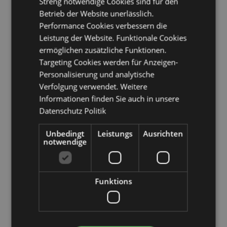
Streng notwendige Cookies sind für den
Guernsey (Kanalinseln), Heiliger Stuhl (Vatikanstadt),
Betrieb der Website unerlässlich.
Ungarn, Island, Irland, Isle of Man (Vereinigtes
Performance Cookies verbessern die
Königreich), Italien (Festland), Jersey (Kanalinseln),
Leistung der Website. Funktionale Cookies
Kosovo, Lettland, Liechtenstein, Litauen, Luxemburg,
Nordmazedonien, Madeira (Portugal), Malta,
ermöglichen zusätzliche Funktionen.
Martinique, Mayotte, Moldawien, Montenegro,
Targeting Cookies werden für Anzeigen-
Niederlande, Norwegen, Polen, Portugal (Festland),
Personalisierung und analytische
Réunion, Rumänien, Russland, Saint-Martin
Verfolgung verwendet. Weitere
(französischer Teil), Serbien, Sizilien (Italien), Slowakei,
Informationen finden Sie auch in unsere
Slowenien, Spanien (Festland), Schweden, Schweiz,
Türkei, Ukraine, Vereinigtes Königreich (Festland),
Datenschutz Politik
Vereinigtes Königreich (Nordirland, Highlands und
Inseln)
Unbedingt
Leistungs
Ausrichten
notwendige
Produkttressourcen:
Möchten Sie mehr über den Einkauf bei Puckator
erfahren?
Dann lesen Sie unseren
Leitfaden für
Funktions
Kundeninformationen.
Produktattribute