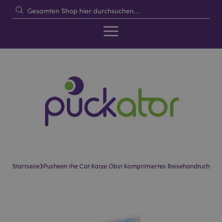
›
Startseite
Pusheen the Cat Katze Obst Komprimiertes Reisehandtuch
Skip
Skip
to
to
the
the
end
beginning