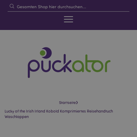
›
Startseite
Lucky of the Irish Irland Kobold Komprimiertes Reisehandtuch
Waschlappen
Skip
Skip
to
to