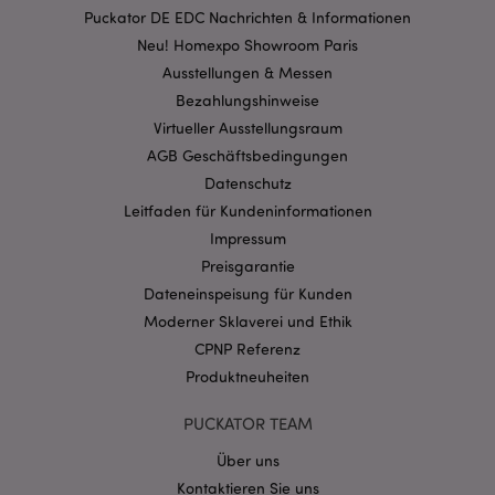
Streng-notwendige-Cookies ermöglichen
Puckator DE EDC Nachrichten & Informationen
Kernfunktionen der Website wie die
Benutzeranmeldung und die Kontoverwaltung.
Neu! Homexpo Showroom Paris
Ohne unbedingt notwendige cookies kann die
Ausstellungen & Messen
Website nicht richtig genutzt werden.
Bezahlungshinweise
Provider
/
Name
Abl
Domain
Virtueller Ausstellungsraum
AGB Geschäftsbedingungen
CookieScriptConsent
1 Mo
CookieScript
.puckator.de
Datenschutz
Leitfaden für Kundeninformationen
Impressum
Preisgarantie
Dateneinspeisung für Kunden
Moderner Sklaverei und Ethik
mage-cache-storage-section-
1 T
Adobe Inc.
invalidation
www.puckator.de
CPNP Referenz
Produktneuheiten
PUCKATOR TEAM
Datenschutzbestimmungen von Google
PHPSESSID
1 Ta
PHP.net
Über uns
Stun
.www.puckator.de
Kontaktieren Sie uns