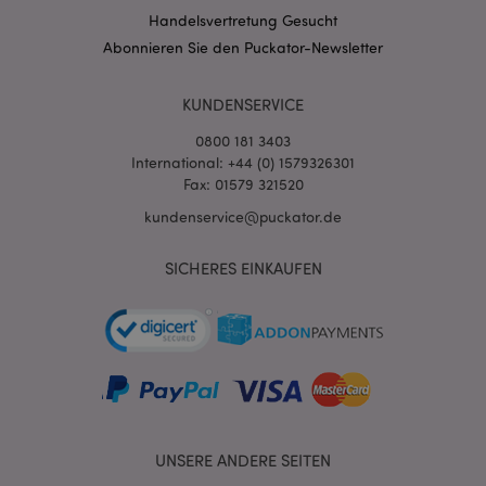
Handelsvertretung Gesucht
Abonnieren Sie den Puckator-Newsletter
KUNDENSERVICE
0800 181 3403
International: +44 (0) 1579326301
Fax: 01579 321520
kundenservice@puckator.de
mage-messages
1 Ta
Adobe Inc.
SICHERES EINKAUFEN
Stun
www.puckator.de
UNSERE ANDERE SEITEN
mage-cache-sessid
1 T
Adobe Inc.
www.puckator.de