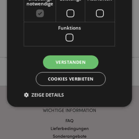
5055071505010
notwendige
240
0.041000
Keine
Funktions
Keine
Keine
VERSTANDEN
COOKIES VERBIETEN
ZEIGE DETAILS
WICHTIGE INFORMATION
Unbedingt notwendige
Leistungs
FAQ
Lieferbedingungen
Ausrichten
Funktions
Sonderangebote