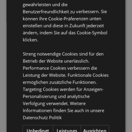
gewährleisten und die
Material:
60% Polyester und 40% Baumwolle
Benutzerfreundlichkeit zu verbessern. Sie
Produktinformation:
Wasch- und Pflegehinweise auf
können Ihre Cookie-Präferenzen unten
dem Etikett.
einstellen und diese in Zukunft jederzeit
Geeignet für Bleichmittel:
Nein
ändern, indem Sie auf das Cookie-Symbol
klicken.
Geeignet für den Trockner:
Nein
Geeignet zum Bügeln:
Nein
Streng notwendige Cookies sind für den
Pflegehinweis:
Maschinenwäsche bis 30°C
Betrieb der Website unerlässlich.
Performance Cookies verbessern die
Produkttressourcen:
Leistung der Website. Funktionale Cookies
Möchten Sie mehr über den Einkauf bei Puckator
ermöglichen zusätzliche Funktionen.
erfahren?
Dann lesen Sie unseren
Leitfaden für
Targeting Cookies werden für Anzeigen-
Kundeninformationen.
Personalisierung und analytische
Verfolgung verwendet. Weitere
Produktattribute
Informationen finden Sie auch in unsere
Datenschutz Politik
Mehr
Höhe 27cm Breite 29cm Tiefe 0.1cm
Information
komprimiert 1.5x6x6cm
Unbedingt
Leistungs
Ausrichten