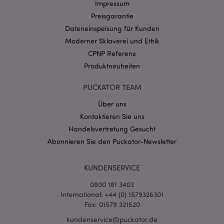
Impressum
Preisgarantie
Datenschutzbestimmungen von Google
Dateneinspeisung für Kunden
PHPSESSID
Moderner Sklaverei und Ethik
1 Ta
PHP.net
Stun
.www.puckator.de
CPNP Referenz
Produktneuheiten
PUCKATOR TEAM
Über uns
Kontaktieren Sie uns
Handelsvertretung Gesucht
Abonnieren Sie den Puckator-Newsletter
KUNDENSERVICE
mage-messages
1 Ta
Adobe Inc.
0800 181 3403
Stun
www.puckator.de
International: +44 (0) 1579326301
Fax: 01579 321520
kundenservice@puckator.de