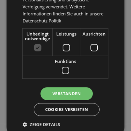
Verfolgung verwendet. Weitere
Informationen finden Sie auch in unsere
Datenschutz Politik
Unbedingt
Leistungs
Ausrichten
notwendige
Produktattribute
Mehr
Höhe 16cm Breite 21cm Tiefe 14cm
Information
Funktions
5055071515262
100
0.059000
Keine
VERSTANDEN
Keine
Keine
COOKIES VERBIETEN
Original Stormtrooper
ZEIGE DETAILS