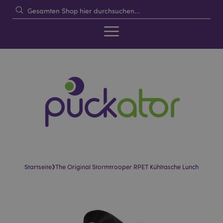
›
Startseite
The Original Stormtrooper RPET Kühltasche Lunch
Skip
Skip
to
to
the
the
end
beginning