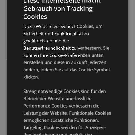
Diese Internetseite macht
Reißverschluss und 2 Griffen. Hält Lebensmittel länger
Gebrauch von Tracking
warm oder kühl und bewahrt ihre Frische.
Cookies
Wiederverwendbar:
Ja
Diese Website verwendet Cookies, um
Öko-Nachweis:
Hergestellt aus recycelten
Sicherheit und Funktionalität zu
Plastikflaschen.
gewährleisten und die
Pflegehinweis:
Nur mit einem feuchten Tuch
Benutzerfreundlichkeit zu verbessern. Sie
abwischen
können Ihre Cookie-Präferenzen unten
Lizenz-Informationen:
Dieses Produkt ist voll lizenziert
einstellen und diese in Zukunft jederzeit
und kann weltweit verkauft werden, außer in den
ändern, indem Sie auf das Cookie-Symbol
USA. Wenn Sie für eine Lieferung in die USA bestellen,
klicken.
versuchen Sie bitte nicht, dieses Produkt zu kaufen, da
das Produkt sonst aus Ihrer Bestellung entfernt wird.
Wenn Sie weitere Informationen benötigen, wenden
Streng notwendige Cookies sind für den
Sie sich bitte an unser Kundenservice Team.
Betrieb der Website unerlässlich.
Performance Cookies verbessern die
Produkttressourcen:
Leistung der Website. Funktionale Cookies
Möchten Sie mehr über den Einkauf bei Puckator
ermöglichen zusätzliche Funktionen.
erfahren?
Dann lesen Sie unseren
Leitfaden für
Targeting Cookies werden für Anzeigen-
Kundeninformationen.
Personalisierung und analytische