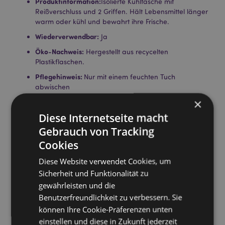
Produktinformation:
Isolierte Kühltasche mit
Reißverschluss und 2 Griffen. Hält Lebensmittel länger
warm oder kühl und bewahrt ihre Frische.
Wiederverwendbar:
Ja
Öko-Nachweis:
Hergestellt aus recycelten
Plastikflaschen.
Pflegehinweis:
Nur mit einem feuchten Tuch
abwischen
×
Lizenz-Informationen:
Dieses Produkt ist für die unten
aufgeführten Länder vollständig lizenziert. Wenn Sie
Diese Internetseite macht
sich außerhalb dieser Gebiete befinden, versuchen
Gebrauch von Tracking
Sie bitte nicht, dieses Produkt zu kaufen. Andernfalls
wird es aus Ihrer Bestellung entfernt. Für weitere
Cookies
Informationen wenden Sie sich bitte an unseren
Diese Website verwendet Cookies, um
Kundenservice.
Lizenzierte Gebiete:
Åland-Inseln, Albanien,
Sicherheit und Funktionalität zu
Armenien, Österreich, Aserbaidschan, Azoren
gewährleisten und die
(Portugal), Balearen (Spanien), Belgien, Bermuda,
Benutzerfreundlichkeit zu verbessern. Sie
Bosnien und Herzegowina, Bulgarien, Kanarische
können Ihre Cookie-Präferenzen unten
Inseln (Spanien), Ceuta und Melilla, Korsika
einstellen und diese in Zukunft jederzeit
(Frankreich), Kroatien, Zypern, Tschechische Republik,