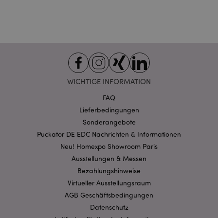
Provider
/
Name
Abl
Domain
CookieScriptConsent
1 Mo
CookieScript
.puckator.de
WICHTIGE INFORMATION
FAQ
mage-cache-storage-section-
1 T
Adobe Inc.
invalidation
www.puckator.de
Lieferbedingungen
Sonderangebote
Puckator DE EDC Nachrichten & Informationen
Datenschutzbestimmungen von Google
Neu! Homexpo Showroom Paris
PHPSESSID
1 Ta
PHP.net
Ausstellungen & Messen
Stun
.www.puckator.de
Bezahlungshinweise
Virtueller Ausstellungsraum
AGB Geschäftsbedingungen
Datenschutz