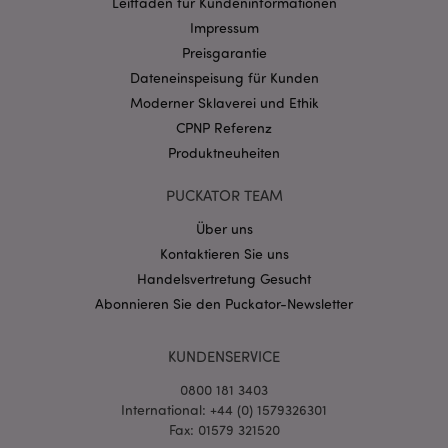
Leitfaden für Kundeninformationen
Impressum
Preisgarantie
Dateneinspeisung für Kunden
Moderner Sklaverei und Ethik
CPNP Referenz
mage-messages
1 Ta
Adobe Inc.
Produktneuheiten
Stun
www.puckator.de
PUCKATOR TEAM
Über uns
Kontaktieren Sie uns
Handelsvertretung Gesucht
Abonnieren Sie den Puckator-Newsletter
mage-cache-sessid
1 T
Adobe Inc.
www.puckator.de
KUNDENSERVICE
0800 181 3403
International: +44 (0) 1579326301
Fax: 01579 321520