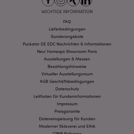
Unbedingt notwendige
Leistungs
Ausrichten
Funktions
WICHTIGE INFORMATION
Streng-notwendige-Cookies ermöglichen
FAQ
Kernfunktionen der Website wie die
Lieferbedingungen
Benutzeranmeldung und die Kontoverwaltung.
Ohne unbedingt notwendige cookies kann die
Sonderangebote
Website nicht richtig genutzt werden.
Puckator DE EDC Nachrichten & Informationen
Provider
/
Name
Abl
Neu! Homexpo Showroom Paris
Domain
Ausstellungen & Messen
CookieScriptConsent
1 Mo
CookieScript
Bezahlungshinweise
.puckator.de
Virtueller Ausstellungsraum
AGB Geschäftsbedingungen
Datenschutz
Leitfaden für Kundeninformationen
Impressum
mage-cache-storage-section-
1 T
Adobe Inc.
Preisgarantie
invalidation
www.puckator.de
Dateneinspeisung für Kunden
Moderner Sklaverei und Ethik
CPNP Referenz