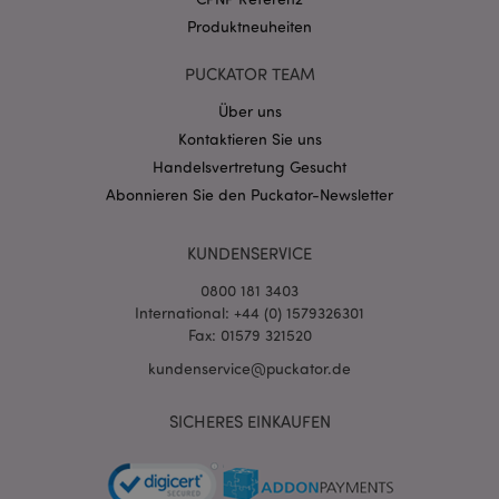
Datenschutzbestimmungen von Google
Produktneuheiten
PHPSESSID
1 Ta
PHP.net
Stun
.www.puckator.de
PUCKATOR TEAM
Über uns
Kontaktieren Sie uns
Handelsvertretung Gesucht
Abonnieren Sie den Puckator-Newsletter
KUNDENSERVICE
0800 181 3403
International: +44 (0) 1579326301
Fax: 01579 321520
mage-messages
1 Ta
Adobe Inc.
Stun
www.puckator.de
kundenservice@puckator.de
SICHERES EINKAUFEN