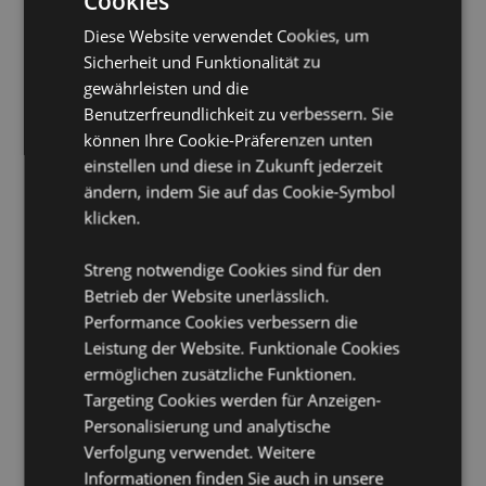
Cookies
Reißverschluss und 2 Griffen. Hält Lebensmittel länger
warm oder kühl und bewahrt ihre Frische.
Diese Website verwendet Cookies, um
Wiederverwendbar:
Sicherheit und Funktionalität zu
Ja
gewährleisten und die
Öko-Nachweis:
Hergestellt aus recycelten
Benutzerfreundlichkeit zu verbessern. Sie
Plastikflaschen.
können Ihre Cookie-Präferenzen unten
Pflegehinweis:
Nur mit einem feuchten Tuch
einstellen und diese in Zukunft jederzeit
abwischen
ändern, indem Sie auf das Cookie-Symbol
Lizenz-Informationen:
Dieses Produkt ist vollständig
klicken.
lizenziert und kann weltweit verkauft werden.
Streng notwendige Cookies sind für den
Produkttressourcen:
Betrieb der Website unerlässlich.
Möchten Sie mehr über den Einkauf bei Puckator
Performance Cookies verbessern die
erfahren?
Dann lesen Sie unseren
Leitfaden für
Leistung der Website. Funktionale Cookies
Kundeninformationen.
ermöglichen zusätzliche Funktionen.
Targeting Cookies werden für Anzeigen-
Personalisierung und analytische
Verfolgung verwendet. Weitere
Informationen finden Sie auch in unsere