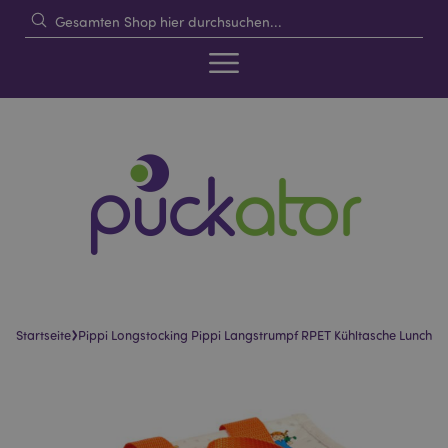
›
Startseite
Pippi Longstocking Pippi Langstrumpf RPET Kühltasche Lunch
Skip
Skip
to
to
the
the
end
beginning