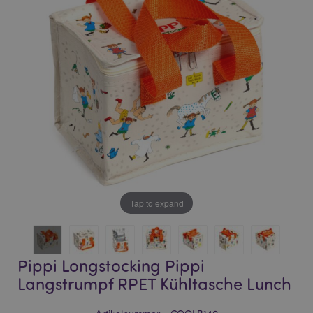
of
of
the
the
images
images
gallery
gallery
Tap to expand
Pippi Longstocking Pippi
Langstrumpf RPET Kühltasche Lunch