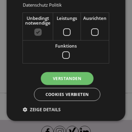
Datenschutz Politik
Produktattribute
Unbedingt
Leistungs
Ausrichten
notwendige
Mehr
Höhe 15.5cm Breite 21cm Tiefe 13cm
Information
5055071510816
100
Funktions
0.064000
Keine
Keine
Keine
VERSTANDEN
Pippi Longstocking
COOKIES VERBIETEN
ZEIGE DETAILS