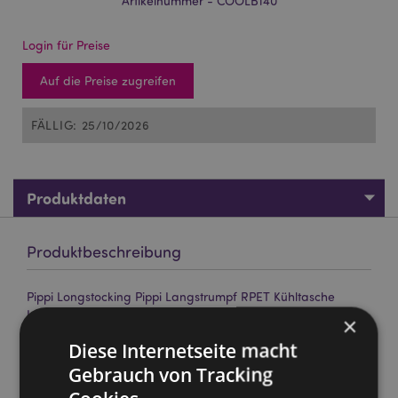
Artikelnummer - COOLB140
Login für Preise
Auf die Preise zugreifen
FÄLLIG: 25/10/2026
Produktdaten
Produktbeschreibung
Pippi Longstocking Pippi Langstrumpf RPET Kühltasche
Lunch
×
Material:
Recycelte Plastikflaschen RPET, Folie, EPE-
Diese Internetseite macht
Schaum und Polypropylen-Gurtbandgriffe
Gebrauch von Tracking
Produktinformation:
Isolierte Kühltasche mit