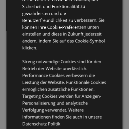
Reißverschluss und 2 Griffen. Hält Lebensmittel länger
Sicherheit und Funktionalität zu
warm oder kühl und bewahrt ihre Frische.
gewährleisten und die
Wiederverwendbar:
Ja
Benutzerfreundlichkeit zu verbessern. Sie
können Ihre Cookie-Präferenzen unten
Öko-Nachweis:
Hergestellt aus recycelten
Plastikflaschen.
einstellen und diese in Zukunft jederzeit
ändern, indem Sie auf das Cookie-Symbol
Pflegehinweis:
Nur mit einem feuchten Tuch
abwischen
klicken.
Produkttressourcen:
Streng notwendige Cookies sind für den
Betrieb der Website unerlässlich.
Möchten Sie mehr über den Einkauf bei Puckator
erfahren?
Dann lesen Sie unseren
Leitfaden für
Performance Cookies verbessern die
Kundeninformationen.
Leistung der Website. Funktionale Cookies
ermöglichen zusätzliche Funktionen.
Targeting Cookies werden für Anzeigen-
Personalisierung und analytische
Verfolgung verwendet. Weitere
Informationen finden Sie auch in unsere
Datenschutz Politik