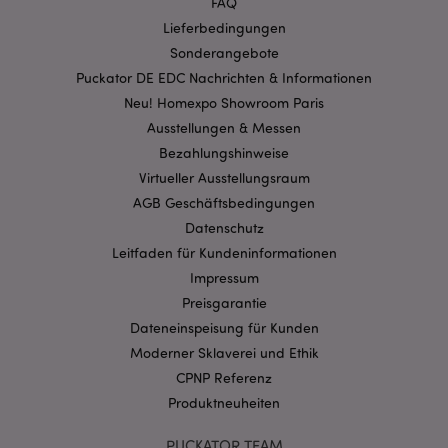
FAQ
Lieferbedingungen
Streng-notwendige-Cookies ermöglichen
Kernfunktionen der Website wie die
Sonderangebote
Benutzeranmeldung und die Kontoverwaltung.
Puckator DE EDC Nachrichten & Informationen
Ohne unbedingt notwendige cookies kann die
Website nicht richtig genutzt werden.
Neu! Homexpo Showroom Paris
Ausstellungen & Messen
Provider
/
Name
Abl
Domain
Bezahlungshinweise
CookieScriptConsent
1 Mo
CookieScript
Virtueller Ausstellungsraum
.puckator.de
AGB Geschäftsbedingungen
Datenschutz
Leitfaden für Kundeninformationen
Impressum
Preisgarantie
Dateneinspeisung für Kunden
mage-cache-storage-section-
1 T
Adobe Inc.
invalidation
www.puckator.de
Moderner Sklaverei und Ethik
CPNP Referenz
Produktneuheiten
Datenschutzbestimmungen von Google
PHPSESSID
1 Ta
PHP.net
PUCKATOR TEAM