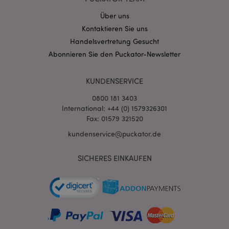
Stun
.www.puckator.de
Über uns
Kontaktieren Sie uns
Handelsvertretung Gesucht
Abonnieren Sie den Puckator-Newsletter
KUNDENSERVICE
0800 181 3403
International: +44 (0) 1579326301
Fax: 01579 321520
kundenservice@puckator.de
mage-messages
1 Ta
Adobe Inc.
Stun
www.puckator.de
SICHERES EINKAUFEN