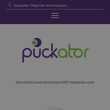
›
Startseite
Coastal Strand Küste RPET Kühltasche Lunch
Skip
Skip
to
to
the
the
end
beginning