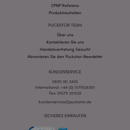
CPNP Referenz
Produktneuheiten
PUCKATOR TEAM
mage-messages
1 Ta
Adobe Inc.
Stun
www.puckator.de
Über uns
Kontaktieren Sie uns
Handelsvertretung Gesucht
Abonnieren Sie den Puckator-Newsletter
KUNDENSERVICE
mage-cache-sessid
1 T
Adobe Inc.
0800 181 3403
www.puckator.de
International: +44 (0) 1579326301
Fax: 01579 321520
kundenservice@puckator.de
SICHERES EINKAUFEN
X-Magento-Vary
1 Ta
Adobe Inc.
Stun
www.puckator.de