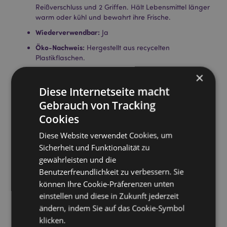
Reißverschluss und 2 Griffen. Hält Lebensmittel länger
warm oder kühl und bewahrt ihre Frische.
Wiederverwendbar:
Ja
Öko-Nachweis:
Hergestellt aus recycelten
Plastikflaschen.
Pflegehinweis:
Nur mit einem feuchten Tuch
×
abwischen
Diese Internetseite macht
Lizenz-Informationen:
Dieses Produkt ist für die unten
Gebrauch von Tracking
aufgeführten Länder vollständig lizenziert. Wenn Sie
Cookies
sich außerhalb dieser Gebiete befinden, versuchen
Sie bitte nicht, dieses Produkt zu kaufen. Andernfalls
Diese Website verwendet Cookies, um
wird es aus Ihrer Bestellung entfernt. Für weitere
Sicherheit und Funktionalität zu
Informationen wenden Sie sich bitte an unseren
gewährleisten und die
Kundenservice.
Lizenzierte Gebiete:
Åland-Inseln, Österreich, Azoren
Benutzerfreundlichkeit zu verbessern. Sie
(Portugal), Balearen (Spanien), Belgien, Bermuda,
können Ihre Cookie-Präferenzen unten
Bulgarien, Kanarische Inseln (Spanien), Ceuta und
einstellen und diese in Zukunft jederzeit
Melilla, Korsika (Frankreich), Kroatien, Zypern,
ändern, indem Sie auf das Cookie-Symbol
Tschechische Republik, Dänemark, Estland, Finnland
klicken.
(Festland), Frankreich (Festland), Französisch-