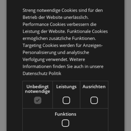
Guayana, Deutschland, Gibraltar, Griechenland,
Guadeloupe, Guernsey (Kanalinseln), Heiliger Stuhl
Streng notwendige Cookies sind für den
(Vatikanstadt), Ungarn, Island, Irland, Isle of Man
Betrieb der Website unerlässlich.
(Vereinigtes Königreich), Italien (Festland), Jersey
Performance Cookies verbessern die
(Kanalinseln), Lettland, Liechtenstein, Litauen,
Leistung der Website. Funktionale Cookies
Luxemburg, Madeira (Portugal), Malta, Martinique,
Mayotte, Niederlande, Norwegen, Polen, Portugal
ermöglichen zusätzliche Funktionen.
(Festland), Réunion, Rumänien, Saint-Martin
Targeting Cookies werden für Anzeigen-
(französischer Teil), Sizilien (Italien), Slowakei,
Personalisierung und analytische
Slowenien, Spanien (Festland), Schweden, Schweiz,
Verfolgung verwendet. Weitere
Vereinigtes Königreich (Festland), Vereinigtes
Informationen finden Sie auch in unsere
Königreich (Nordirland, Highlands und Inseln)
Datenschutz Politik
Produkttressourcen:
Unbedingt
Leistungs
Ausrichten
Möchten Sie mehr über den Einkauf bei Puckator
notwendige
erfahren?
Dann lesen Sie unseren
Leitfaden für
Kundeninformationen.
Funktions