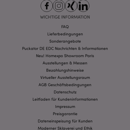
.puckator.de
WICHTIGE INFORMATION
FAQ
Lieferbedingungen
Sonderangebote
mage-cache-storage-section-
1 T
Adobe Inc.
invalidation
www.puckator.de
Puckator DE EDC Nachrichten & Informationen
Neu! Homexpo Showroom Paris
Ausstellungen & Messen
Datenschutzbestimmungen von Google
Bezahlungshinweise
PHPSESSID
1 Ta
PHP.net
Virtueller Ausstellungsraum
Stun
.www.puckator.de
AGB Geschäftsbedingungen
Datenschutz
Leitfaden für Kundeninformationen
Impressum
Preisgarantie
Dateneinspeisung für Kunden
Moderner Sklaverei und Ethik