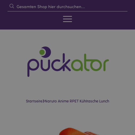
›
Startseite
Naruto Anime RPET Kühltasche Lunch
Skip
Skip
to
to
the
the
end
beginning