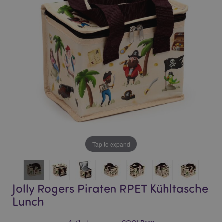
of
of
the
the
images
images
gallery
gallery
Tap to expand
Jolly Rogers Piraten RPET Kühltasche
Lunch