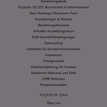
Sonderangebote
Streng-notwendige-Cookies ermöglichen
Kernfunktionen der Website wie die
Puckator DE EDC Nachrichten & Informationen
Benutzeranmeldung und die Kontoverwaltung.
Neu! Homexpo Showroom Paris
Ohne unbedingt notwendige cookies kann die
Website nicht richtig genutzt werden.
Ausstellungen & Messen
Provider
/
Bezahlungshinweise
Name
Abl
Domain
Virtueller Ausstellungsraum
CookieScriptConsent
1 Mo
CookieScript
AGB Geschäftsbedingungen
.puckator.de
Datenschutz
Leitfaden für Kundeninformationen
Impressum
Preisgarantie
Dateneinspeisung für Kunden
mage-cache-storage-section-
1 T
Moderner Sklaverei und Ethik
Adobe Inc.
invalidation
www.puckator.de
CPNP Referenz
Produktneuheiten
Datenschutzbestimmungen von Google
PUCKATOR TEAM
PHPSESSID
1 Ta
PHP.net
Über uns
Stun
.www.puckator.de