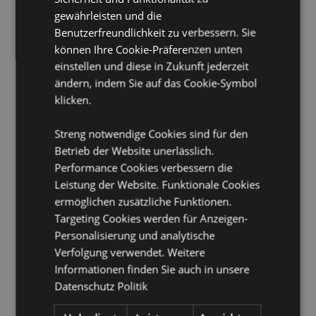
Wiederverwendbar:
Ja
gewährleisten und die
Benutzerfreundlichkeit zu verbessern. Sie
Öko-Nachweis:
Hergestellt aus recycelten
Plastikflaschen.
können Ihre Cookie-Präferenzen unten
einstellen und diese in Zukunft jederzeit
Pflegehinweis:
Nur mit einem feuchten Tuch
abwischen
ändern, indem Sie auf das Cookie-Symbol
klicken.
Produkttressourcen:
Streng notwendige Cookies sind für den
Möchten Sie mehr über den Einkauf bei Puckator
erfahren?
Dann lesen Sie unseren
Leitfaden für
Betrieb der Website unerlässlich.
Kundeninformationen.
Performance Cookies verbessern die
Leistung der Website. Funktionale Cookies
ermöglichen zusätzliche Funktionen.
Targeting Cookies werden für Anzeigen-
Personalisierung und analytische
Verfolgung verwendet. Weitere
Informationen finden Sie auch in unsere
Datenschutz Politik
Produktattribute
Mehr
Höhe 17cm Breite 20cm Tiefe 13cm