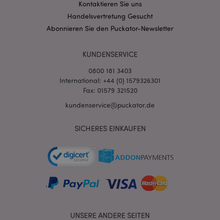
Kontaktieren Sie uns
Handelsvertretung Gesucht
Abonnieren Sie den Puckator-Newsletter
KUNDENSERVICE
0800 181 3403
International: +44 (0) 1579326301
Fax: 01579 321520
kundenservice@puckator.de
mage-messages
1 Ta
Adobe Inc.
SICHERES EINKAUFEN
Stun
www.puckator.de
mage-cache-sessid
1 T
Adobe Inc.
UNSERE ANDERE SEITEN
www.puckator.de