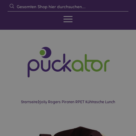
›
Startseite
Jolly Rogers Piraten RPET Kühltasche Lunch
Skip
Skip
to
to
the
the
end
beginning