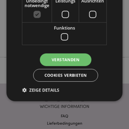
Unbedingt
Leistungs
Ausrichten
Information
notwendige
5055071792724
100
0.064000
Funktions
Ja
Keine
Keine
VERSTANDEN
COOKIES VERBIETEN
ZEIGE DETAILS
WICHTIGE INFORMATION
Unbedingt notwendige
Leistungs
FAQ
Ausrichten
Funktions
Lieferbedingungen