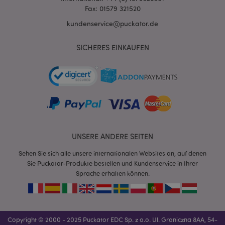
Fax: 01579 321520
kundenservice@puckator.de
SICHERES EINKAUFEN
mage-messages
1 Ta
Adobe Inc.
Stun
www.puckator.de
UNSERE ANDERE SEITEN
Sehen Sie sich alle unsere internationalen Websites an, auf denen
Sie Puckator-Produkte bestellen und Kundenservice in Ihrer
Sprache erhalten können.
mage-cache-sessid
1 T
Adobe Inc.
www.puckator.de
Copyright © 2000 - 2025 Puckator EDC Sp. z o.o. Ul. Graniczna 8AA, 54-