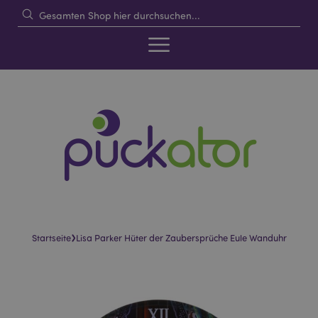
›
Startseite
Lisa Parker Hüter der Zaubersprüche Eule Wanduhr
Skip
Skip
to
to
the
the
end
beginning