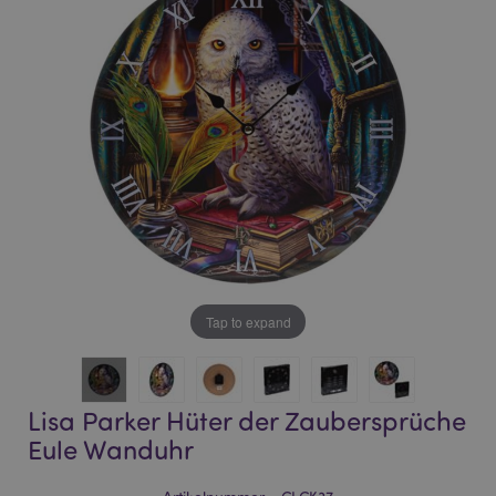
of
of
the
the
images
images
gallery
gallery
Tap to expand
Lisa Parker Hüter der Zaubersprüche
Eule Wanduhr