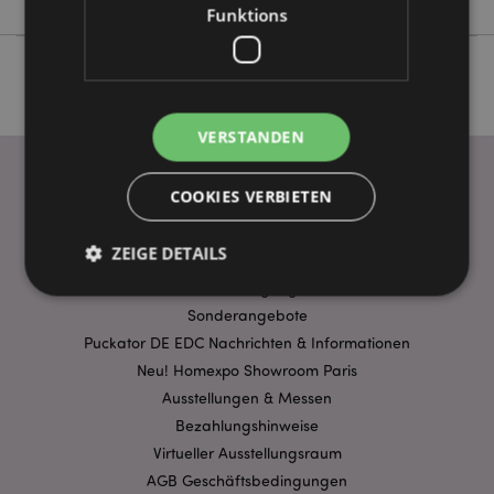
Funktions
VERSTANDEN
COOKIES VERBIETEN
WICHTIGE INFORMATION
ZEIGE DETAILS
FAQ
Lieferbedingungen
Sonderangebote
Unbedingt notwendige
Leistungs
Puckator DE EDC Nachrichten & Informationen
Neu! Homexpo Showroom Paris
Ausrichten
Funktions
Ausstellungen & Messen
Streng-notwendige-Cookies ermöglichen
Bezahlungshinweise
Kernfunktionen der Website wie die
Benutzeranmeldung und die Kontoverwaltung.
Virtueller Ausstellungsraum
Ohne unbedingt notwendige cookies kann die
AGB Geschäftsbedingungen
Website nicht richtig genutzt werden.